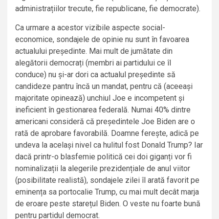
administrațiilor trecute, fie republicane, fie democrate).
Ca urmare a acestor vizibile aspecte social-
economice, sondajele de opinie nu sunt în favoarea
actualului președinte. Mai mult de jumătate din
alegătorii democrați (membri ai partidului ce îl
conduce) nu și-ar dori ca actualul președinte să
candideze pantru încă un mandat, pentru că (aceeași
majoritate opinează) unchiul Joe e incompetent și
ineficient în gestionarea federală. Numai 40% dintre
americani consideră că președintele Joe Biden are o
rată de aprobare favorabilă. Doamne ferește, adică pe
undeva la același nivel ca hulitul fost Donald Trump? Iar
dacă printr-o blasfemie politică cei doi giganți vor fi
nominalizații la alegerile prezidențiale de anul viitor
(posibilitate realistă), sondajele zilei îl arată favorit pe
eminența sa portocalie Trump, cu mai mult decât marja
de eroare peste starețul Biden. O veste nu foarte bună
pentru partidul democrat.