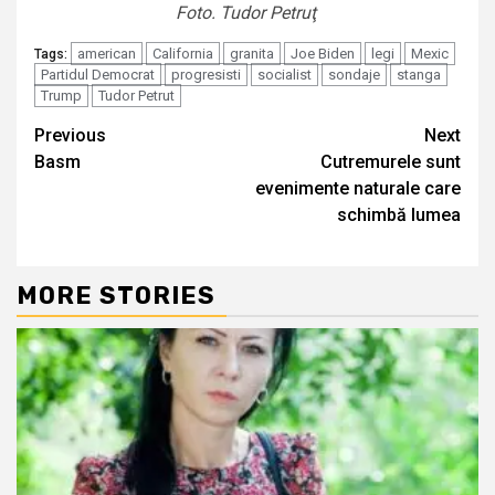
Foto. Tudor Petruţ
american
California
granita
Joe Biden
legi
Mexic
Tags:
Partidul Democrat
progresisti
socialist
sondaje
stanga
Trump
Tudor Petrut
Continue
Previous
Next
Basm
Cutremurele sunt
Reading
evenimente naturale care
schimbă lumea
MORE STORIES