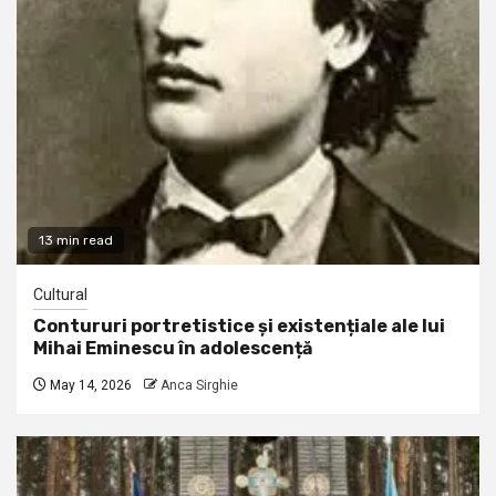
13 min read
Cultural
Contururi portretistice și existențiale ale lui
Mihai Eminescu în adolescență
May 14, 2026
Anca Sirghie