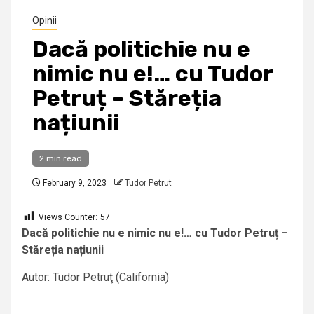
Opinii
Dacă politichie nu e
nimic nu e!… cu Tudor
Petruț – Stăreția
națiunii
2 min read
February 9, 2023
Tudor Petrut
Views Counter:
57
Dacă politichie nu e nimic nu e!… cu Tudor Petruț –
Stăreția națiunii
Autor: Tudor Petruţ (California)