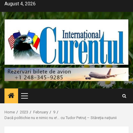
Skip
August 4, 2026
to
content
Primary
Menu
Home
2023
February
9
Dacă politichie nu e nimic nu e!… cu Tudor Petruț – Stăreția națiunii