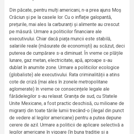
Din păcate, pentru mulți americani, n-a prea ajuns Moș
Crăciun și pe la casele lor. Cu o inflație galopantă,
prețurile, mai ales la carburanți și alimente au crescut
pe măsură. Urmare a politicilor financiare ale
executivului. Chiar dacă piața muncii este stabilă,
salariile reale (măsurate de economiști) au scăzut, deci
puterea de cumpărare s-a diminuat. În vreme ce plățile
lunare, gaz metan, electricitate, apă, aproape s-au
dublat în anumite zone. Urmare a politicilor ecologice
(globaliste) ale executivului. Rata criminalității a atins
cote de criză (mai ales în zonele metropolitane
aglomerate) în vreme ce consecințele legale ale
fărădelegilor s-au relaxat. Granița de sud, cu Statele
Unite Mexicane, a fost practic deschisă, cu milioane de
migranți din toate tările lumii trecând-o (ilegal din punct
de vedere al legilor americane) pentru a putea depune
cerere de azil. Urmare a politicii de aplicare selectivă a
legilor americane în vigoare (în buna tradiție și a