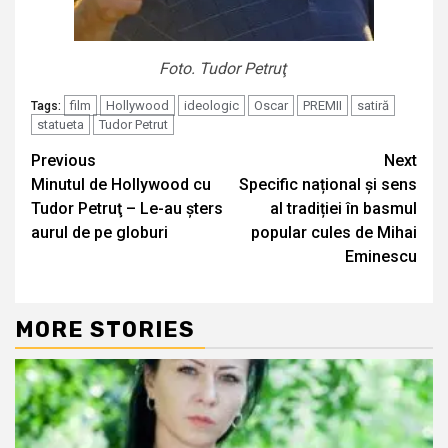
Foto. Tudor Petruţ
film
Hollywood
ideologic
Oscar
PREMII
satiră
Tags:
statueta
Tudor Petrut
Continue
Previous
Next
Minutul de Hollywood cu
Specific național și sens
Reading
Tudor Petruţ – Le-au șters
al tradiției în basmul
aurul de pe globuri
popular cules de Mihai
Eminescu
MORE STORIES