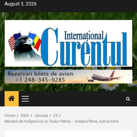
Skip
August 3, 2026
to
content
Primary
Menu
Home
2023
January
25
Minutul de Hollywood cu Tudor Petruţ – Despre filme, numai bine