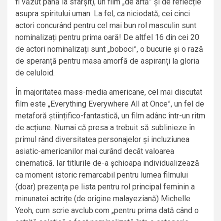
fi văzut până la sfârșit), un film „de artă” și de reflecție
asupra spiritului uman. La fel, ca niciodată, cei cinci
actori concurând pentru cel mai bun rol masculin sunt
nominalizați pentru prima oară! De altfel 16 din cei 20
de actori nominalizați sunt „boboci”, o bucurie și o rază
de speranță pentru masa amorfă de aspiranți la gloria
de celuloid.
În majoritatea mass-media americane, cel mai discutat
film este „Everything Everywhere All at Once”, un fel de
metaforă științifico-fantastică, un film adânc într-un ritm
de acțiune. Numai că presa a trebuit să sublinieze în
primul rând diversitatea personajelor și incluziunea
asiatic-americanilor mai curând decât valoarea
cinematică. Iar titlurile de-a șchioapa individualizează
ca moment istoric remarcabil pentru lumea filmului
(doar) prezența pe lista pentru rol principal feminin a
minunatei actrițe (de origine malayeziană) Michelle
Yeoh, cum scrie avclub.com „pentru prima dată când o