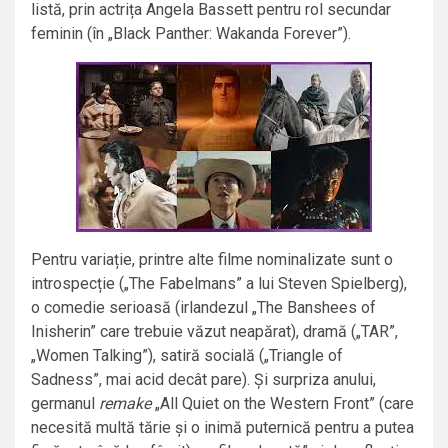
listă, prin actrița Angela Bassett pentru rol secundar
feminin (în „Black Panther: Wakanda Forever”).
Pentru variație, printre alte filme nominalizate sunt o
introspecție („The Fabelmans” a lui Steven Spielberg),
o comedie serioasă (irlandezul „The Banshees of
Inisherin” care trebuie văzut neapărat), dramă („TAR”,
„Women Talking”), satiră socială („Triangle of
Sadness”, mai acid decât pare). Și surpriza anului,
germanul
remake
„All Quiet on the Western Front” (care
necesită multă tărie și o inimă puternică pentru a putea