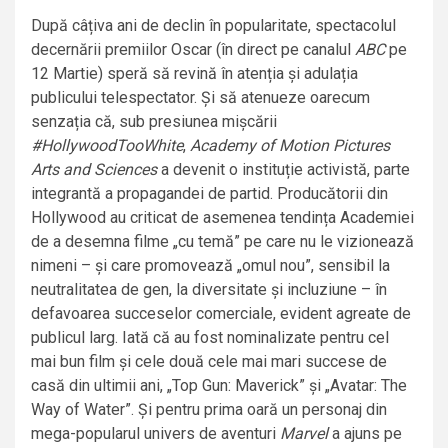
După câțiva ani de declin în popularitate, spectacolul
decernării premiilor Oscar (în direct pe canalul
ABC
pe
12 Martie) speră să revină în atenția și adulația
publicului telespectator. Și să atenueze oarecum
senzația că, sub presiunea mișcării
#HollywoodTooWhite
,
Academy of Motion Pictures
Arts and Sciences
a devenit o instituție activistă, parte
integrantă a propagandei de partid. Producătorii din
Hollywood au criticat de asemenea tendința Academiei
de a desemna filme „cu temă” pe care nu le vizionează
nimeni – și care promovează „omul nou”, sensibil la
neutralitatea de gen, la diversitate și incluziune – în
defavoarea succeselor comerciale, evident agreate de
publicul larg. Iată că au fost nominalizate pentru cel
mai bun film și cele două cele mai mari succese de
casă din ultimii ani, „Top Gun: Maverick” și „Avatar: The
Way of Water”. Și pentru prima oară un personaj din
mega-popularul univers de aventuri
Marvel
a ajuns pe