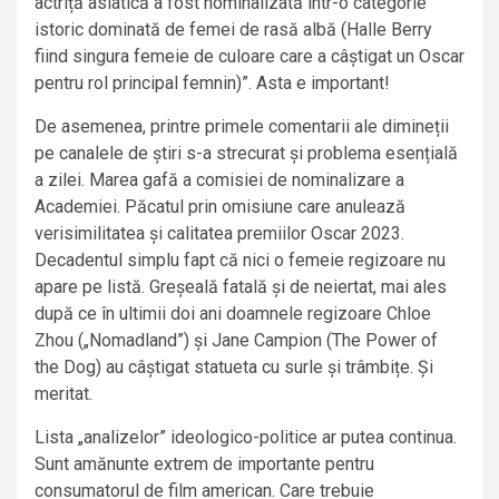
actriță asiatică a fost nominalizată într-o categorie
istoric dominată de femei de rasă albă (Halle Berry
fiind singura femeie de culoare care a câștigat un Oscar
pentru rol principal femnin)”. Asta e important!
De asemenea, printre primele comentarii ale dimineții
pe canalele de știri s-a strecurat și problema esențială
a zilei. Marea gafă a comisiei de nominalizare a
Academiei. Păcatul prin omisiune care anulează
verisimilitatea și calitatea premiilor Oscar 2023.
Decadentul simplu fapt că nici o femeie regizoare nu
apare pe listă. Greșeală fatală și de neiertat, mai ales
după ce în ultimii doi ani doamnele regizoare Chloe
Zhou („Nomadland”) și Jane Campion (The Power of
the Dog) au câștigat statueta cu surle și trâmbițe. Și
meritat.
Lista „analizelor” ideologico-politice ar putea continua.
Sunt amănunte extrem de importante pentru
consumatorul de film american. Care trebuie