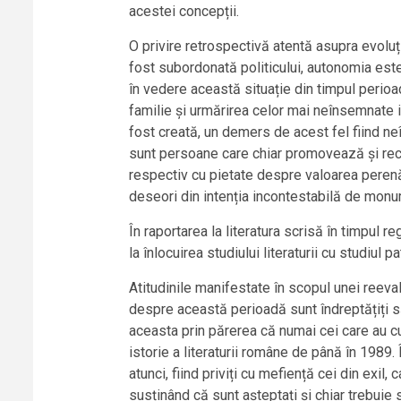
acestei concepții.
O privire retrospectivă atentă asupra evoluț
fost subordonată politicului, autonomia este
în vedere această situație din timpul perioad
familie și urmărirea celor mai neînsemnate i
fost creată, un demers de acest fel fiind n
sunt persoane care chiar promovează și reco
respectiv cu pietate despre valoarea perenă a
deseori din intenția incontestabilă de monum
În raportarea la literatura scrisă în timpul
la înlocuirea studiului literaturii cu studiul 
Atitudinile manifestate în scopul unei reeva
despre această perioadă sunt îndreptățiți să 
aceasta prin părerea că numai cei care au cu
istorie a literaturii române de până în 1989.
atunci, fiind priviți cu mefiență cei din exil,
susținând că sunt așteptați și chiar trebuie s