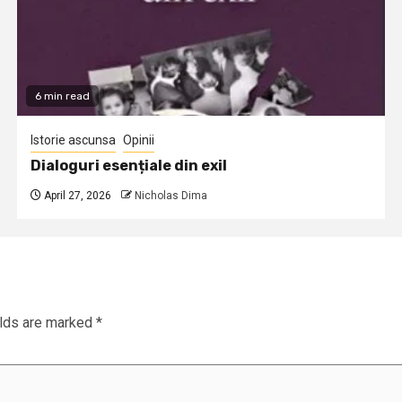
6 min read
Istorie ascunsa
Opinii
Dialoguri esențiale din exil
April 27, 2026
Nicholas Dima
elds are marked
*