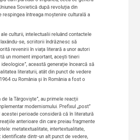
 Uniunea Sovietică după revoluția din
re respingea întreaga moștenire culturală a
ale culturii, intelectualii reluând contactele
elaxându-se, scriitorii îndrăznesc să
tă revenirii în viața literară a unor autori
ntă un moment important, acești tineri
ii ideologice”, această generație încearcă să
litatea literaturii, atât din punct de vedere
ă 1964 cu România și în România a fost o
la de la Târgoviște”, au primele reacții
omplementar modernismului. Prefixul „post”
acestei perioade consideră că în literatură
creațiile anterioare din care preiau fragmente
ele: metatextualitate, intertextualitate,
 identificate dintr-un alt punct de vedere,