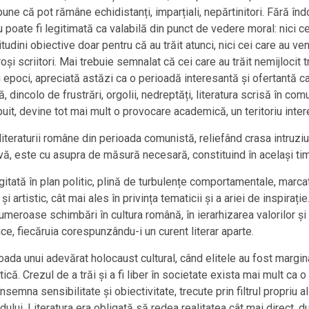
ne că pot rămâne echidistanți, imparțiali, nepărtinitori. Fără îndo
poate fi legitimată ca valabilă din punct de vedere moral: nici cei 
udini obiective doar pentru că au trăit atunci, nici cei care au ve
eroși scriitori. Mai trebuie semnalat că cei care au trăit nemijloci
 epoci, apreciată astăzi ca o perioadă interesantă și ofertantă ca
, dincolo de frustrări, orgolii, nedreptăți, literatura scrisă în co
it, devine tot mai mult o provocare academică, un teritoriu intere
 literaturii române din perioada comunistă, reliefând crasa intruziu
ă, este cu asupra de măsură necesară, constituind în același timp
tată în plan politic, plină de turbulențe comportamentale, marcată
i artistic, cât mai ales în privința tematicii și a ariei de inspirați
roase schimbări în cultura română, în ierarhizarea valorilor și a 
ce, fiecăruia corespunzându-i un curent literar aparte.
ada unui adevărat holocaust cultural, când elitele au fost margina
că. Crezul de a trăi și a fi liber în societate exista mai mult ca o 
nsemna sensibilitate și obiectivitate, trecute prin filtrul propriu a
rtidului. Literatura era obligată să redea realitatea cât mai direct