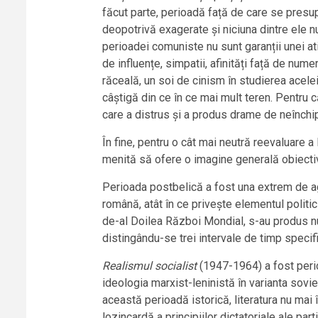
făcut parte, perioadă față de care se presupu
deopotrivă exagerate și niciuna dintre ele nu 
perioadei comuniste nu sunt garanții unei atit
de influențe, simpatii, afinități față de num
răceală, un soi de cinism în studierea acelei
câștigă din ce în ce mai mult teren. Pentru că
care a distrus și a produs drame de neînchipu
În fine, pentru o cât mai neutră reevaluare a
menită să ofere o imagine generală obiectiv
Perioada postbelică a fost una extrem de agi
română, atât în ce privește elementul politic ș
de-al Doilea Război Mondial, s-au produs nume
distingându-se trei intervale de timp specifi
Realismul socialist
(1947-1964) a fost perio
ideologia marxist-leninistă în varianta sovieti
această perioadă istorică, literatura nu mai î
lozincardă a principiilor dictatoriale ale pa