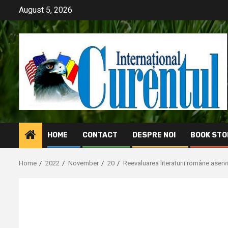
Skip
August 5, 2026
to
content
HOME
CONTACT
DESPRE NOI
BOOK STO
Home
2022
November
20
Reevaluarea literaturii române aserv