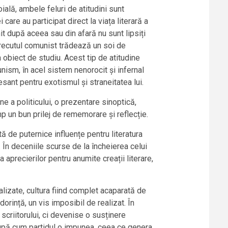
ială, ambele feluri de atitudini sunt
care au participat direct la viața literară a
nit după aceea sau din afară nu sunt lipsiți
t trecutul comunist trădează un soi de
 obiect de studiu. Acest tip de atitudine
munism, în acel sistem nenorocit și infernal
sant pentru exotismul și straneitatea lui.
ne a politicului, o prezentare sinoptică,
 un bun prilej de rememorare și reflecție.
 de puternice influențe pentru literatura
e. În deceniile scurse de la încheierea celui
aprecierilor pentru anumite creații literare,
lizate, cultura fiind complet acaparată de
dorință, un vis imposibil de realizat. În
l scriitorului, ci devenise o susținere
, după cum partidul o impunea, ceea ce genera