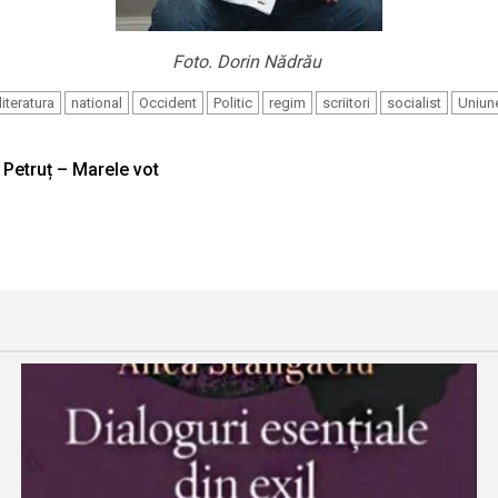
Foto. Dorin Nădrău
literatura
national
Occident
Politic
regim
scriitori
socialist
Uniun
 Petruț – Marele vot