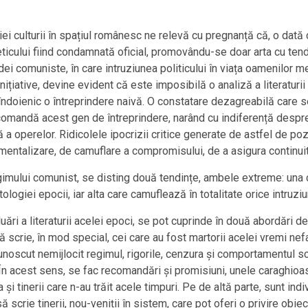
iei culturii în spațiul românesc ne relevă cu pregnanță că, o dată
ticului fiind condamnată oficial, promovându-se doar arta cu tendi
ei comuniste, în care intruziunea politicului în viața oamenilor m
nițiative, devine evident că este imposibilă o analiză a literatur
eîndoienic o întreprindere naivă. O constatare dezagreabilă care
mandă acest gen de întreprindere, narând cu indiferență despre c
 operelor. Ridicolele ipocrizii critice generate de astfel de poziț
entalizare, de camuflare a compromisului, de a asigura continuita
 regimului comunist, se disting două tendințe, ambele extreme: un
patologiei epocii, iar alta care camuflează în totalitate orice intruz
luări a literaturii acelei epoci, se pot cuprinde în două abordări
scrie, în mod special, cei care au fost martorii acelei vremi nefa
noscut nemijlocit regimul, rigorile, cenzura și comportamentul scr
 În acest sens, se fac recomandări și promisiuni, unele caraghioas
 ca și tinerii care n-au trăit acele timpuri. Pe de altă parte, sunt in
ă scrie tinerii, nou-veniții în sistem, care pot oferi o privire obi