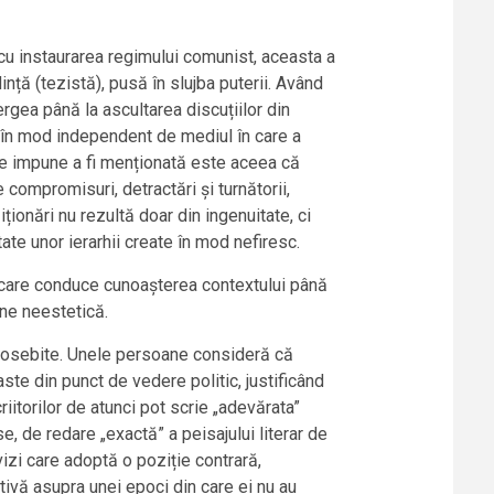
 cu instaurarea regimului comunist, aceasta a
nță (tezistă), pusă în slujba puterii. Având
ergea până la ascultarea discuțiilor din
ii în mod independent de mediul în care a
 se impune a fi menționată este aceea că
ompromisuri, detractări și turnătorii,
ionări nu rezultă doar din ingenuitate, ci
te unor ierarhii create în mod nefiresc.
a care conduce cunoașterea contextului până
iune neestetică.
 deosebite. Unele persoane consideră că
ste din punct de vedere politic, justificând
iitorilor de atunci pot scrie „adevărata”
e, de redare „exactă” a peisajului literar de
divizi care adoptă o poziție contrară,
ectivă asupra unei epoci din care ei nu au