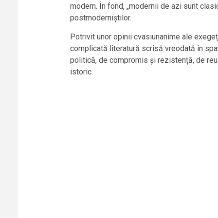
modern. În fond, „modernii de azi sunt clasic
postmoderniștilor.
Potrivit unor opinii cvasiunanime ale exegeți
complicată literatură scrisă vreodată în spaț
politică, de compromis și rezistență, de reu
istoric.