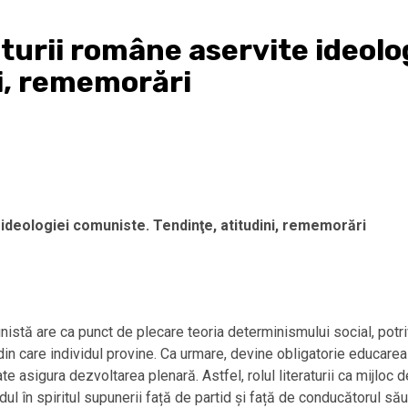
turii române aservite ideolo
ni, rememorări
ideologiei comuniste. Tendinţe, atitudini, rememorări
stă are ca punct de plecare teoria determinismului social, potr
 din care individul provine. Ca urmare, devine obligatorie educarea 
te asigura dezvoltarea plenară. Astfel, rolul literaturii ca mijlo
l în spiritul supunerii față de partid și față de conducătorul său, 