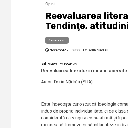
Opinii
Reevaluarea litera
Tendinţe, atitudi
6 min read
November 20, 2022
Dorin Nadrau
Views Counter:
42
Reevaluarea literaturii române aservite 
Autor: Dorin Nădrău (SUA)
Este îndeobște cunoscut că ideologia comuni
indus de propria individualitate, ci de clasa
considerată ca singura ce se afirmă și îi poa
menirea să formeze și să influențeze individu