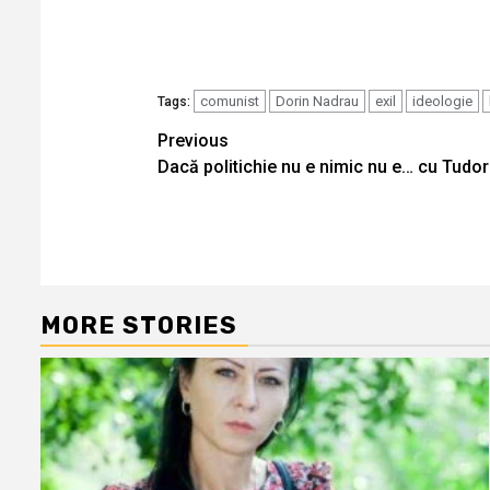
comunist
Dorin Nadrau
exil
ideologie
Tags:
Continue
Previous
Dacă politichie nu e nimic nu e… cu Tudor
Reading
MORE STORIES