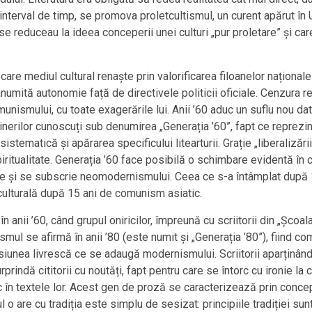
 interval de timp, se promova proletcultismul, un curent apărut în
se reduceau la ideea conceperii unei culturi „pur proletare” și ca
 care mediul cultural renaște prin valorificarea filoanelor naționale 
anumită autonomie față de directivele politicii oficiale. Cenzura r
ismului, cu toate exagerările lui. Anii ’60 aduc un suflu nou datori
tinerilor cunoscuți sub denumirea „Generația ’60”, fapt ce reprezi
tematică și apărarea specificului litearturii. Grație „liberalizăr
ritualitate. Generația ’60 face posibilă o schimbare evidentă în ca
tistice și se subscrie neomodernismului. Ceea ce s-a întâmplat dup
culturală după 15 ani de comunism asiatic.
l în anii ’60, când grupul oniricilor, împreună cu scriitorii din „Școa
ul se afirmă în anii ’80 (este numit și „Generația ’80”), fiind c
unea livrescă ce se adaugă modernismului. Scriitorii aparținând 
rindă cititorii cu noutăți, fapt pentru care se întorc cu ironie la 
 în textele lor. Acest gen de proză se caracterizează prin concept
 are cu tradiția este simplu de sesizat: principiile tradiției sunt