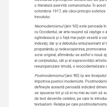
o literatură aservită comunismului. În acest
octombrie 1917, ale cărui principii estetice 
trecutului.
Neomodernismul
(anii ’60) este perioada în
cu Occidentul, iar arta reușind să câștige o 
oglindească și o față mai puțin veselă a comun
indexați, dar și a debutului entuziasmant al 
propunându-și redescoperirea, promovarea sis
scrie original, afirmându-se astfel o nouă spi
al conținutului, cât și al expresivității ar
reeuropenizare timidă, o reoccidentalizare 
Postmodernismul
(anii ’80) își are începutu
împotriva poeticii moderniste. Postmodernism
definește această perioadă indicând dimensi
se spusese tot și că ei nu mai au cum să surp
de text devenite celebre, pe care le introduc
textualism. Relația pe care postmodernismul o