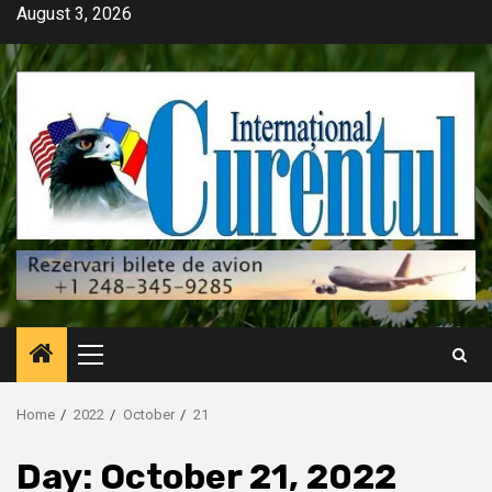
Skip
August 3, 2026
to
content
Primary
Menu
Home
2022
October
21
Day:
October 21, 2022