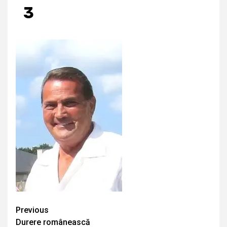
3
Continue
Previous
Durere românească