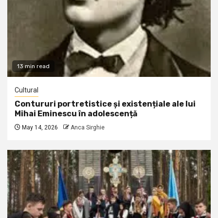
13 min read
Cultural
Contururi portretistice și existențiale ale lui
Mihai Eminescu în adolescență
May 14, 2026
Anca Sirghie