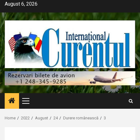
Skip
August 6, 2026
to
content
Primary
Menu
Home
2022
August
24
Durere românească
3