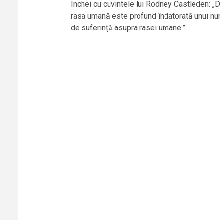
Închei cu cuvintele lui Rodney Castleden: „D
rasa umană este profund îndatorată unui num
de suferință asupra rasei umane.”