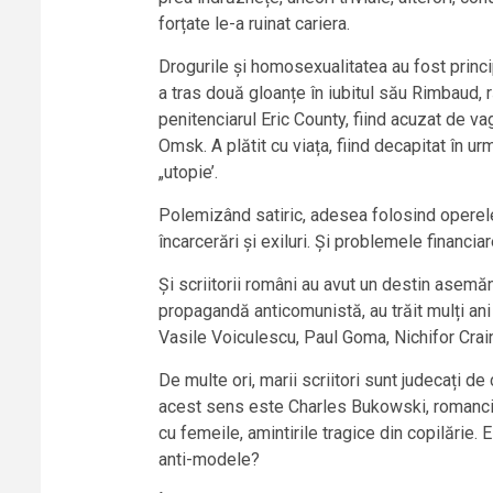
forțate le-a ruinat cariera.
Drogurile și homosexualitatea au fost princ
a tras două gloanțe în iubitul său Rimbaud, r
penitenciarul Eric County, fiind acuzat de v
Omsk. A plătit cu viața, fiind decapitat în u
„utopie’.
Polemizând satiric, adesea folosind operele s
încarcerări și exiluri. Și problemele financia
Și scriitorii români au avut un destin asemă
propagandă anticomunistă, au trăit mulți ani
Vasile Voiculescu, Paul Goma, Nichifor Crai
De multe ori, marii scriitori sunt judecați d
acest sens este Charles Bukowski, romancier p
cu femeile, amintirile tragice din copilărie.
anti-modele?