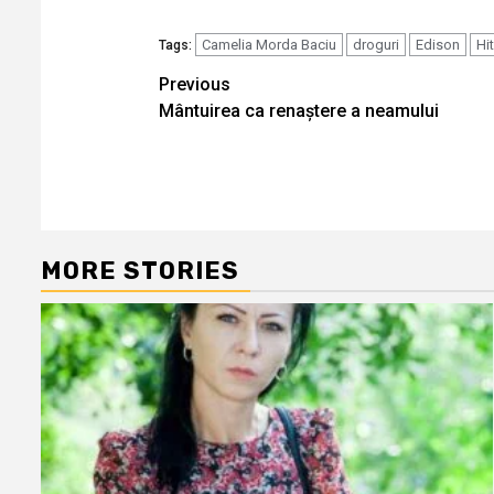
Camelia Morda Baciu
droguri
Edison
Hit
Tags:
Continue
Previous
Mântuirea ca renaștere a neamului
Reading
MORE STORIES