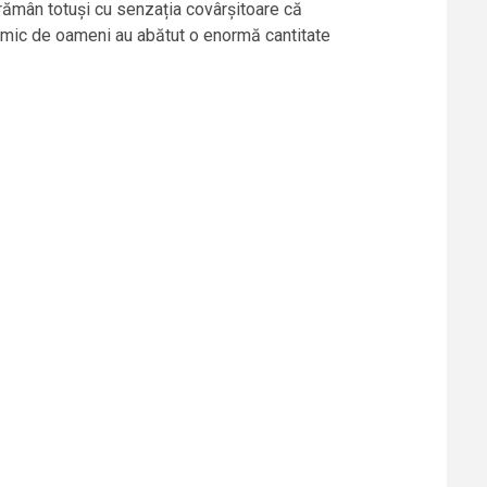
 rămân totuși cu senzația covârșitoare că
v mic de oameni au abătut o enormă cantitate