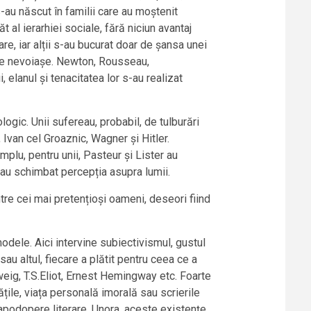
s-au născut în familii care au moștenit
t al ierarhiei sociale, fără niciun avantaj
e, iar alții s-au bucurat doar de șansa unei
l de nevoiașe. Newton, Rousseau,
 elanul și tenacitatea lor s-au realizat
logic. Unii sufereau, probabil, de tulburări
Ivan cel Groaznic, Wagner și Hitler.
emplu, pentru unii, Pasteur și Lister au
n au schimbat percepția asupra lumii.
tre cei mai pretențioși oameni, deseori fiind
modele. Aici intervine subiectivismul, gustul
 sau altul, fiecare a plătit pentru ceea ce a
 Zweig, T.S.Eliot, Ernest Hemingway etc. Foarte
tățile, viața personală imorală sau scrierile
 capodopere literare. Unora, aceste existențe