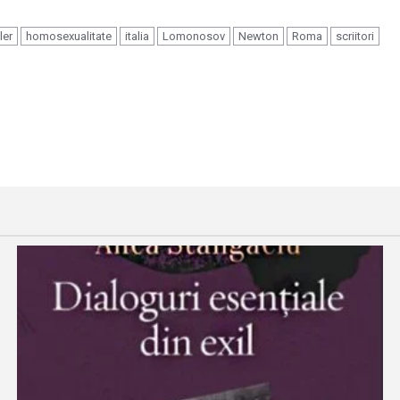
ler
homosexualitate
italia
Lomonosov
Newton
Roma
scriitori