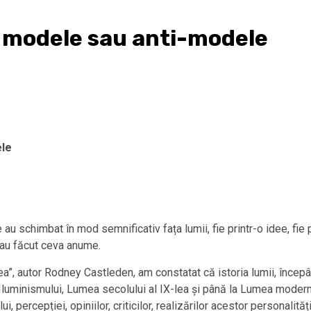
i, modele sau anti-modele
ele
 au schimbat în mod semnificativ fața lumii, fie printr-o idee, fie 
ă au făcut ceva anume.
a”, autor Rodney Castleden, am constatat că istoria lumii, începâ
luminismului, Lumea secolului al IX-lea și până la Lumea modernă 
, percepției, opiniilor, criticilor, realizărilor acestor personalități.