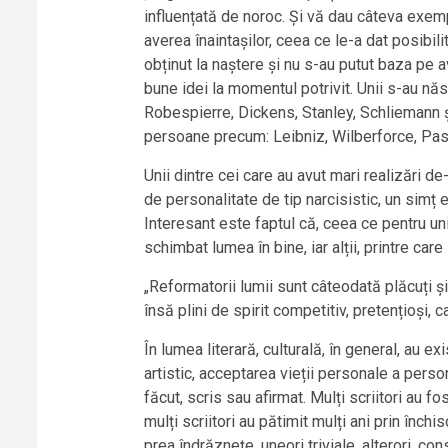
influențată de noroc. Și vă dau câteva exempl
averea înaintașilor, ceea ce le-a dat posibilit
obținut la naștere și nu s-au putut baza pe 
bune idei la momentul potrivit. Unii s-au nă
Robespierre, Dickens, Stanley, Schliemann și 
persoane precum: Leibniz, Wilberforce, Past
Unii dintre cei care au avut mari realizări d
de personalitate de tip narcisistic, un simț
Interesant este faptul că, ceea ce pentru unii
schimbat lumea în bine, iar alții, printre ca
„Reformatorii lumii sunt câteodată plăcuți ș
însă plini de spirit competitiv, pretențioși, 
În lumea literară, culturală, în general, au 
artistic, acceptarea vieții personale a persona
făcut, scris sau afirmat. Mulți scriitori au f
mulți scriitori au pătimit mulți ani prin închi
prea îndrăznețe, uneori triviale, alterori, c