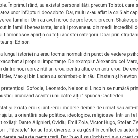
e. În primul rând, au existat personalități, precum Tolstoi, care 
atea unor înfăptuiri deosebite. Dar, mulți s-au aflat la celălalt capă
averea familiei. Unii au avut noroc de profesori, precum Shakespear
scut în familii benestante, iar alții proveneau din medii incredibi
Lomonosov aparțin cu toții acestei categorii. Doar prin strădanii,
eur și Edison.
e-a lungul istoriei nu erau tocmai normali din punct de vedere psiho
 exacerbat al propriei importanțe. De exemplu: Alexandru cel Mare, 
 dintre noi, reprezintă un erou, pentru alții, e un anti-erou. De ex
re Hitler, Mao și bin Laden au schimbat-o în rău. Einstein și Newto
i pretențioși. Sofocle, Leonardo, Nelson și Lincoln se numără prin
caustici, aruncând scântei unii către alții.” spunea Castleden.
existat și există eroi și anti-eroi, modele demne de urmat sau anti-
jului, a orientării sale politice, ideologice, religioase. Într-un fel
ost exilați: Dante Alighieri, Ovidiu, Emil Zola, Victor Hugo, Stefan
sori. „Păcatele” lor au fost diverse: s-au găsit în conflict cu autori
onsiderate nefaste pentru țară. Dar în exil sau închisori s-au creat