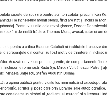
ipalele capete de acuzare pentru scriitori celebri precum: Ken Ke
ănindu-l la încheietura mâinii stângi, fiind arestat și închis la Mo
agabondaj. Pentru viziunile sale revoluționare, Feodor Dostoievski
rma acuzării de înaltă trădare, Thomas Mons, avocat, autor și om d
ale pentru a critica Biserica Catolică și instituțiile franceze din
re, discrepanțele din conturi au fost motiv de trimitere în închisoa
nător. Acuzați de viziuni politice greșite, de comportamente înd
 în închisorile românești: Radu Gyr, Mircea Vulcănescu, Petre Țuț
nic, Mihaela Ghițescu, Ștefan Augustin Doinaș.
e către opinia publică pentru viciile lor, minimalizând capodoperel
rolific, scriitor și poet, care prin lucrările sale autobiografice
 Este considerat un simbol al „realismului murdar” și a literaturii