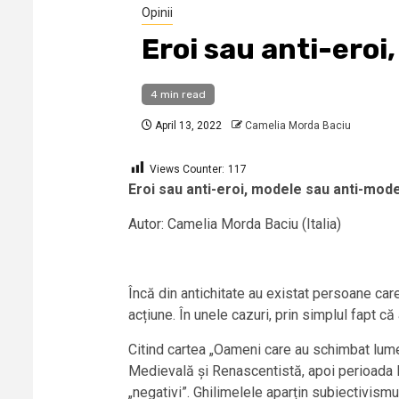
Opinii
Eroi sau anti-ero
4 min read
April 13, 2022
Camelia Morda Baciu
Views Counter:
117
Eroi sau anti-eroi, modele sau anti-mod
Autor: Camelia Morda Baciu (Italia)
Încă din antichitate au existat persoane care
acțiune. În unele cazuri, prin simplul fapt c
Citind cartea „Oameni care au schimbat lume
Medievală și Renascentistă, apoi perioada I
„negativi”. Ghilimelele aparțin subiectivismului