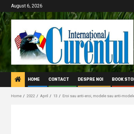
Skip
August 6, 2026
to
content
HOME
CONTACT
DESPRE NOI
BOOK STO
Home
2022
April
13
Eroi sau anti-eroi, modele sau anti-model