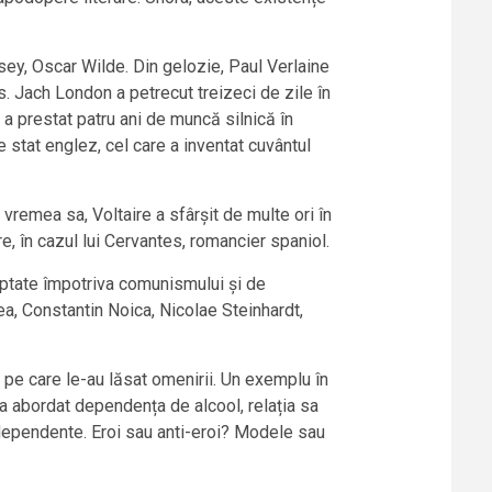
sey, Oscar Wilde. Din gelozie, Paul Verlaine
ns. Jach London a petrecut treizeci de zile în
 a prestat patru ani de muncă silnică în
e stat englez, cel care a inventat cuvântul
 vremea sa, Voltaire a sfârșit de multe ori în
re, în cazul lui Cervantes, romancier spaniol.
reptate împotriva comunismului și de
ea, Constantin Noica, Nicolae Steinhardt,
e pe care le-au lăsat omenirii. Un exemplu în
, a abordat dependența de alcool, relația sa
 independente. Eroi sau anti-eroi? Modele sau