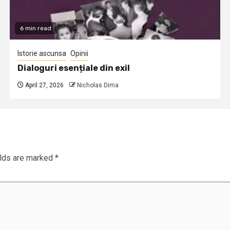
6 min read
Istorie ascunsa
Opinii
Dialoguri esențiale din exil
April 27, 2026
Nicholas Dima
elds are marked
*