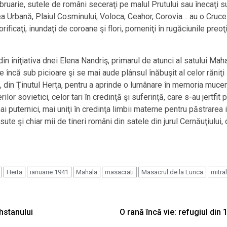
bruarie, sutele de români seceraţi pe malul Prutului sau înecaţi su
a Urbană, Plaiul Cosminului, Voloca, Ceahor, Corovia… au o Cruce si
ficaţi, inundaţi de coroane şi flori, pomeniţi în rugăciunile preoţil
, din iniţiativa dnei Elena Nandriş, primarul de atunci al satului 
ncă sub picioare şi se mai aude plânsul înăbuşit al celor răniţi ş
i, din Ţinutul Herţa, pentru a aprinde o lumânare în memoria muceni
ilor sovietici, celor tari în credinţă şi suferinţă, care s-au jertf
ai puternici, mai uniţi în credinţa limbii materne pentru păstrarea 
ute şi chiar mii de tineri români din satele din jurul Cernăuţiului, 
Herta
ianuarie 1941
Mahala
masacrati
Masacrul de la Lunca
mitral
ahstanului
O rană încă vie: refugiul d