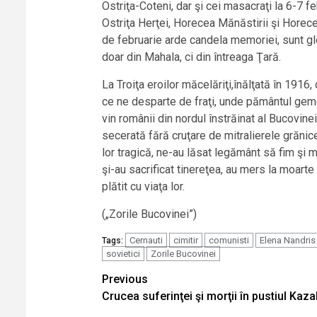
Ostriţa-Coteni, dar şi cei masacraţi la 6-7 fe
Ostriţa Herţei, Horecea Mănăstirii şi Horece
de februarie arde candela memoriei, sunt glori
doar din Mahala, ci din întreaga Ţară.
La Troiţa eroilor măcelăriţi,înălţată în 1916
ce ne desparte de fraţi, unde pământul geme î
vin românii din nordul înstrăinat al Bucovine
secerată fără cruţare de mitralierele grănicer
lor tragică, ne-au lăsat legământ să fim şi m
şi-au sacrificat tinereţea, au mers la moarte s
plătit cu viaţa lor.
(„Zorile Bucovinei”)
Cernauti
cimitir
comunisti
Elena Nandris
Tags:
sovietici
Zorile Bucovinei
Continue
Previous
Crucea suferinţei şi morţii în pustiul Kaz
Reading