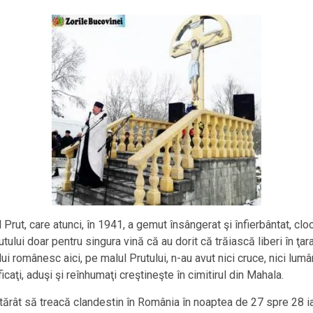
 Prut, care atunci, în 1941, a gemut însângerat şi înfierbântat, cl
rutului doar pentru singura vină că au dorit că trăiască liberi în ţ
i românesc aici, pe malul Prutului, n-au avut nici cruce, nici lumân
caţi, aduşi şi reînhumaţi creştineşte în cimitirul din Mahala.
 hotărât să treacă clandestin în România în noaptea de 27 spre 28 