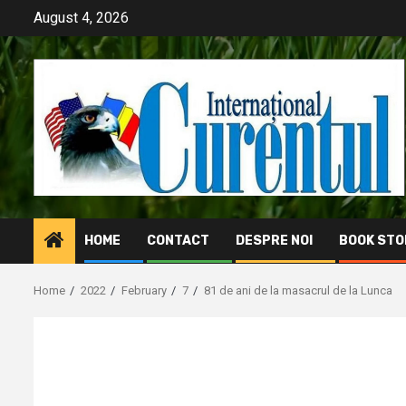
Skip
August 4, 2026
to
content
HOME
CONTACT
DESPRE NOI
BOOK STO
Home
2022
February
7
81 de ani de la masacrul de la Lunca