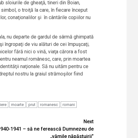
b sloiurile de gheaţă, tineri din Boian,
mbol, o troiţă la care, în fiecare început
or, conaţionalilor şi în cântările copiilor nu
Mahala, nu departe de gardul de sârmă ghimpată
i îngropaţi de viu alături de cei împuşcaţi,
celor fără nici o vină, viaţa cărora a fost
it pentru neamul românesc, care, prin moartea
identităţii naţionale. Să nu uităm pentru ce
dreptul nostru la graiul strămoşilor fiind
iere
moarte
prut
romanesc
romani
Next
in 1940-1941 – să ne ferească Dumnezeu de
„vămile năpăstuirii”