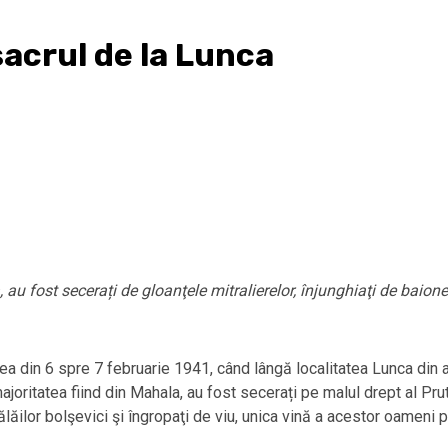
sacrul de la Lunca
 fost secerați de gloanţele mitralierelor, înjunghiaţi de baionetel
ea din 6 spre 7 februarie 1941, când lângă localitatea Lunca din a
majoritatea fiind din Mahala, au fost secerați pe malul drept al Prut
ălăilor bolşevici şi îngropaţi de viu, unica vină a acestor oameni p