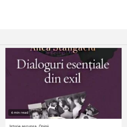
6 min read
Istorie ascunsa
Opinii