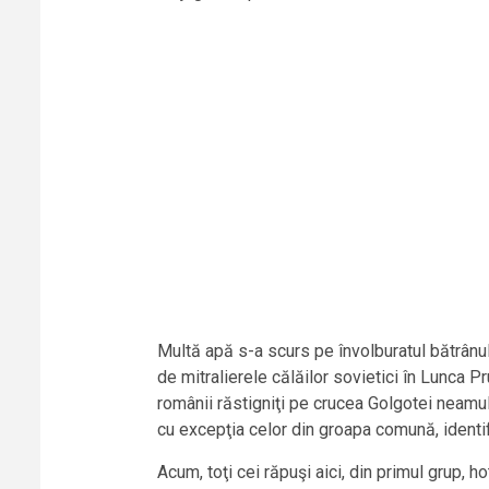
Multă apă s-a scurs pe învolburatul bătrânul
de mitralierele călăilor sovietici în Lunca P
românii răstigniţi pe crucea Golgotei neamulu
cu excepţia celor din groapa comună, identifi
Acum, toţi cei răpuşi aici, din primul grup,