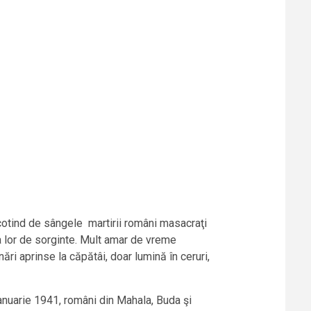
ocotind de sângele martirii români masacraţi
ara lor de sorginte. Mult amar de vreme
ări aprinse la căpătâi, doar lumină în ceruri,
ianuarie 1941, români din Mahala, Buda şi