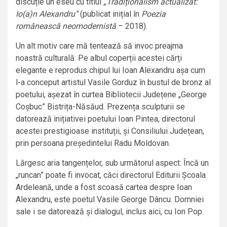
discuție un eseu cu titlul
„Tradiționalism actualizat:
Io(a)n Alexandru”
(publicat inițial în
Poezia
românească neomodernistă
– 2018).
Un alt motiv care mă tentează să invoc preajma
noastră culturală: Pe albul coperții acestei cărți
elegante e reprodus chipul lui Ioan Alexandru așa cum
l-a conceput artistul Vasile Gorduz în bustul de bronz al
poetului, așezat în curtea Bibliotecii Județene „George
Coșbuc” Bistrița-Năsăud. Prezența sculpturii se
datorează inițiativei poetului Ioan Pintea, directorul
acestei prestigioase instituții, și Consiliului Județean,
prin persoana președintelui Radu Moldovan.
Lărgesc aria tangențelor, sub următorul aspect: Încă un
„runcan” poate fi invocat, căci directorul Editurii Școala
Ardeleană, unde a fost scoasă cartea despre Ioan
Alexandru, este poetul Vasile George Dâncu. Domniei
sale i se datorează și dialogul, inclus aici, cu Ion Pop.