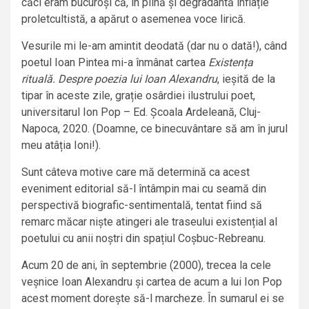
căci eram bucuroși că, în plină și degradantă inflație
proletcultistă, a apărut o asemenea voce lirică.
Vesurile mi le-am amintit deodată (dar nu o dată!), când
poetul Ioan Pintea mi-a înmânat cartea
Existența
rituală. Despre poezia lui Ioan Alexandru
, ieșită de la
tipar în aceste zile, grație osârdiei ilustrului poet,
universitarul Ion Pop – Ed. Școala Ardeleană, Cluj-
Napoca, 2020. (Doamne, ce binecuvântare să am în jurul
meu atâția Ioni!).
Sunt câteva motive care mă determină ca acest
eveniment editorial să-l întâmpin mai cu seamă din
perspectivă biografic-sentimentală, tentat fiind să
remarc măcar niște atingeri ale traseului existențial al
poetului cu anii noștri din spațiul Coșbuc-Rebreanu.
Acum 20 de ani, în septembrie (2000), trecea la cele
veșnice Ioan Alexandru și cartea de acum a lui Ion Pop
acest moment dorește să-l marcheze. În sumarul ei se