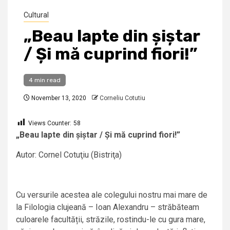
Cultural
„Beau lapte din șiștar
/ Și mă cuprind fiori!”
4 min read
November 13, 2020
Corneliu Cotutiu
Views Counter:
58
„Beau lapte din șiștar / Și mă cuprind fiori!”
Autor: Cornel Cotuţiu (Bistriţa)
Cu versurile acestea ale colegului nostru mai mare de
la Filologia clujeană – Ioan Alexandru – străbăteam
culoarele facultății, străzile, rostindu-le cu gura mare,