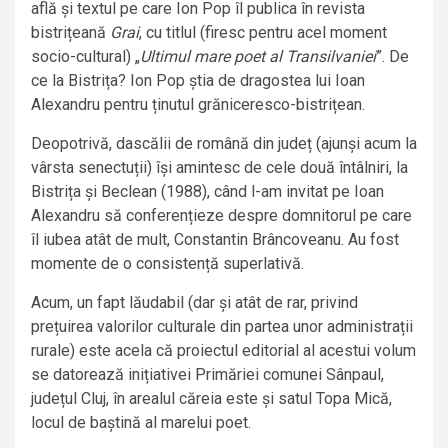
află și textul pe care Ion Pop îl publica în revista
bistrițeană
Grai
, cu titlul (firesc pentru acel moment
socio-cultural) „
Ultimul mare poet al Transilvaniei
”. De
ce la Bistrița? Ion Pop știa de dragostea lui Ioan
Alexandru pentru ținutul grăniceresco-bistrițean.
Deopotrivă, dascălii de română din județ (ajunși acum la
vârsta senectuții) își amintesc de cele două întâlniri, la
Bistrița și Beclean (1988), când l-am invitat pe Ioan
Alexandru să conferențieze despre domnitorul pe care
îl iubea atât de mult, Constantin Brâncoveanu. Au fost
momente de o consistență superlativă.
Acum, un fapt lăudabil (dar și atât de rar, privind
prețuirea valorilor culturale din partea unor administrații
rurale) este acela că proiectul editorial al acestui volum
se datorează inițiativei Primăriei comunei Sânpaul,
județul Cluj, în arealul căreia este și satul Topa Mică,
locul de baștină al marelui poet.