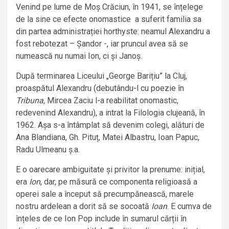
Venind pe lume de Moș Crăciun, în 1941, se înțelege
de la sine ce efecte onomastice a suferit familia sa
din partea administrației horthyste: neamul Alexandru a
fost rebotezat – Șandor -, iar pruncul avea să se
numească nu numai Ion, ci și Janoș.
După terminarea Liceului „George Barițiu” la Cluj,
proaspătul Alexandru (debutându-l cu poezie în
Tribuna,
Mircea Zaciu l-a reabilitat onomastic,
redevenind Alexandru), a intrat la Filologia clujeană, în
1962. Așa s-a întâmplat să devenim colegi, alături de
Ana Blandiana, Gh. Pituț, Matei Albastru, Ioan Papuc,
Radu Ulmeanu ș.a.
E o oarecare ambiguitate și privitor la prenume: inițial,
era
Ion
, dar, pe măsură ce componenta religioasă a
operei sale a început să precumpănească, marele
nostru ardelean a dorit să se socoată
Ioan
. E cumva de
înțeles de ce Ion Pop include în sumarul cărții în