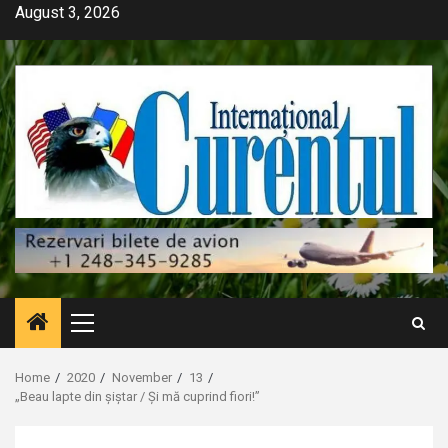
Skip
August 3, 2026
to
content
Primary
Menu
Home
2020
November
13
„Beau lapte din șiștar / Și mă cuprind fiori!”