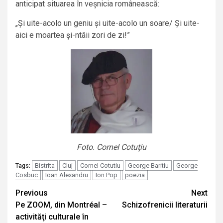
anticipat situarea în veșnicia românească:
„Și uite-acolo un geniu și uite-acolo un soare/ Și uite-
aici e moartea și-ntâii zori de zi!”
Foto. Cornel Cotuţiu
Bistrita
Cluj
Cornel Cotutiu
George Baritiu
George
Tags:
Cosbuc
Ioan Alexandru
Ion Pop
poezia
Continue
Previous
Next
Pe ZOOM, din Montréal –
Schizofrenicii literaturii
Reading
activităţi culturale în