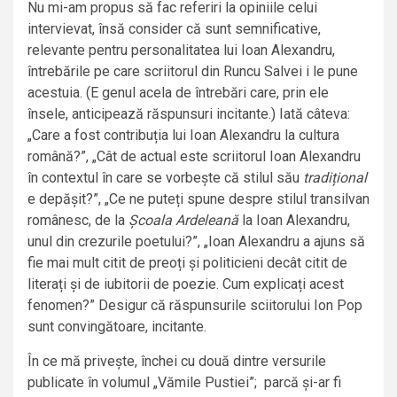
Nu mi-am propus să fac referiri la opiniile celui
intervievat, însă consider că sunt semnificative,
relevante pentru personalitatea lui Ioan Alexandru,
întrebările pe care scriitorul din Runcu Salvei i le pune
acestuia. (E genul acela de întrebări care, prin ele
însele, anticipează răspunsuri incitante.) Iată câteva:
„Care a fost contribuția lui Ioan Alexandru la cultura
română?”, „Cât de actual este scriitorul Ioan Alexandru
în contextul în care se vorbește că stilul său
tradițional
e depășit?”, „Ce ne puteți spune despre stilul transilvan
românesc, de la
Școala Ardeleană
la Ioan Alexandru,
unul din crezurile poetului?”, „Ioan Alexandru a ajuns să
fie mai mult citit de preoți și politicieni decât citit de
literați și de iubitorii de poezie. Cum explicați acest
fenomen?” Desigur că răspunsurile sciitorului Ion Pop
sunt convingătoare, incitante.
În ce mă privește, închei cu două dintre versurile
publicate în volumul „Vămile Pustiei”; parcă și-ar fi