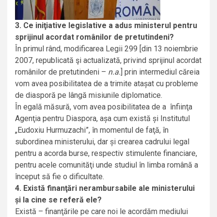
3. Ce iniţiative legislative a adus ministerul pentru
sprijinul acordat românilor de pretutindeni?
În primul rând, modificarea Legii 299 [din 13 noiembrie
2007, republicată şi actualizată, privind sprijinul acordat
românilor de pretutindeni –
n.a.
] prin intermediul căreia
vom avea posibilitatea de a
trimite ataşat cu probleme
de diasporă pe lângă misiunile diplomatice.
În egală măsură, vom avea posibilitatea de a înfiinţa
Agenţia pentru Diaspora, aşa cum există şi Institutul
„Eudoxiu Hurmuzachi”, în momentul de faţă, în
subordinea ministerului, dar şi crearea cadrului legal
pentru a acorda burse, respectiv stimulente financiare,
pentru acele comunităţi unde studiul în limba română a
început să fie o dificultate.
4. Există finanţări nerambursabile ale ministerului
şi la cine se referă ele?
Există – finanţările pe care noi le acordăm mediului