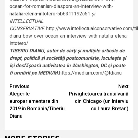
ocean-for-romanian-diaspora-an-interview-with-
natalia-elena-intotero-5b6311192c51
şi
INTELLECTUAL
CONSERVATIVE
.
http://www.intellectualconservative.com/ti
dianu-bow-over-ocean-an-interview-with-natalia-elena-
intotero/
TIBERIU DIANU, autor de cărţi şi multiple articole de
drept, politică și societăţi postcomuniste, locuieşte şi
îşi desfăşoară activitatea în Washington, DC şi poate
fi urmărit pe MEDIUM.
https://medium.com/@tdianu
Continue
Previous
Next
Alegerile
Privighetoarea transilvană
Reading
europarlamentare din
din Chicago (un Interviu
2019 în România/Tiberiu
cu Laura Bretan)
Dianu