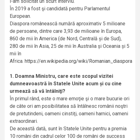
i-am solicitat un scurt interviu.
În 2019 a fost şi candidată pentru Parlamentul
European.
Diaspora rom
ânească numără aproximativ 5 milioane
de persoane, dintre care 3,93 de milioane în Europa,
860 de mii în America (de Nord, Centrală şi de Sud),
280 de mii în Asia, 25 de mii în Australia şi Oceania şi 5
mii în
Africa.
https://en.wikipedia.org/wiki/Romanian_diaspora
1. Doamna Ministru, care este scopul vi
zitei
dumneavoastră în Statele Unite acum şi cu cine
urmează să vă întâlniţi?
În primul rând, este o mare emoţie şi o mare bucurie ori
de câte ori am posibilitatea să întâlnesc românii noştri
de pretutindeni, oameni cinstiţi, oameni harnici, oameni
extraordinari.
De această dată, sunt în Statele Unite pentru a premia
10 români din cadrul celor 100 de români de success