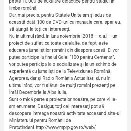
peste 10.000 de auxiliare didactice pentru studiul în
limba română.
Dar, mai precis, pentru Statele Unite am şi adus de
această dată 100 de DVD-uri cu manuale care, sper eu,
să ajungă la toţi cei interesaţi.
Nu
î
n ultimul rând, în luna noiembrie [2018 –
n.a.
] – un
proiect de suflet, ca toate celelalte, de fapt, este
aducerea jurnaliştilor români din diaspora acasă. Ei vor
putea participa la finalul Galei “100 pentru Centenar”,
vor putea participa la o socializare şi la un schimb de
experienţă cu jurnalişti de la Televiziunea Română,
Agerpres, dar şi Radio România Actualităţi şi, nu în
ultimul rând, vor fi alături de mulţi români prezenţi pe
Întâi Decembrie la Alba Iulia.
Sunt o mică parte a proiectelor noastre, pe care vi le-
am enumerat. Desigur, toţi cei interesaţi pot să
descopere întreaga noastră activitate accesând site-ul
Ministerului pentru Românii de
Pretutindeni.
http://www.mprp.gov.ro/web/