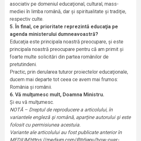
asociativ pe domeniul educaţional, cultural, mass-
mediei în limba română, dar şi spiritualitate şi tradiţie,
respectiv culte.
5. În final, ce prioritate reprezintă educaţia pe
agenda ministerului dumneavoastră?
Educaţia este principala noastră preocupare, şi este
principala noastră preocupare pentru că am primit şi
foarte multe solicitări din partea românilor de
pretutindeni.
Practic, prin derularea tuturor proiectelor educaţionale,
ducem mai departe tot ceea ce avem mai frumos:
România şi românii.
6. Vă mulţumesc mult, Doamna Ministru.
Şi eu vă mulţumesc.
NOTĂ – Dreptul de reproducere a articolului, în
variantele engleză şi română, aparţine autorului şi este
folosit cu permisiunea acestuia.
Variante ale articolului au fost publicate anterior în
MEDIUM
https://medium.com/@tdianu/bow-over-