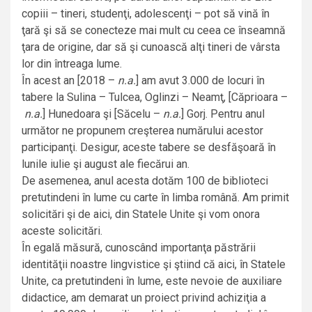
copiii – tineri, studenţi, adolescenţi – pot să vină în
ţară şi să se conecteze mai mult cu ceea ce înseamnă
ţara de origine, dar să şi cunoască alţi tineri de vârsta
lor din întreaga lume.
În acest an [2018 –
n.a.
] am avut 3.000 de locuri în
tabere la Sulina – Tulcea, Oglinzi – Neamţ, [
Căprioara –
n.a.
] Hunedoara şi [Săcelu –
n.a.
] Gorj. Pentru anul
următor ne propunem creşterea numărului acestor
participanţi. Desigur, aceste tabere se desfăşoară în
lunile iulie şi august ale fiecărui an.
De asemenea, anul acesta dotăm 100 de biblioteci
pretutindeni în lume cu carte în limba română. Am primit
solicitări şi de aici, din Statele Unite şi vom onora
aceste solicitări.
În egală măsură, cunoscând importanţa păstrării
identităţii noastre lingvistice şi ştiind că aici, în Statele
Unite, ca pretutindeni în lume, este nevoie de auxiliare
didactice, am demarat un proiect privind achiziţia a