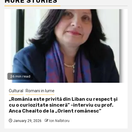
MORE STORIES
26 min read
Cultural
Romani in lume
„România este privită din Liban cu respect și
cu o curiozitate sinceră” -interviu cu prof.
Anca Cheaito de la „Orient românesc”
January 29, 2026
Ion Nalbitoru