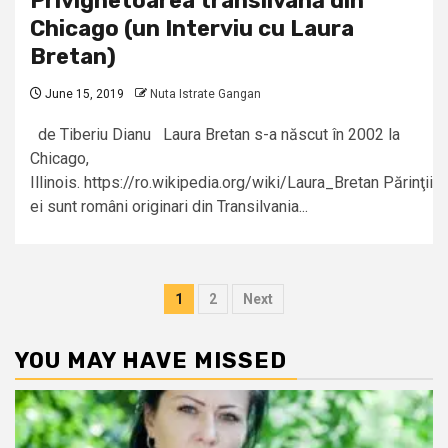
Privighetoarea transilvană din
Chicago (un Interviu cu Laura
Bretan)
June 15, 2019
Nuta Istrate Gangan
de Tiberiu Dianu Laura Bretan s-a născut în 2002 la
Chicago,
Illinois. https://ro.wikipedia.org/wiki/Laura_Bretan Părinţii
ei sunt români originari din Transilvania...
Posts
1
2
Next
pagination
YOU MAY HAVE MISSED