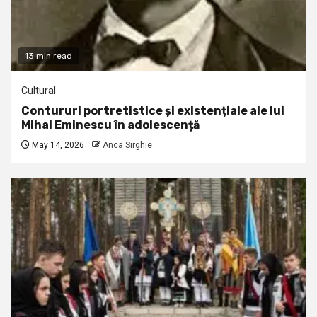
13 min read
Cultural
Contururi portretistice și existențiale ale lui
Mihai Eminescu în adolescență
May 14, 2026
Anca Sirghie