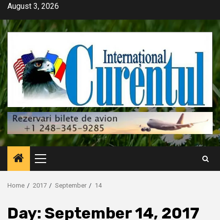
Skip
August 3, 2026
to
content
Primary
Menu
Home
2017
September
14
Day:
September 14, 2017