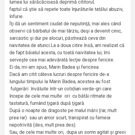
lumea lui sărăcăcioasă deprimă cititorul;
faptul că ştie să repete toate înjurăturile tatălui abuziv,
înfurie.
Îţi dă un sentiment ciudat de neputinţă, mai ales când
observi că bărbatul de mai târziu, deşi a devenit cinic,
sarcastic şi dur pe alocuri, păstrează ceva din
naivitatea de atunci.La a doua citire însă, am realizat că
de fapt băiatul acesta, cu toată naivitatea lui, îmi
serveşte cea mai adevărată lecţie despre fericire.
Ei da, mi-am spus, Marin Badea şi fericirea.
Dacă am citit câteva lucruri despre fericire de-a
lungului timpului la Marin Badea, acestea au fost
fulgerări învăluite într-un cotidian verde-gri care
începe de cele mai multe ori cu bătăi ritmate de
tastatură, fumând ţigară după ţigară.
După o noapte de dragoste pe malul mării (rar, mult
prea rar) sau un amor scurt, transpirat cu femeia
nepotrivită (des, mult prea des).
Sau, de cele mai multe ori, dupa un somn agitat și greoi