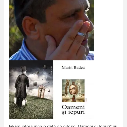
M-am întors încă o dată să citesc „Oameni şi Iepuri” nu