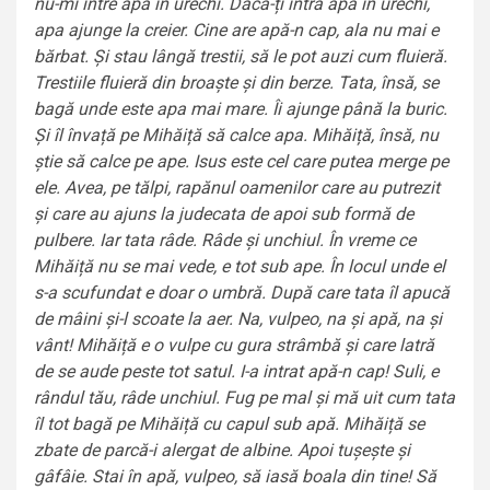
nu-mi intre apă în urechi. Dacă-ți intră apă în urechi,
apa ajunge la creier. Cine are apă-n cap, ala nu mai e
bărbat. Și stau lângă trestii, să le pot auzi cum fluieră.
Trestiile fluieră din broaște și din berze. Tata, însă, se
bagă unde este apa mai mare. Îi ajunge până la buric.
Și îl învață pe Mihăiță să calce apa. Mihăiță, însă, nu
știe să calce pe ape. Isus este cel care putea merge pe
ele. Avea, pe tălpi, rapănul oamenilor care au putrezit
și care au ajuns la judecata de apoi sub formă de
pulbere. Iar tata râde. Râde și unchiul. În vreme ce
Mihăiță nu se mai vede, e tot sub ape. În locul unde el
s-a scufundat e doar o umbră. După care tata îl apucă
de mâini și-l scoate la aer. Na, vulpeo, na și apă, na și
vânt! Mihăiță e o vulpe cu gura strâmbă și care latră
de se aude peste tot satul. I-a intrat apă-n cap! Suli, e
rândul tău, râde unchiul. Fug pe mal și mă uit cum tata
îl tot bagă pe Mihăiță cu capul sub apă. Mihăiță se
zbate de parcă-i alergat de albine. Apoi tușește și
gâfâie. Stai în apă, vulpeo, să iasă boala din tine! Să