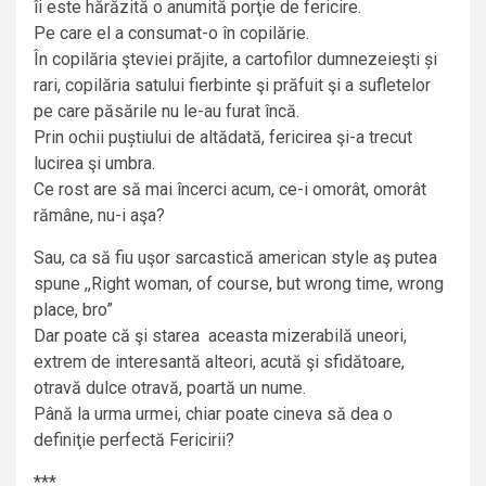
îi este hărăzită o anumită porţie de fericire.
Pe care el a consumat-o în copilărie.
În copilăria şteviei prăjite, a cartofilor dumnezeieşti și
rari, copilăria satului fierbinte şi prăfuit şi a sufletelor
pe care păsările nu le-au furat încă.
Prin ochii puștiului de altădată, fericirea şi-a trecut
lucirea şi umbra.
Ce rost are să mai încerci acum, ce-i omorât, omorât
rămâne, nu-i aşa?
Sau, ca să fiu uşor sarcastică american style aş putea
spune ,,Right woman, of course, but wrong time, wrong
place, bro”
Dar poate că şi starea aceasta mizerabilă uneori,
extrem de interesantă alteori, acută şi sfidătoare,
otravă dulce otravă, poartă un nume.
Până la urma urmei, chiar poate cineva să dea o
definiţie perfectă Fericirii?
***