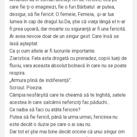
care fie ţi-o imaginezi, fie o furi.Bărbatul ar putea,
desigur, să fie fericit. O femeie, Femeia, şi-ar lua
lumea în cap de dragul lui.Da, știe că viaţa lângă el n-ar
fi prea uşoară; dar moarte cu siguranţă ar fi una fericită.
Ar avea nevoie doar de un singur gest. Care însă se
lasă aşteptat
Ca și cum altele ar fi lucrurile importante.
Ziaristica. Fata asta drogată cu prenadez, copiii luați de
fluviu, vara aceasta absolut bolnavă în care nu se poate
respira.
„Armura plină de indiferență”.
Scrisul. Poezia.
Câmpia nesfârşită care te cheamă să te înghită, satele
acestea în care salcâmii nefericiţi fac păduchi…
Ce naiba să faci cu atâta fericire?
Putea să fie fericit, până la urma urmei, fericirea nu
este decât o iluzie pe care o ai sau nu.
Dar tot el ştie mai bine decât oricine că unui singur om