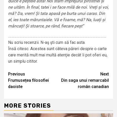
dulce e peștele ăsta! Noi stăm împrejurul pirostriei și
ne uităm. În final, tatei i se face milă de noi. Vreți și voi,
mă? Da, vrem! Și tata apasă pe burta unui caras. Din
el, ies toate măruntaiele. Vă e foame, mă? Na, luați și
mâncați! Și stoarce, pe rând, fiecare peșt”
…………………………………………………………………………………………………..
Nu scriu recenzii. N-aş şti cum să fac asta.
Însă citesc. Acestea sunt câteva păreri despre o carte
care merită mult mai multă atenţie decât îi pot oferi eu,
un simplu cititor.
Continue
Previous
Next
Frumusețea filosofiei
Din saga unui remarcabil
Reading
daoiste
român canadian
MORE STORIES