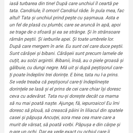
iasă turbarea din tine! După care unchiul îl ceartă pe
tata. Candriule, îl omori! Candriul râde. În pula mea, fac
altul! Tata și unchiul prind pește cu șașmaua. Asta e
un fel de plasă cu plumbi, care se aruncă în apă, apoi
se trage de o sfoară și ea se strânge. Și în strânsoare
rămân peștii. Și ierburile apei. Și toate umbrele lor.
După care mergem în arie. Eu sunt cel care duce peștii.
Sunt cărășei și bibani. Cărășeii sunt precum lamele de
cuțit, au solzi argintii. Bibanii, însă, au o piele groasă și
gălbuie, cu dungi negre. Mă uit și după peștișorul care-
ți poate îndeplini trei dorințe. E bine, tata nu l-a prins.
Se vede treaba că peștișorul care-ți îndeplinește
dorințele se lasă și el prins de cei care chiar își doresc
ceva cu adevărat. Tata nu-și dorește decât ca mama
să nu mai poată naște. Ajunge, fă, iepuroaico! Eu îmi
doresc să plouă, să crească pâini în liliacul din spatele
casei și păpușa Ancuței, sora mea cea mare care a
murit de vărsat, să poată vorbi. Păpușa e din cârpe și
n-are un ochi. Dar ea vede exact cu ochiul care îi