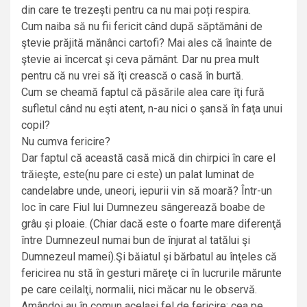
din care te trezești pentru ca nu mai poți respira.
Cum naiba să nu fii fericit când după săptămâni de
ştevie prăjită mănânci cartofi? Mai ales că înainte de
ştevie ai încercat şi ceva pământ. Dar nu prea mult
pentru că nu vrei să îţi crească o casă în burtă.
Cum se cheamă faptul că păsările alea care îţi fură
sufletul când nu eşti atent, n-au nici o şansă în faţa unui
copil?
Nu cumva fericire?
Dar faptul că această casă mică din chirpici în care el
trăieşte, este(nu pare ci este) un palat luminat de
candelabre unde, uneori, iepurii vin să moară? Într-un
loc în care Fiul lui Dumnezeu sângerează boabe de
grâu și ploaie. (Chiar dacă este o foarte mare diferenţă
între Dumnezeul numai bun de înjurat al tatălui şi
Dumnezeul mamei).Şi băiatul şi bărbatul au înţeles că
fericirea nu stă în gesturi măreţe ci în lucrurile mărunte
pe care ceilalţi, normalii, nici măcar nu le observă.
Amândoi au în comun acelaşi fel de fericire; cea pe