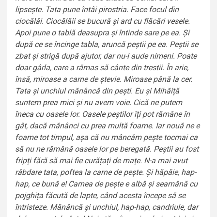
lipsește. Tata pune întâi pirostria. Face focul din
ciocălăi. Ciocălăii se bucură și ard cu flăcări vesele.
Apoi pune o tablă deasupra și întinde sare pe ea. Și
după ce se încinge tabla, aruncă peștii pe ea. Peștii se
zbat și strigă după ajutor, dar nu-i aude nimeni. Poate
doar gârla, care a rămas să cânte din trestii. În arie,
însă, miroase a carne de ștevie. Miroase până la cer.
Tata și unchiul mănâncă din pești. Eu și Mihăiță
suntem prea mici și nu avem voie. Cică ne putem
îneca cu oasele lor. Oasele peștilor îți pot rămâne în
gât, dacă mănânci cu prea multă foame. Iar nouă ne e
foame tot timpul, așa că nu mâncăm pește tocmai ca
să nu ne rămână oasele lor pe beregată. Peștii au fost
fripți fără să mai fie curățați de mațe. N-a mai avut
răbdare tata, poftea la carne de pește. Și hăpăie, hap-
hap, ce bună e! Carnea de pește e albă și seamănă cu
pojghița făcută de lapte, când acesta începe să se
întristeze. Mănâncă și unchiul, hap-hap, candriule, dar