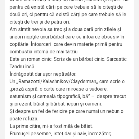
pentru că există cărţi pe care trebuie să le citeşti de
două ori, ci pentru că există cărţi pe care trebuie să le
citeşti de trei şi de patru ori.
Am simtit nevoia sa trec și a doua oară prin zilele şi
uneori nopţile unui bărbat care se întoarce obsesiv în
copilărie. Întoarceri care devin materie primă pentru
combustia internă de mai târziu.
Este un roman cinic. Scris de un bărbat cinic. Sarcastic.
Tandru însă.
Îndrăgostit dar uşor nepăsător.
Un ,,Ramazotti/Kalashnikov/Clayderman,, care scrie o
„proză aspră, o carte care miroase a sudoare,
saturnism şi cerneală tipografică, bă” – despre trecut
şi prezent, băiat şi bărbat, iepuri şi oameni.
Și despre un fel de fericire pe care numai un nebun o
poate refuza.
La prima citire, mi-a fost milă de băiat.
Frumuşel pesemne, isteţ dar și naiv, încrezător;