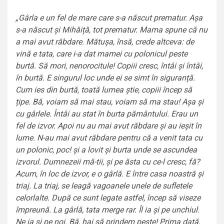
„Gârla e un fel de mare care s-a născut prematur. Așa
s-a născut și Mihăiță, tot prematur. Mama spune că nu
a mai avut răbdare. Mătușa, însă, crede altceva: de
vină e tata, care i-a dat mamei cu polonicul peste
burtă. Să mori, nenorocitule! Copiii cresc, întâi și întâi,
în burtă. E singurul loc unde ei se simt în siguranță.
Cum ies din burtă, toată lumea știe, copiii încep să
țipe. Bă, voiam să mai stau, voiam să ma stau! Așa și
cu gârlele. Întâi au stat în burta pământului. Erau un
fel de izvor. Apoi nu au mai avut răbdare și au ieșit în
lume. N-au mai avut răbdare pentru că a venit tata cu
un polonic, poc! și a lovit și burta unde se ascundea
izvorul. Dumnezeii mă-tii, și pe ăsta cu ce-l cresc, fă?
Acum, în loc de izvor, e o gârlă. E între casa noastră și
triaj. La triaj, se leagă vagoanele unele de sufletele
celorlalte. După ce sunt legate astfel, încep să viseze
împreună. La gârlă, tata merge rar. Îl ia și pe unchiul.
Ne ia și pe noi. Bă, hai să prindem pește! Prima dată,