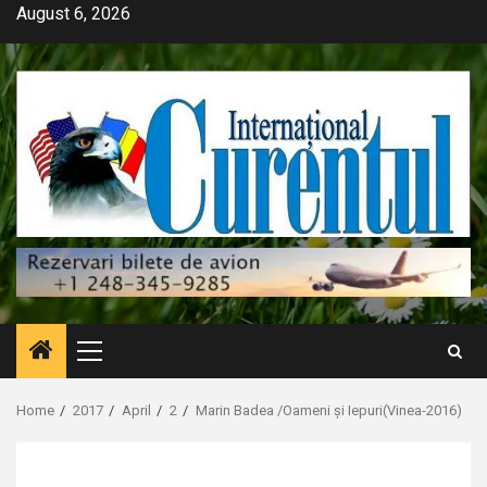
Skip
August 6, 2026
to
content
Primary
Menu
Home
2017
April
2
Marin Badea /Oameni și Iepuri(Vinea-2016)