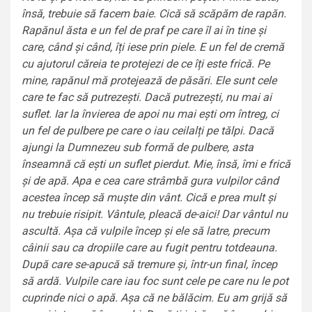
însă, trebuie să facem baie. Cică să scăpăm de rapăn.
Rapănul ăsta e un fel de praf pe care îl ai în tine și
care, când și când, îți iese prin piele. E un fel de cremă
cu ajutorul căreia te protejezi de ce îți este frică. Pe
mine, rapănul mă protejează de păsări. Ele sunt cele
care te fac să putrezești. Dacă putrezești, nu mai ai
suflet. Iar la învierea de apoi nu mai ești om întreg, ci
un fel de pulbere pe care o iau ceilalți pe tălpi. Dacă
ajungi la Dumnezeu sub formă de pulbere, asta
înseamnă că ești un suflet pierdut. Mie, însă, îmi e frică
și de apă. Apa e cea care strâmbă gura vulpilor când
acestea încep să muște din vânt. Cică e prea mult și
nu trebuie risipit. Vântule, pleacă de-aici! Dar vântul nu
ascultă. Așa că vulpile încep și ele să latre, precum
câinii sau ca dropiile care au fugit pentru totdeauna.
După care se-apucă să tremure și, într-un final, încep
să ardă. Vulpile care iau foc sunt cele pe care nu le pot
cuprinde nici o apă. Așa că ne bălăcim. Eu am grijă să