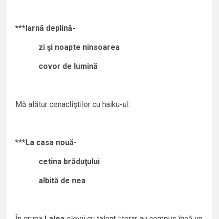
***Iarnă deplină-
zi şi noapte ninsoarea
covor de lumină
Mă alătur cenacliştilor cu haiku-ul:
***
La casa nou
ă-
cetina brăduţului
albită de nea
În grupa
Lalea
elevii cu talent literar au compus încă un