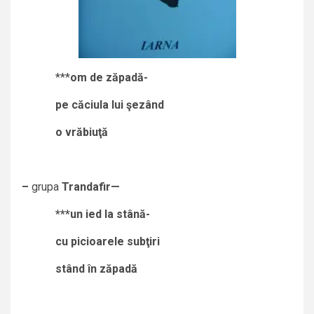
***
om de zăpadă-
pe căciula lui şezând
o vrăbiuţă
–
grupa
Trandafir—
***
un ied la stână-
cu picioarele subţiri
stând în zăpadă