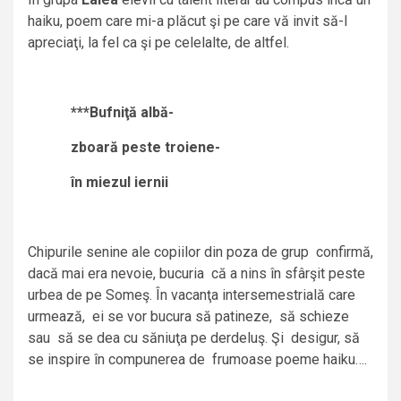
haiku, poem care mi-a plăcut şi pe care vă invit să-l
apreciaţi, la fel ca şi pe celelalte, de altfel.
***Bufniţă albă-
zboară peste troiene-
în miezul iernii
Chipurile senine ale copiilor din poza de grup confirmă,
dacă mai era nevoie, bucuria că a nins în sfârşit peste
urbea de pe Someş. În vacanţa intersemestrială care
urmează, ei se vor bucura să patineze, să schieze
sau să se dea cu săniuţa pe derdeluş. Şi desigur, să
se inspire în compunerea de frumoase poeme haiku….