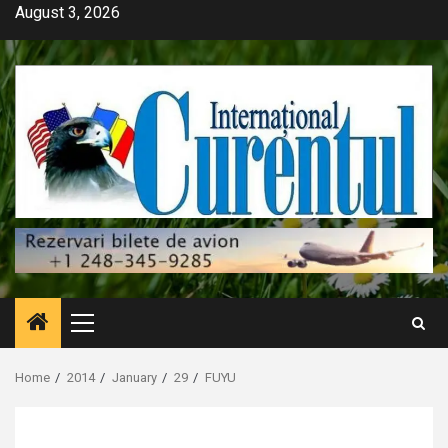
Skip
August 3, 2026
to
content
Primary
Menu
Home
2014
January
29
FUYU