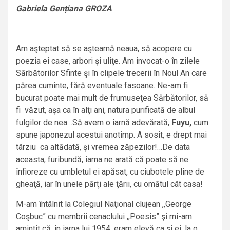
Gabriela Gențiana GROZA
Am aşteptat să se aştearnă neaua, să acopere cu
poezia ei case, arbori şi uliţe. Am invocat-o în zilele
Sărbătorilor Sfinte şi în clipele trecerii în Noul An care
părea cuminte, fără eventuale fasoane. Ne-am fi
bucurat poate mai mult de frumuseţea Sărbătorilor, să
fi văzut, aşa ca în alţi ani, natura purificată de albul
fulgilor de nea…Să avem o iarnă adevărată,
Fuyu,
cum
spune japonezul acestui anotimp. A sosit, e drept mai
târziu ca altădată, şi vremea zăpezilor!…De data
aceasta, furibundă, iarna ne arată că poate să ne
înfioreze cu umbletul ei apăsat, cu ciubotele pline de
gheaţă, iar în unele părţi ale ţării, cu omătul cât casa!
M-am întâlnit la Colegiul Naţional clujean ,,George
Coşbuc” cu membrii cenaclului ,,Poesis” şi mi-am
amintit că, în iarna lui 1954, eram elevă ca şi ei, la o