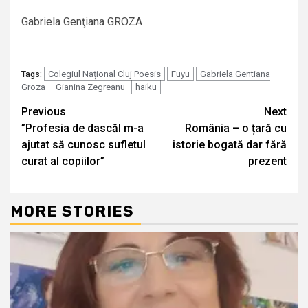
Gabriela Genţiana GROZA
Colegiul Național Cluj Poesis
Fuyu
Gabriela Gentiana
Tags:
Groza
Gianina Zegreanu
haiku
Continue
Previous
Next
”Profesia de dascăl m-a
România – o țară cu
Reading
ajutat să cunosc sufletul
istorie bogată dar fără
curat al copiilor”
prezent
MORE STORIES