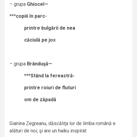
– grupa
Ghiocel—
***
copiii în parc-
printre bulgării de nea
căciulă pe jos
– grupa
Brânduşă—
***Stând la fereastră-
printre roiuri de fluturi
om de zăpadă
Gianina Zegreanu, dăscăliţa lor de limba română e
alături de noi, şi are un haiku inspirat: