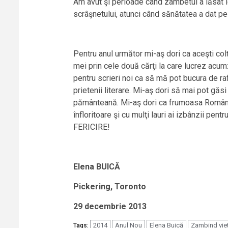
Am avut şi perioade când zâmbetul a lăsat lo
scrâşnetului, atunci când sănătatea a dat pes
Pentru anul următor mi-aş dori ca aceşti colţ
mei prin cele două cărţi la care lucrez acum:
pentru scrieri noi ca să mă pot bucura de raf
prietenii literare. Mi-aş dori să mai pot găs
pământeană. Mi-aş dori ca frumoasa Românie
înfloritoare şi cu mulţi lauri ai izbânzii pent
FERICIRE!
Elena BUICĂ
Pickering, Toronto
29 decembrie 2013
2014
Anul Nou
Elena Buică
Zambind viet
Tags: