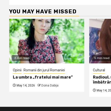
YOU MAY HAVE MISSED
3 min read
5 min read
Opinii
Romanii din jurul Romaniei
Cultural
La umbra „fratelui mai mare”
Radioul,
îmbătrâ
May 14, 2026
Doina Dabija
May 14, 2