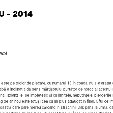
U – 2014
UICĂ
 este pe picior de plecare, cu numărul 13 în coadă, nu s-a arătat a
bă a înclinat a da sens mărţişorului purtător de noroc al acestui
na izbânzile se împletesc şi cu limitele, neputinţele, pierderile 
g de an nou este totuşi cea cu un plus adăugat în final. Oful cel
noastră care pare mereu călcând în străchini. Dar, până la urmă, da