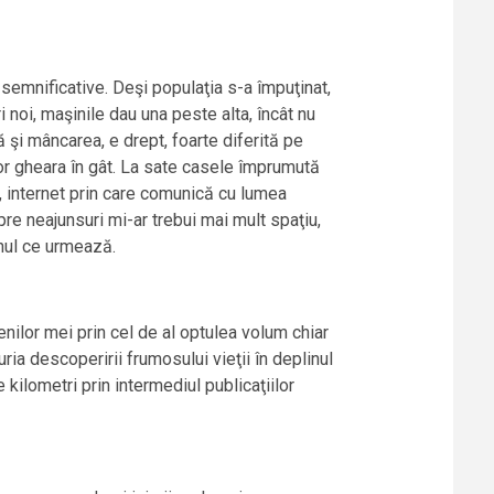
 semnificative. Deşi populaţia s-a împuţinat,
ri noi, maşinile dau una peste alta, încât nu
şi mâncarea, e drept, foarte diferită pe
or gheara în gât. La sate casele împrumută
ii, internet prin care comunică cu lumea
e neajunsuri mi-ar trebui mai mult spaţiu,
anul ce urmează.
ilor mei prin cel de al optulea volum chiar
uria descoperirii frumosului vieţii în deplinul
kilometri prin intermediul publicaţiilor