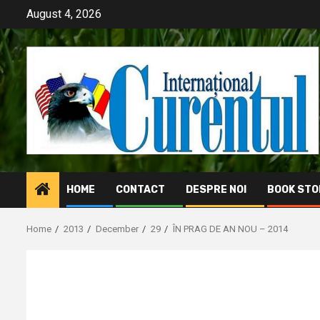
Skip
August 4, 2026
to
content
HOME
CONTACT
DESPRE NOI
BOOK STO
Home
2013
December
29
ÎN PRAG DE AN NOU – 2014