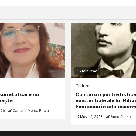
13 min read
Cultural
 sunetul care nu
Contururi portretistice
nește
existențiale ale lui Mihai
Eminescu în adolescenț
026
Camelia Morda Baciu
May 14, 2026
Anca Sirghie