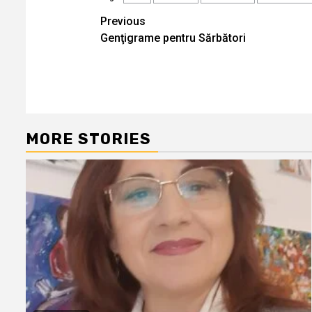
Continue
Previous
Genţigrame pentru Sărbători
Reading
MORE STORIES