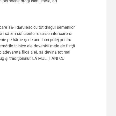
a persoane dragi inimii mele, ori
 care să-l dăruiesc cu tot dragul semenilor
ori să am suficiente resurse interioare si
ie pe hârtie şi de acel bun prilej pentru
emările tainice ale devenirii mele de fiinţă
adevărată fiică a ei, să devină tot mai
adaug şi tradiţionalul: LA MULŢI ANI CU