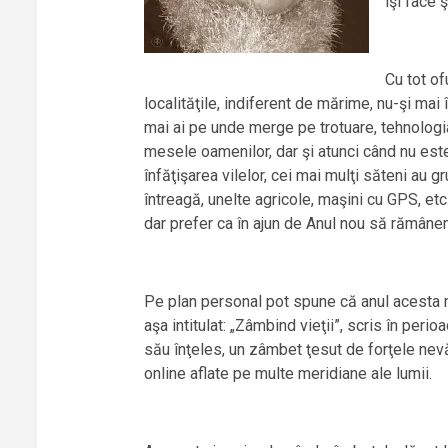
îşi face 
Cu tot of
localităţile, indiferent de mărime, nu-şi mai î
mai ai pe unde merge pe trotuare, tehnologi
mesele oamenilor, dar şi atunci când nu est
înfăţişarea vilelor, cei mai mulţi săteni au g
întreagă, unelte agricole, maşini cu GPS, e
dar prefer ca în ajun de Anul nou să rămânem
Pe plan personal pot spune că anul acesta m
aşa intitulat: „Zâmbind vieţii”, scris în peri
său înţeles, un zâmbet ţesut de forţele nevă
online aflate pe multe meridiane ale lumii.