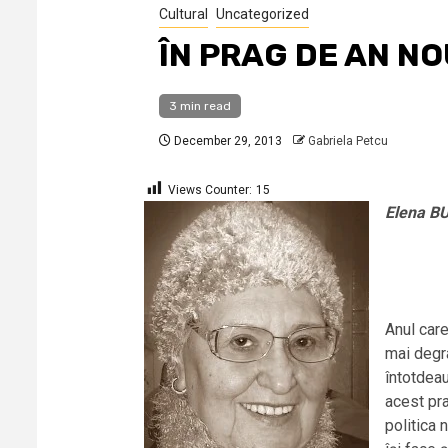
Cultural
Uncategorized
ÎN PRAG DE AN NO
3 min read
December 29, 2013
Gabriela Petcu
Views Counter:
15
Elena B
Anul care
mai degra
întotdeau
acest pra
politica 