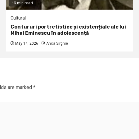
13 min read
Cultural
Contururi portretistice și existențiale ale lui
Mihai Eminescu în adolescență
May 14, 2026
Anca Sirghie
elds are marked
*