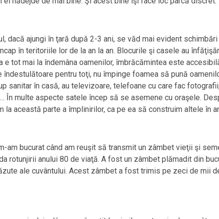
şi el nădejde de mai bine. Şi acest bine îşi face loc parcă discret.
ul, dacă ajungi în ţară după 2-3 ani, se văd mai evident schimbări
ncap în teritoriile lor de la an la an. Blocurile şi casele au înfăţişă
a e tot mai la îndemâna oamenilor, îmbrăcămintea este accesibilă 
e îndestulătoare pentru toţi, nu împinge foamea să pună oamenil
rup sanitar în casă, au televizoare, telefoane cu care fac fotograf
tc… În multe aspecte satele încep să se asemene cu oraşele. Despr
 la această parte a împlinirilor, ca pe ea să construim altele în 
-am bucurat când am reuşit să transmit un zâmbet vieţii şi semen
oada rotunjirii anului 80 de viaţă. A fost un zâmbet plămadit din buc
zute ale cuvântului. Acest zâmbet a fost trimis pe zeci de mii de 