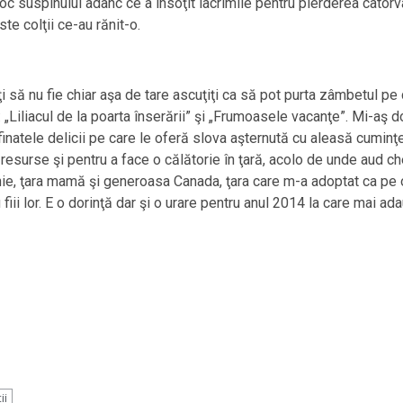
c suspinului adânc ce a însoţit lacrimile pentru pierderea câtorv
te colţii ce-au rănit-o.
i să nu fie chiar aşa de tare ascuţiţi ca să pot purta zâmbetul pe
 „Liliacul de la poarta înserării” şi „Frumoasele vacanţe”. Mi-aş d
inatele delicii pe care le oferă slova aşternută cu aleasă cuminţen
i resurse şi pentru a face o călătorie în ţară, acolo de unde aud ch
, ţara mamă şi generoasa Canada, ţara care m-a adoptat ca pe o 
ru fiii lor. E o dorinţă dar şi o urare pentru anul 2014 la care mai 
ii