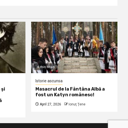
4 min read
Istorie ascunsa
 și
Masacrul de la Fântâna Albă a
fost un Katyn românesc!
ă
April 27, 2026
Ionuţ Ţene