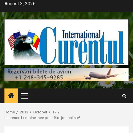
Skip
August 3, 2026
to
content
Primary
Menu
Home
2013
October
17
Laurence Lemoine: née pour être journaliste!