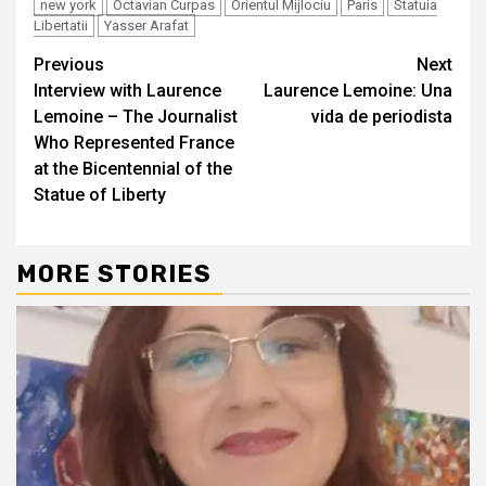
new york
Octavian Curpas
Orientul Mijlociu
Paris
Statuia
Libertatii
Yasser Arafat
Continue
Previous
Next
Interview with Laurence
Laurence Lemoine: Una
Reading
Lemoine – The Journalist
vida de periodista
Who Represented France
at the Bicentennial of the
Statue of Liberty
MORE STORIES