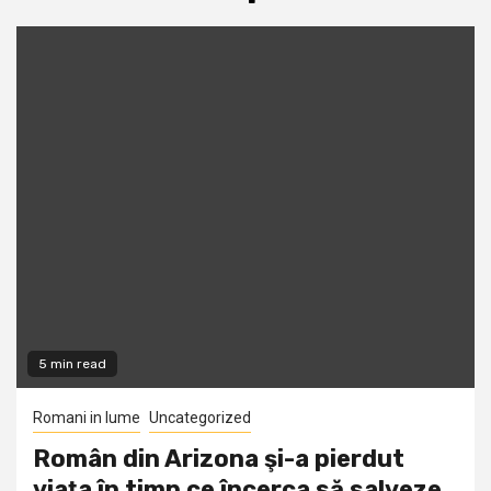
5 min read
Romani in lume
Uncategorized
Român din Arizona şi-a pierdut
viaţa în timp ce încerca să salveze