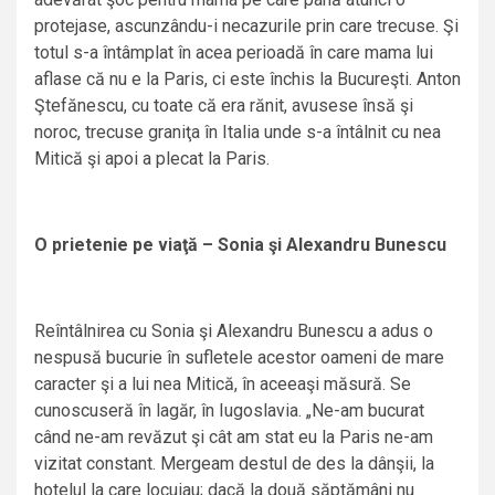
protejase, ascunzându-i necazurile prin care trecuse. Şi
totul s-a întâmplat în acea perioadă în care mama lui
aflase că nu e la Paris, ci este închis la Bucureşti. Anton
Ştefănescu, cu toate că era rănit, avusese însă şi
noroc, trecuse graniţa în Italia unde s-a întâlnit cu nea
Mitică şi apoi a plecat la Paris.
O prietenie pe viaţă – Sonia şi Alexandru Bunescu
Reîntâlnirea cu Sonia şi Alexandru Bunescu a adus o
nespusă bucurie în sufletele acestor oameni de mare
caracter şi a lui nea Mitică, în aceeaşi măsură. Se
cunoscuseră în lagăr, în Iugoslavia. „Ne-am bucurat
când ne-am revăzut şi cât am stat eu la Paris ne-am
vizitat constant. Mergeam destul de des la dânşii, la
hotelul la care locuiau; dacă la două săptămâni nu