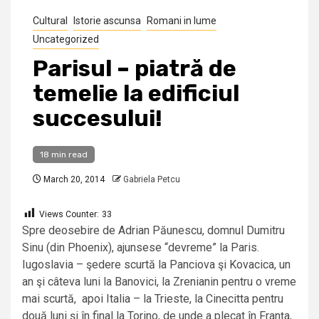
Cultural
Istorie ascunsa
Romani in lume
Uncategorized
Parisul – piatră de
temelie la edificiul
succesului!
18 min read
March 20, 2014
Gabriela Petcu
Views Counter:
33
Spre deosebire de Adrian Păunescu, domnul Dumitru
Sinu (din Phoenix), ajunsese “devreme” la Paris.
Iugoslavia – şedere scurtă la Panciova şi Kovacica, un
an şi câteva luni la Banovici, la Zrenianin pentru o vreme
mai scurtă, apoi Italia – la Trieste, la Cinecitta pentru
două luni şi în final la Torino, de unde a plecat în Franţa,