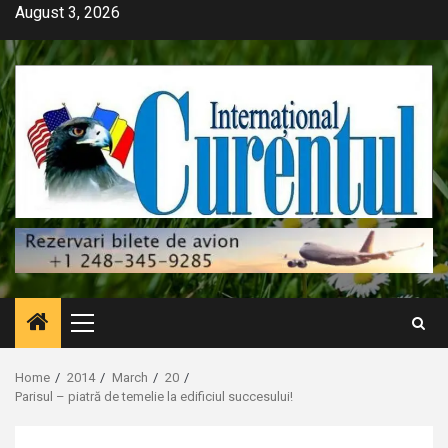
Skip
August 3, 2026
to
content
Primary
Menu
Home
2014
March
20
Parisul – piatră de temelie la edificiul succesului!