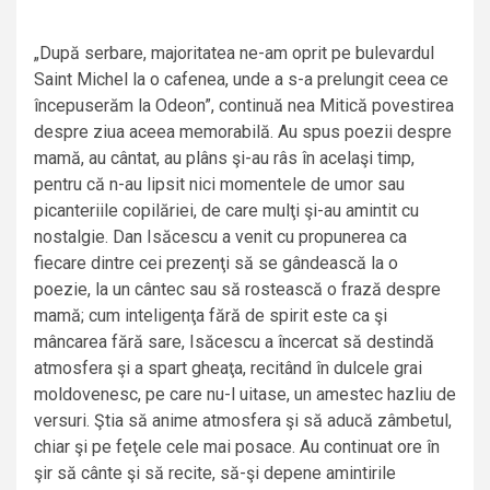
„După serbare, majoritatea ne-am oprit pe bulevardul
Saint Michel la o cafenea, unde a s-a prelungit ceea ce
începuserăm la Odeon”, continuă nea Mitică povestirea
despre ziua aceea memorabilă. Au spus poezii despre
mamă, au cântat, au plâns şi-au râs în acelaşi timp,
pentru că n-au lipsit nici momentele de umor sau
picanteriile copilăriei, de care mulţi şi-au amintit cu
nostalgie. Dan Isăcescu a venit cu propunerea ca
fiecare dintre cei prezenţi să se gândească la o
poezie, la un cântec sau să rostească o frază despre
mamă; cum inteligenţa fără de spirit este ca şi
mâncarea fără sare, Isăcescu a încercat să destindă
atmosfera şi a spart gheaţa, recitând în dulcele grai
moldovenesc, pe care nu-l uitase, un amestec hazliu de
versuri. Ştia să anime atmosfera şi să aducă zâmbetul,
chiar şi pe feţele cele mai posace. Au continuat ore în
şir să cânte şi să recite, să-şi depene amintirile