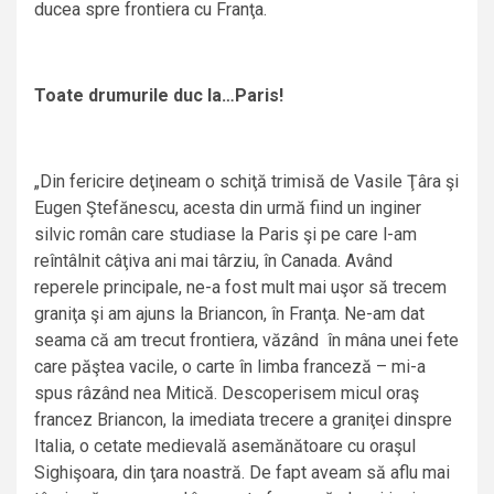
ducea spre frontiera cu Franţa.
Toate drumurile duc la…Paris!
„Din fericire deţineam o schiţă trimisă de Vasile Ţâra şi
Eugen Ştefănescu, acesta din urmă fiind un inginer
silvic român care studiase la Paris şi pe care l-am
reîntâlnit câţiva ani mai târziu, în Canada. Având
reperele principale, ne-a fost mult mai uşor să trecem
graniţa şi am ajuns la Briancon, în Franţa. Ne-am dat
seama că am trecut frontiera, văzând în mâna unei fete
care păştea vacile, o carte în limba franceză – mi-a
spus râzând nea Mitică. Descoperisem micul oraş
francez Briancon, la imediata trecere a graniţei dinspre
Italia, o cetate medievală asemănătoare cu oraşul
Sighişoara, din ţara noastră. De fapt aveam să aflu mai