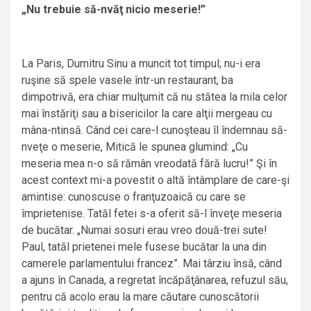
„Nu trebuie să-nvăţ nicio meserie!”
La Paris, Dumitru Sinu a muncit tot timpul; nu-i era
ruşine să spele vasele într-un restaurant, ba
dimpotrivă, era chiar mulţumit că nu stătea la mila celor
mai înstăriţi sau a bisericilor la care alţii mergeau cu
mâna-ntinsă. Când cei care-l cunoşteau îl îndemnau să-
nveţe o meserie, Mitică le spunea glumind: „Cu
meseria mea n-o să rămân vreodată fără lucru!” Şi în
acest context mi-a povestit o altă întâmplare de care-şi
amintise: cunoscuse o franţuzoaică cu care se
împrietenise. Tatăl fetei s-a oferit să-l înveţe meseria
de bucătar. „Numai sosuri erau vreo două-trei sute!
Paul, tatăl prietenei mele fusese bucătar la una din
camerele parlamentului francez”. Mai târziu însă, când
a ajuns în Canada, a regretat încăpăţânarea, refuzul său,
pentru că acolo erau la mare căutare cunoscătorii