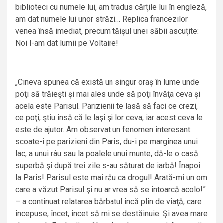
biblioteci cu numele lui, am tradus cărţile lui în engleză,
am dat numele lui unor străzi… Replica francezilor
venea însă imediat, precum tăişul unei săbii ascuţite:
Noi l-am dat lumii pe Voltaire!
„Cineva spunea că există un singur oraş în lume unde
poţi să trăieşti şi mai ales unde să poţi învăţa ceva şi
acela este Parisul. Parizienii te lasă să faci ce crezi,
ce poţi, ştiu însă că le laşi şi lor ceva, iar acest ceva le
este de ajutor. Am observat un fenomen interesant:
scoate-i pe parizieni din Paris, du-i pe marginea unui
lac, a unui râu sau la poalele unui munte, dă-le o casă
superbă şi după trei zile s-au săturat de iarbă! Înapoi
la Paris! Parisul este mai rău ca drogul! Arată-mi un om
care a văzut Parisul şi nu ar vrea să se întoarcă acolo!”
– a continuat relatarea bărbatul încă plin de viaţă, care
începuse, încet, încet să mi se destăinuie. Şi avea mare