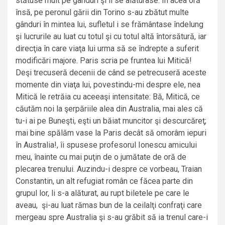
stătuse mult pe gânduri şi li se alăturase. În acea oră
însă, pe peronul gării din Torino s-au zbătut multe
gânduri în mintea lui, sufletul i se frământase îndelung
şi lucrurile au luat cu totul şi cu totul altă întorsătură, iar
direcţia în care viaţa lui urma să se îndrepte a suferit
modificări majore. Paris scria pe fruntea lui Mitică!
Deşi trecuseră decenii de când se petrecuseră aceste
momente din viaţa lui, povestindu-mi despre ele, nea
Mitică le retrăia cu aceeaşi intensitate: Bă, Mitică, ce
căutăm noi la şerpăriile alea din Australia, mai ales că
tu-i ai pe Buneşti, eşti un băiat muncitor şi descurcăreţ;
mai bine spălăm vase la Paris decât să omorâm iepuri
în Australia!, îi spusese profesorul Ionescu amicului
meu, înainte cu mai puţin de o jumătate de oră de
plecarea trenului. Auzindu-i despre ce vorbeau, Traian
Constantin, un alt refugiat român ce făcea parte din
grupul lor, li s-a alăturat, au rupt biletele pe care le
aveau, şi-au luat rămas bun de la ceilalţi confraţi care
mergeau spre Australia şi s-au grăbit să ia trenul care-i