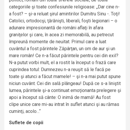
categoriile şi toate confesiunile religioase: „Dar cine n-
a fost? – şi-a reluat şirul amintirilor Dumitru Sinu -. Toţi!
Catolici, ortodocşi, ţărănişti, liberali, foşti legionari – o
adunare impresionantă de români aflaţi în afara
graniţelor şi care, în acea zi memorabilă, au petrecut
împreună momente de neuitat. Primul care a luat
cuvântul a fost părintele Zăpârţan, un om de aur şi un
mare român! Ce n-a făcut părintele pentru cei din exil?
N-a putut vorbi mult, el a rostit la început o frază care
cuprindea totul: Dumnezeu n-a reuşit să le facă pe
toate şi atunci a făcut mamele! – şi n-a mai putut spune
niciun cuvânt. Cei din sală plângeau! După ce s-a liniştit
lumea, părintele şi-a continuat emoţionanta prelegere şi
apoi a început să cânte: O inimă de mamă! Au fost
clipe unice care mi-au intrat în suflet atunci şi au rămas
cuminţi, acolo…“
Suflete de copii