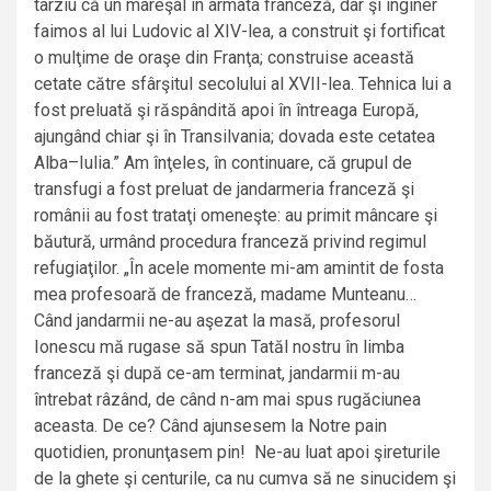
târziu că un mareşal în armata franceză, dar şi inginer
faimos al lui Ludovic al XIV-lea, a construit şi fortificat
o mulţime de oraşe din Franţa; construise această
cetate către sfârşitul secolului al XVII-lea. Tehnica lui a
fost preluată şi răspândită apoi în întreaga Europă,
ajungând chiar şi în Transilvania; dovada este cetatea
Alba–Iulia.” Am înţeles, în continuare, că grupul de
transfugi a fost preluat de jandarmeria franceză şi
românii au fost trataţi omeneşte: au primit mâncare şi
băutură, urmând procedura franceză privind regimul
refugiaţilor. „În acele momente mi-am amintit de fosta
mea profesoară de franceză, madame Munteanu…
Când jandarmii ne-au aşezat la masă, profesorul
Ionescu mă rugase să spun Tatăl nostru în limba
franceză şi după ce-am terminat, jandarmii m-au
întrebat râzând, de când n-am mai spus rugăciunea
aceasta. De ce? Când ajunsesem la Notre pain
quotidien, pronunţasem pin! Ne-au luat apoi şireturile
de la ghete şi centurile, ca nu cumva să ne sinucidem şi