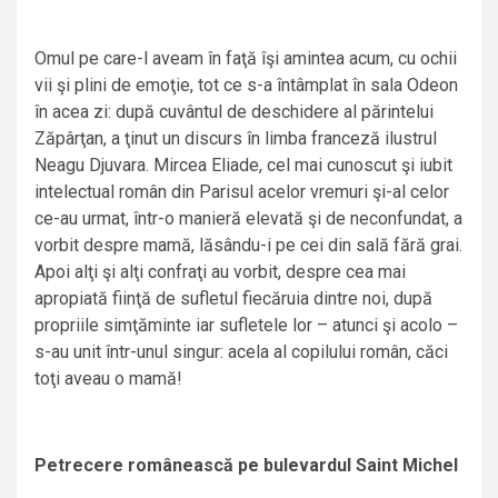
Omul pe care-l aveam în faţă îşi amintea acum, cu ochii
vii şi plini de emoţie, tot ce s-a întâmplat în sala Odeon
în acea zi: după cuvântul de deschidere al părintelui
Zăpârţan, a ţinut un discurs în limba franceză ilustrul
Neagu Djuvara. Mircea Eliade, cel mai cunoscut şi iubit
intelectual român din Parisul acelor vremuri şi-al celor
ce-au urmat, într-o manieră elevată şi de neconfundat, a
vorbit despre mamă, lăsându-i pe cei din sală fără grai.
Apoi alţi şi alţi confraţi au vorbit, despre cea mai
apropiată fiinţă de sufletul fiecăruia dintre noi, după
propriile simţăminte iar sufletele lor – atunci şi acolo –
s-au unit într-unul singur: acela al copilului român, căci
toţi aveau o mamă!
Petrecere românească pe bulevardul Saint Michel