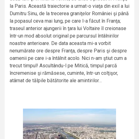
la Paris. Această traiectorie a urmat-o viaţa din exil a lui
Dumitru Sinu, de la trecerea graniţelor României şi până
la popasul ceva mai lung, pe care l-a făcut în Franţa;
traseul anterior ajungerii în ţara lui Voltaire îl creionase
într-un mod absolut original pe parcursul întâlnirilor
noastre anterioare. De data aceasta mi-a vorbit
nenumărate ore despre Franţa, despre Paris şi despre
oamenii pe care i-a întâlnit acolo. Nici n-am ştiut cum a
trecut timpul! Ascultându-l pe Mitică, timpul parcă
încremenise şi rămăsese, cuminte, într-un colţişor,
atârnat de tălpile bătătorite ale amintirilor…