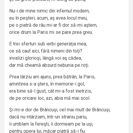
Nu-i de mine nimic din infernul modern,
eu în peşteri, acum, aş avea locul meu,
pe o piatră de râu mi-ar fi dor să-mi aştern,
orice drum la Paris mi se pare prea greu.
E trei sferturi sub ierbi generaţia mea,
ce să caut aici, fără nimeni din toţi?
invalizi glorioşi, lângă voi aş cădea,
dar mă cheamă absurd nebunia pe roţi.
Prea târziu am ajuns, prea bătrân, la Paris,
amintirea s-a şters, în memorie-i gol,
era bine să-l gust, cât mi-a fost inetrzis,
de pe oricare loc, azi, abia mă mai scol.
Şi mi-e dor de Brâncuşi, cel mai mult de Brâncuşi,
dacă nu-ntârziam, într-un straniu pariu,
îi umblam la fereşti, îi dormeam pe la uşi,
pentru opera lui, măcar piatră să-i fiu.