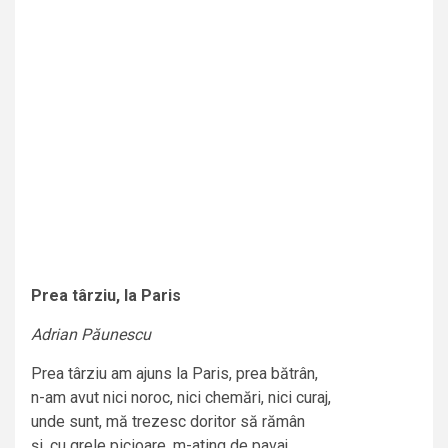
Prea târziu, la Paris
Adrian Păunescu
Prea târziu am ajuns la Paris, prea bătrân,
n-am avut nici noroc, nici chemări, nici curaj,
unde sunt, mă trezesc doritor să rămân
şi, cu grele picioare, m-ating de pavaj.