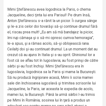
Mimi Ştefănescu avea logodnica la Paris, o chema
Jacqueline, deci ţinta lui era Parisul! Pe drum însă,
Anton Ştefănescu s-a rănit la un picior. Îi curgea sânge
şi le-a zis celor doi tovarăşi să-şi continue drumul fără
el, riscau prea mult! „Eu am să mă bandajez la picior,
îmi rup cămaşa şi o să-mi opresc cumva hemoragia”,
le-a spus, şi a rămas acolo, să-şi oblojească rana.
Ceilalţi doi şi-au continuat drumul. La un moment dat au
crezut că au ajuns în Italia şi s-au oprit. Ghinionul lor a
fost că se aflau tot în Iugoslavia; au fost prinşi de către
sârbi şi-au fost închişi. Mimi Ştefănescu era în
Iugoslavia, logodnica sa la Paris şi mama la Bucureşti.
Să nu producă îngrijorare acasă, Mimi îi scria mamei
sale din închisoarea iugoslavă şi trimitea scrisorile lui
Jacqueline, la Paris, iar aceasta le expedia de acolo,
mamei lui, la Bucureşti. Până la urmă sârbii l-au trimis
pe Mimi în România; sosirea lui în ţară a produs un
adevărat şoc pentru mama pe care până atunci o