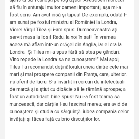
să fiu în anturajul multor oameni importanţi, aşa mi-a
fost scris. Am avut însă şi tupeu! De exemplu, odată l-
am sunat pe fostul ministru al României la Londra,
Viorel Virgil Tilea şi i-am spus: Dumneavoastră aţi
servit masa la Iosif Radu, la noi în sat! În vremea
aceea mă aflam într-un orăşel din Anglia, iar el era la
Londra. Şi Tilea mi-a spus fără să stea pe gânduri:
Vino repede la Londra să ne cunoaştem!” Mai apoi,
Tilea l-a recomandat deţinătorului uneia dintre cele mai
mari şi mai prospere companii din Franţa, care, ulterior,
i-a oferit de lucru. S-a învârtit în cercuri de intelectuali
de marcă şi a ştiut cu dibăcie să le rămână aproape; a
fost un autodidact, bine spus! Nu i-a fost teamă să
muncească, dar cărţile l-au fascinat mereu; era avid de
cunoaştere şi studia cu sârguinţă, iubea compania celor
învăţaţi şi făcea faţă cu brio discuţiilor lor.