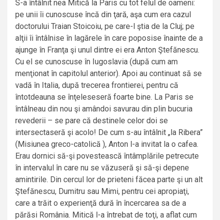
S-a întâlnit nea Mitică la Paris cu tot felul de oameni:
pe unii îi cunoscuse încă din ţară, aşa cum era cazul
doctorului Traian Stoicoiu, pe care-l ştia de la Cluj; pe
alţii îi întâlnise în lagărele în care poposise înainte de a
ajunge în Franţa şi unul dintre ei era Anton Ştefănescu.
Cu el se cunoscuse în Iugoslavia (după cum am
menţionat în capitolul anterior). Apoi au continuat să se
vadă în Italia, după trecerea frontierei, pentru că
întotdeauna se înţeleseseră foarte bine. La Paris se
întâlneau din nou şi amândoi savurau din plin bucuria
revederii – se pare că destinele celor doi se
intersectaseră şi acolo! De cum s-au întâlnit „la Ribera”
(Misiunea greco-catolică ), Anton l-a invitat la o cafea.
Erau dornici să-şi povestească întâmplările petrecute
în intervalul în care nu se văzuseră şi să-şi depene
amintirile. Din cercul lor de prieteni făcea parte şi un alt
Ştefănescu, Dumitru sau Mimi, pentru cei apropiaţi,
care a trăit o experienţă dură în încercarea sa de a
părăsi România. Mitică l-a întrebat de toţi, a aflat cum