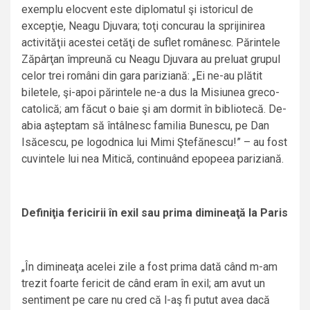
exemplu elocvent este diplomatul şi istoricul de
excepţie, Neagu Djuvara; toţi concurau la sprijinirea
activităţii acestei cetăţi de suflet românesc. Părintele
Zăpârţan împreună cu Neagu Djuvara au preluat grupul
celor trei români din gara pariziană: „Ei ne-au plătit
biletele, şi-apoi părintele ne-a dus la Misiunea greco-
catolică; am făcut o baie şi am dormit în bibliotecă. De-
abia aşteptam să întâlnesc familia Bunescu, pe Dan
Isăcescu, pe logodnica lui Mimi Ştefănescu!” – au fost
cuvintele lui nea Mitică, continuând epopeea pariziană.
Definiţia fericirii în exil sau prima dimineaţă la Paris
„În dimineaţa acelei zile a fost prima dată când m-am
trezit foarte fericit de când eram în exil; am avut un
sentiment pe care nu cred că l-aş fi putut avea dacă