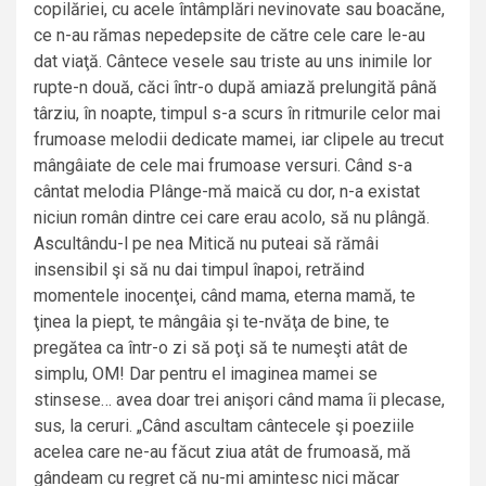
copilăriei, cu acele întâmplări nevinovate sau boacăne,
ce n-au rămas nepedepsite de către cele care le-au
dat viaţă. Cântece vesele sau triste au uns inimile lor
rupte-n două, căci într-o după amiază prelungită până
târziu, în noapte, timpul s-a scurs în ritmurile celor mai
frumoase melodii dedicate mamei, iar clipele au trecut
mângâiate de cele mai frumoase versuri. Când s-a
cântat melodia Plânge-mă maică cu dor, n-a existat
niciun român dintre cei care erau acolo, să nu plângă.
Ascultându-l pe nea Mitică nu puteai să rămâi
insensibil şi să nu dai timpul înapoi, retrăind
momentele inocenţei, când mama, eterna mamă, te
ţinea la piept, te mângâia şi te-nvăţa de bine, te
pregătea ca într-o zi să poţi să te numeşti atât de
simplu, OM! Dar pentru el imaginea mamei se
stinsese… avea doar trei anişori când mama îi plecase,
sus, la ceruri. „Când ascultam cântecele şi poeziile
acelea care ne-au făcut ziua atât de frumoasă, mă
gândeam cu regret că nu-mi amintesc nici măcar