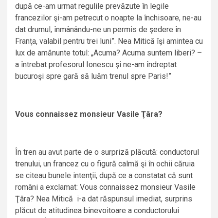
după ce-am urmat regulile prevăzute în legile
francezilor şi-am petrecut o noapte la închisoare, ne-au
dat drumul, înmânându-ne un permis de şedere în
Franţa, valabil pentru trei luni”. Nea Mitică îşi amintea cu
lux de amănunte totul: „Acuma? Acuma suntem liberi? –
a întrebat profesorul Ionescu şi ne-am îndreptat
bucuroşi spre gară să luăm trenul spre Paris!”
Vous connaissez monsieur Vasile Ţâra?
În tren au avut parte de o surpriză plăcută: conductorul
trenului, un francez cu o figură calmă şi în ochii căruia
se citeau bunele intenţii, după ce a constatat că sunt
români a exclamat: Vous connaissez monsieur Vasile
Ţâra? Nea Mitică i-a dat răspunsul imediat, surprins
plăcut de atitudinea binevoitoare a conductorului