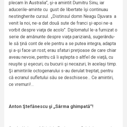
plecam în Australia”, şi-a amintit Dumitru Sinu, iar
aducerile-aminte cu gust de libertate îşi continuau
nestingherite cursul. „Distinsul domn Neagu Djuvara a
venit la noi, ne-a dat două sute de franci şi-apoi ne-a
vorbit despre viaţa de acolo”. Diplomatul le-a furnizat o
serie de amănunte despre viaţa pariziană, sugerându-
le să ţină cont de ele pentru a se putea integra, adapta
şi a-şi face un rost; erau sfaturi preţioase de care chiar
aveau nevoie, pentru că îi aştepta o altfel de viaţă, cu
reuşite şi eşecuri, cu bucurii şi necazuri, în acelaşi timp.
Şi amintirile octogenarului s-au derulat treptat, pentru
că ecranul sufletului său se deschisese… Ce amintiri,
ce vremuri!…
Anton Ştefănescu şi „Sârma ghimpată”!