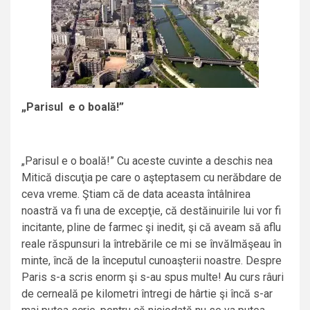
„Parisul e o boală!”
„Parisul e o boală!” Cu aceste cuvinte a deschis nea
Mitică discuţia pe care o aşteptasem cu nerăbdare de
ceva vreme. Ştiam că de data aceasta întâlnirea
noastră va fi una de excepţie, că destăinuirile lui vor fi
incitante, pline de farmec şi inedit, şi că aveam să aflu
reale răspunsuri la întrebările ce mi se învălmăşeau în
minte, încă de la începutul cunoaşterii noastre. Despre
Paris s-a scris enorm şi s-au spus multe! Au curs râuri
de cerneală pe kilometri întregi de hârtie şi încă s-ar