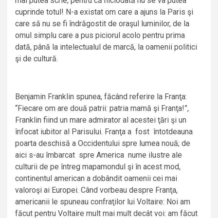
mai putea scrie, pentru că niciodată nu se va putea
cuprinde totul! N-a existat om care a ajuns la Paris şi
care să nu se fi îndrăgostit de oraşul luminilor, de la
omul simplu care a pus piciorul acolo pentru prima
dată, până la intelectualul de marcă, la oamenii politici
şi de cultură.
Benjamin Franklin spunea, făcând referire la Franţa:
“Fiecare om are două patrii: patria mamă şi Franţa!”,
Franklin fiind un mare admirator al acestei ţări şi un
înfocat iubitor al Parisului. Franţa a fost întotdeauna
poarta deschisă a Occidentului spre lumea nouă; de
aici s-au îmbarcat spre America nume ilustre ale
culturii de pe întreg mapamondul şi în acest mod,
continentul american a dobândit oamenii cei mai
valoroşi ai Europei. Când vorbeau despre Franţa,
americanii le spuneau confraţilor lui Voltaire: Noi am
făcut pentru Voltaire mult mai mult decât voi: am făcut