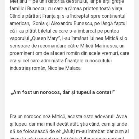
Meţianu – pe unii datorită destinului, iar pe alţii graţie
familiei Bunescu, cu care a rămas prieten toată viaţa.
Când a părăsit Franţa şi s-a îndreptat spre continentul
american, Sonia şi Alexandru Bunescu, pe lângă faptul
că i-au plătit biletul cu care s-a îmbarcat pe puntea
vaporului „Queen Mary”, i-au înmânat lui nea Mitică şi o
scrisoare de recomandare către Milică Marinescu, un
proeminent om de afaceri român din acele vremuri, care
era şi cel care administra finanţele cunoscutului
industriaş român, Nicolae Malaxa.
„Am fost un norocos, dar şi tupeul a contat!”
Era un norocos nea Mitică, acesta este adevărul! Avea
şi tupeu, dar mai mult decât atât, ştia când, cum şi unde
să se folosească de el: „Mulţi m-au întrebat: dar cum ai
ajuns tu să-i cunoşti pe toţi ăştia? Avusesem norocul