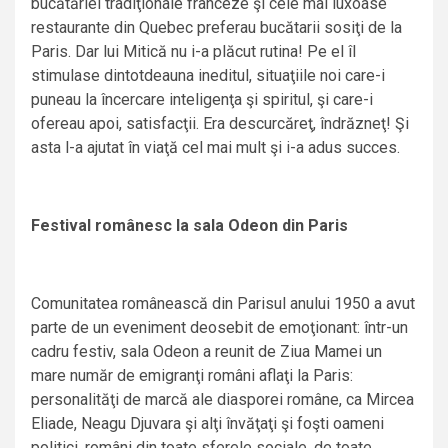
bucătăriei tradiţionale franceze şi cele mai luxoase
restaurante din Quebec preferau bucătarii sosiţi de la
Paris. Dar lui Mitică nu i-a plăcut rutina! Pe el îl
stimulase dintotdeauna ineditul, situaţiile noi care-i
puneau la încercare inteligenţa şi spiritul, şi care-i
ofereau apoi, satisfacţii. Era descurcăreţ, îndrăzneţ! Şi
asta l-a ajutat în viaţă cel mai mult şi i-a adus succes.
Festival românesc la sala Odeon din Paris
Comunitatea românească din Parisul anului 1950 a avut
parte de un eveniment deosebit de emoţionant: într-un
cadru festiv, sala Odeon a reunit de Ziua Mamei un
mare număr de emigranţi români aflaţi la Paris:
personalităţi de marcă ale diasporei române, ca Mircea
Eliade, Neagu Djuvara şi alţi învăţaţi şi foşti oameni
politici, români din toate sferele sociale, de toate