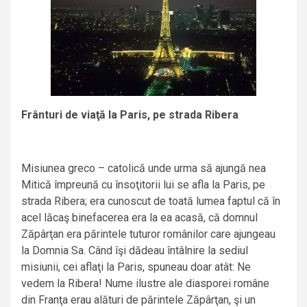
Frânturi de viaţă la Paris, pe strada Ribera
Misiunea greco – catolică unde urma să ajungă nea
Mitică împreună cu însoţitorii lui se afla la Paris, pe
strada Ribera; era cunoscut de toată lumea faptul că în
acel lăcaş binefacerea era la ea acasă, că domnul
Zăpârţan era părintele tuturor românilor care ajungeau
la Domnia Sa. Când îşi dădeau întâlnire la sediul
misiunii, cei aflaţi la Paris, spuneau doar atât: Ne
vedem la Ribera! Nume ilustre ale diasporei române
din Franţa erau alături de părintele Zăpârţan, şi un