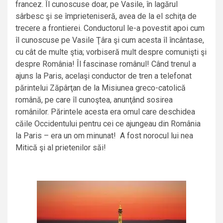
francez. Îl cunoscuse doar, pe Vasile, în lagărul
sârbesc şi se împrieteniseră, avea de la el schiţa de
trecere a frontierei. Conductorul le-a povestit apoi cum
îl cunoscuse pe Vasile Ţâra şi cum acesta îl încântase,
cu cât de multe ştia; vorbiseră mult despre comunişti şi
despre România! Îl fascinase românul! Când trenul a
ajuns la Paris, acelaşi conductor de tren a telefonat
părintelui Zăpârţan de la Misiunea greco-catolică
română, pe care îl cunoştea, anunţând sosirea
românilor. Părintele acesta era omul care deschidea
căile Occidentului pentru cei ce ajungeau din România
la Paris – era un om minunat! A fost norocul lui nea
Mitică şi al prietenilor săi!