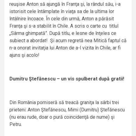
reuşise Anton să ajungă în Franţa şi, la rândul său, i-a
istorisit cele întâmplate în viaţa sa de la ultima lor
întâlnire încoace. În cele din urmă, Anton a părăsit
Franţa şi s-a stabilit în Chile. A scris o carte cu titlul
„Sârma ghimpată”. După titlu, e lesne de înţeles ce
subiect a abordat! Şi acum regretă nea Mitică faptul că
n-a onorat invitaţia lui Anton de a-l vizita în Chile, ar fi
ajuns şi acolo!
Dumitru Ştefănescu – un vis spulberat după gratii!
Din România porniseră să treacă graniţa la sârbi trei
prieteni: Anton Ştefănescu, Mimi (Dumitru) Ştefănescu
(nu erau rude, doar o pură coincidenţă de nume) şi
Petru.