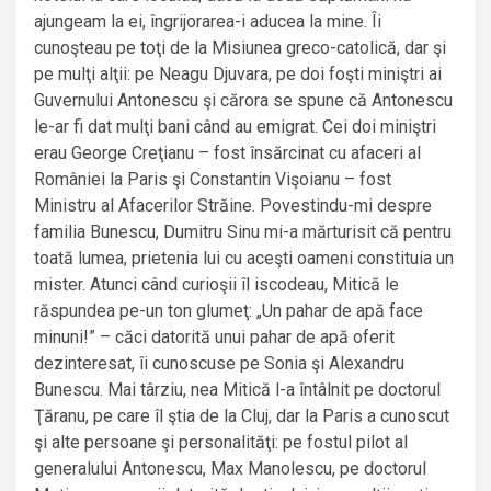
ajungeam la ei, îngrijorarea-i aducea la mine. Îi
cunoşteau pe toţi de la Misiunea greco-catolică, dar şi
pe mulţi alţii: pe Neagu Djuvara, pe doi foşti miniştri ai
Guvernului Antonescu şi cărora se spune că Antonescu
le-ar fi dat mulţi bani când au emigrat. Cei doi miniştri
erau George Creţianu – fost însărcinat cu afaceri al
României la Paris şi Constantin Vişoianu – fost
Ministru al Afacerilor Străine. Povestindu-mi despre
familia Bunescu, Dumitru Sinu mi-a mărturisit că pentru
toată lumea, prietenia lui cu aceşti oameni constituia un
mister. Atunci când curioşii îl iscodeau, Mitică le
răspundea pe-un ton glumeţ: „Un pahar de apă face
minuni!” – căci datorită unui pahar de apă oferit
dezinteresat, îi cunoscuse pe Sonia şi Alexandru
Bunescu. Mai târziu, nea Mitică l-a întâlnit pe doctorul
Ţăranu, pe care îl ştia de la Cluj, dar la Paris a cunoscut
şi alte persoane şi personalităţi: pe fostul pilot al
generalului Antonescu, Max Manolescu, pe doctorul