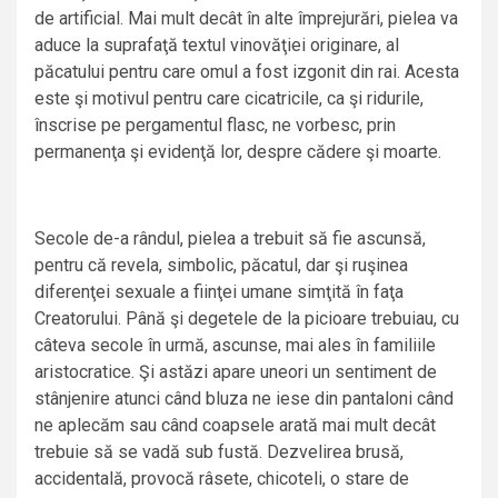
de artificial. Mai mult decât în alte împrejurări, pielea va
aduce la suprafaţă textul vinovăţiei originare, al
păcatului pentru care omul a fost izgonit din rai. Acesta
este şi motivul pentru care cicatricile, ca şi ridurile,
înscrise pe pergamentul flasc, ne vorbesc, prin
permanenţa şi evidenţă lor, despre cădere şi moarte.
Secole de-a rândul, pielea a trebuit să fie ascunsă,
pentru că revela, simbolic, păcatul, dar şi ruşinea
diferenţei sexuale a fiinţei umane simţită în faţa
Creatorului. Până şi degetele de la picioare trebuiau, cu
câteva secole în urmă, ascunse, mai ales în familiile
aristocratice. Şi astăzi apare uneori un sentiment de
stânjenire atunci când bluza ne iese din pantaloni când
ne aplecăm sau când coapsele arată mai mult decât
trebuie să se vadă sub fustă. Dezvelirea brusă,
accidentală, provocă râsete, chicoteli, o stare de