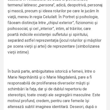
termenul latinesc „persona”, adică, deopotrivă, personaj
şi mască, precum şi ideea rolurilor pe care le jucăm în
viaţă, mereu în regia Celuilalt. În Portret şi psihologie,
făceam distincţia între „chipul exterior”, fizionomic şi
psihosocial, şi cel „interior”, intim, al trăirilor, care
poartă indiciile existenţei sufletului şi spiritului,
separând astfel reprezentaţia (jocul rolurilor şi măştilor
pe scena vieţii şi artei) de reprezentare (simbolizarea
vieţii intime).
În bună parte, ambiguitatea istorică a femeii, între o
Marie Neprihănită şi o Marie Magdalenă, pare a fi
responsabilă de proliferarea diverselor măşti şi
schimbări la faţa, dar şi de dublul repertoriu de
stereotipii, toate creaţii ale segregării masculine. Este
motivul profund, credem, pentru care femeile îşi
alterează subtil imaginea identitară. Deseori, după o