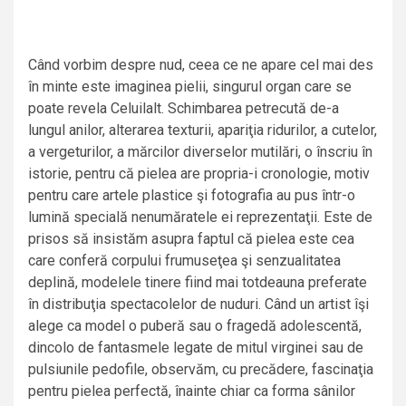
Când vorbim despre nud, ceea ce ne apare cel mai des
în minte este imaginea pielii, singurul organ care se
poate revela Celuilalt. Schimbarea petrecută de-a
lungul anilor, alterarea texturii, apariţia ridurilor, a cutelor,
a vergeturilor, a mărcilor diverselor mutilări, o înscriu în
istorie, pentru că pielea are propria-i cronologie, motiv
pentru care artele plastice şi fotografia au pus într-o
lumină specială nenumăratele ei reprezentaţii. Este de
prisos să insistăm asupra faptul că pielea este cea
care conferă corpului frumuseţea şi senzualitatea
deplină, modelele tinere fiind mai totdeauna preferate
în distribuţia spectacolelor de nuduri. Când un artist îşi
alege ca model o puberă sau o fragedă adolescentă,
dincolo de fantasmele legate de mitul virginei sau de
pulsiunile pedofile, observăm, cu precădere, fascinaţia
pentru pielea perfectă, înainte chiar ca forma sânilor