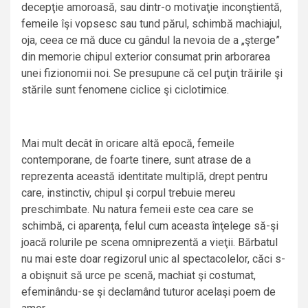
decepţie amoroasă, sau dintr-o motivaţie inconştientă,
femeile îşi vopsesc sau tund părul, schimbă machiajul,
oja, ceea ce mă duce cu gândul la nevoia de a „şterge”
din memorie chipul exterior consumat prin arborarea
unei fizionomii noi. Se presupune că cel puţin trăirile şi
stările sunt fenomene ciclice şi ciclotimice.
Mai mult decât în oricare altă epocă, femeile
contemporane, de foarte tinere, sunt atrase de a
reprezenta această identitate multiplă, drept pentru
care, instinctiv, chipul şi corpul trebuie mereu
preschimbate. Nu natura femeii este cea care se
schimbă, ci aparenţa, felul cum aceasta înţelege să-şi
joacă rolurile pe scena omniprezentă a vieţii. Bărbatul
nu mai este doar regizorul unic al spectacolelor, căci s-
a obişnuit să urce pe scenă, machiat şi costumat,
efeminându-se şi declamând tuturor acelaşi poem de