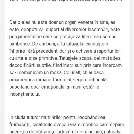
Dar pielea nu este doar un organ venerat în sine, ea
este, deopotrivă, suport al diverselor însemnări, este
pergamentul pe care se pot aşeza litere sau semne
simbolice. De ani buni, arta tatuajului cunoaşte o
înflorire fără precedent, dar şi o activare a raporturilor
cu artele zise primitive. Tatuajele scapă, cel mai ades,
decodificării subtile, fiind înscrisuri prin care încercăm
să-i comunicăm un mesaj Celuilalt, chiar dacă
ornamentica rămâne fără o înţelegere raţională,
suscitând doar emoţionalul şi manifestările
inconştientului.
În ciuda tuturor mutilărilor pentru redobândirea
frumuseţii, cicatricile evocă rana simbolică care separă
tinereţea de bătrâneţe, adevărul de minciună, naturalul