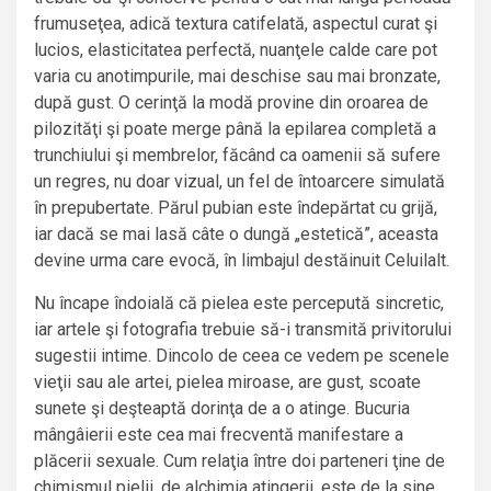
frumuseţea, adică textura catifelată, aspectul curat şi
lucios, elasticitatea perfectă, nuanţele calde care pot
varia cu anotimpurile, mai deschise sau mai bronzate,
după gust. O cerinţă la modă provine din oroarea de
pilozităţi şi poate merge până la epilarea completă a
trunchiului şi membrelor, făcând ca oamenii să sufere
un regres, nu doar vizual, un fel de întoarcere simulată
în prepubertate. Părul pubian este îndepărtat cu grijă,
iar dacă se mai lasă câte o dungă „estetică”, aceasta
devine urma care evocă, în limbajul destăinuit Celuilalt.
Nu încape îndoială că pielea este percepută sincretic,
iar artele şi fotografia trebuie să-i transmită privitorului
sugestii intime. Dincolo de ceea ce vedem pe scenele
vieţii sau ale artei, pielea miroase, are gust, scoate
sunete şi deşteaptă dorinţa de a o atinge. Bucuria
mângâierii este cea mai frecventă manifestare a
plăcerii sexuale. Cum relaţia între doi parteneri ţine de
chimismul pielii, de alchimia atingerii, este de la sine