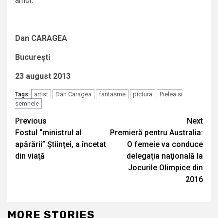
amor.
Dan CARAGEA
Bucureşti
23 august 2013
artist
Dan Caragea
fantasme
pictura
Pielea si
Tags:
semnele
Continue
Previous
Next
Fostul “ministrul al
Premieră pentru Australia:
Reading
apărării” Ştiinţei, a încetat
O femeie va conduce
din viaţă
delegaţia naţională la
Jocurile Olimpice din
2016
MORE STORIES