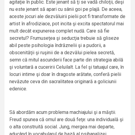
agitaţie în public. Este jenant să ţi se vadă chiloţii, deşi
nu este jenant să apari cu sânii goi pe plajă. De aceea,
aceste jocuri ale dezvăluirii pielii pot fi transformate de
artist în afrodiziace, pot incita şi excita spectatorul mai
mult decât expunerea complet nudă. Care să fie
secretul? Frumuseţea şi seducţia trebuie să gliseze
abil peste psihologia îndrăznelii şi a pudorii, a
obscenităţii şi ruşinii de a dezvălui pielea secretă,
semn că mitul ascunderii face parte din strategia abilă
şi voluntară a cuceririi Celuilalt. La fel şi tatuajul care, în
locuri intime şi doar în dragoste arătate, conferă pielii
nevăzute ceva din sacralitatea originară a goliciunii
edenice.
Să abordăm acum problema machiajului şi a măştii.
Freud spunea că omul are două feţe: una individuală şi
o alta construită social. Jung, mergea mai departe,
aducând în vocabularul de bază al psihanalizei,