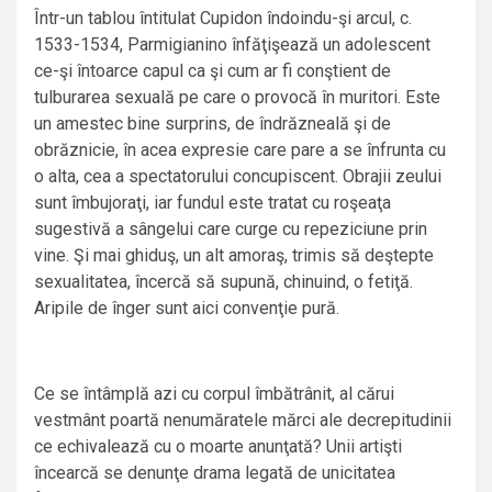
Într-un tablou întitulat Cupidon îndoindu-şi arcul, c.
1533-1534, Parmigianino înfăţişează un adolescent
ce-şi întoarce capul ca şi cum ar fi conştient de
tulburarea sexuală pe care o provocă în muritori. Este
un amestec bine surprins, de îndrăzneală şi de
obrăznicie, în acea expresie care pare a se înfrunta cu
o alta, cea a spectatorului concupiscent. Obrajii zeului
sunt îmbujoraţi, iar fundul este tratat cu roşeaţa
sugestivă a sângelui care curge cu repeziciune prin
vine. Şi mai ghiduş, un alt amoraş, trimis să deştepte
sexualitatea, încercă să supună, chinuind, o fetiţă.
Aripile de înger sunt aici convenţie pură.
Ce se întâmplă azi cu corpul îmbătrânit, al cărui
vestmânt poartă nenumăratele mărci ale decrepitudinii
ce echivalează cu o moarte anunţată? Unii artişti
încearcă se denunţe drama legată de unicitatea