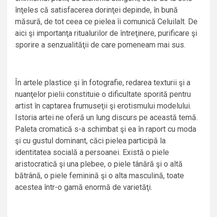
înţeles că satisfacerea dorinţei depinde, în bună
măsură, de tot ceea ce pielea îi comunică Celuilalt. De
aici şi importanţa ritualurilor de întreţinere, purificare şi
sporire a senzualităţii de care pomeneam mai sus.
În artele plastice şi în fotografie, redarea texturii şi a
nuanţelor pielii constituie o dificultate sporită pentru
artist în captarea frumuseţii şi erotismului modelului.
Istoria artei ne oferă un lung discurs pe această temă.
Paleta cromatică s-a schimbat şi ea în raport cu moda
şi cu gustul dominant, căci pielea participă la
identitatea socială a persoanei. Există o piele
aristocratică şi una plebee, o piele tânără şi o altă
bătrână, o piele feminină şi o alta masculină, toate
acestea într-o gamă enormă de varietăţi.