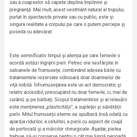
sau a coapselor să capete deplina împlinire şi
pregnanţă. Mai mult, acest vestmânt natural al trupului,
purtat în spectacole private sau cu public, este şi
singura realitate a corpului pe care o putem percepe şi
poseda cu adevărat.
Este semnificativ timpul şi atenţia pe care femeile o
acordă astăzi îngrijirii pieli. Petrec ore nesfârşite în
saloanele de frumuseţe, combinând adesea băile cu
tratamentele rezervate odinioară doar doamnelor de
viţă nobilă. Înfrumuseţarea este un act democratic şi
relativ accesibil, preocupând nu doar femeile, ci, mai de
curând, şi pe bărbaţi. Scopul tratamentelor şi al relaxării
este menţinerea „plasticităţii”, a supleţei şi sănătăţii
pielii. Mitul frumuseţii eterne se spulberă însă odată cu
apariţia ridurilor, a celulitei, a pielii cu aspect de coajă
de portocală şi a mărcilor chirurgicale. Aşadar, pielea
trebuie să-şi conserve pentru o cât mai lungă perioadă