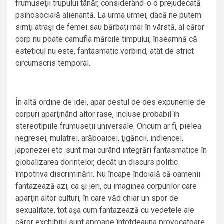
frumuseţii trupului tânăr, considerând-o o prejudecată
psihosocială alienantă. La urma urmei, dacă ne putem
simţi atraşi de femei sau bărbaţi mai în vârstă, al căror
corp nu poate camufla mărcile timpului, înseamnă că
esteticul nu este, fantasmatic vorbind, atât de strict
circumscris temporal.
În altă ordine de idei, apar destul de des expunerile de
corpuri aparţinând altor rase, incluse probabil în
stereotipiile frumuseţii universale. Oricum ar fi, pielea
negresei, mulatrei, arăboaicei, ţigăncii, indiencei,
japonezei etc. sunt mai curând integrări fantasmatice în
globalizarea dorinţelor, decât un discurs politic
împotriva discriminării. Nu încape îndoială că oamenii
fantazează azi, ca şi ieri, cu imaginea corpurilor care
aparţin altor culturi, în care văd chiar un spor de
sexualitate, tot aşa cum fantazează cu vedetele ale
căror exchibiţii sunt aproape întotdeauna provocatoare.