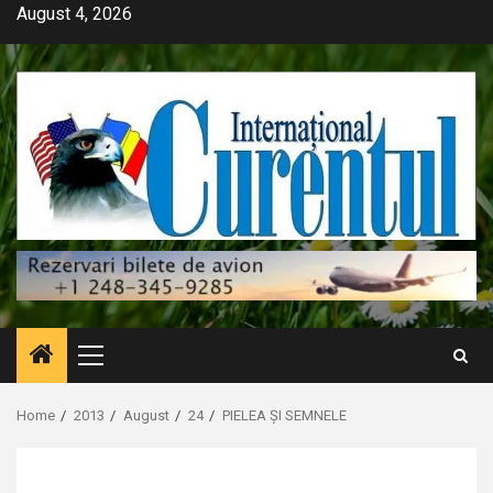
Skip
August 4, 2026
to
content
Primary
Menu
Home
2013
August
24
PIELEA ȘI SEMNELE