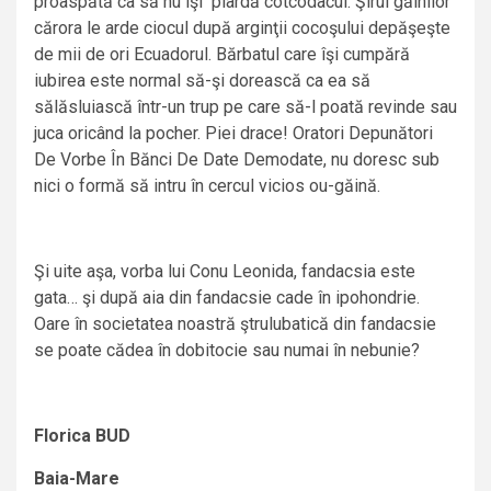
proaspătă ca să nu îşi piardă cotcodacul. Şirul găinilor
cărora le arde ciocul după arginţii cocoşului depăşeşte
de mii de ori Ecuadorul. Bărbatul care îşi cumpără
iubirea este normal să-şi dorească ca ea să
sălăsluiască într-un trup pe care să-l poată revinde sau
juca oricând la pocher. Piei drace! Oratori Depunători
De Vorbe În Bănci De Date Demodate, nu doresc sub
nici o formă să intru în cercul vicios ou-găină.
Şi uite aşa, vorba lui Conu Leonida, fandacsia este
gata… şi după aia din fandacsie cade în ipohondrie.
Oare în societatea noastră ştrulubatică din fandacsie
se poate cădea în dobitocie sau numai în nebunie?
Florica BUD
Baia-Mare