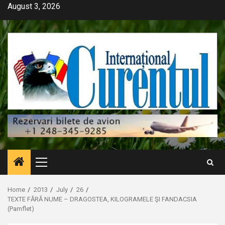
Skip
August 3, 2026
to
content
Primary
Menu
Home
2013
July
26
TEXTE FĂRĂ NUME – DRAGOSTEA, KILOGRAMELE ŞI FANDACSIA
(Pamflet)