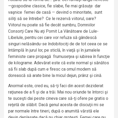
—gospodine clasice, fie slabe, fie mai grăsuţe dar
vaşnice femei de casă — devind o minoritate, sunt
siliţi să se întrebe? Ce le rezervă viitorul, oare?
Viitorul nu poate să fie decât sumbru, Domniilor
Consorţi Care Nu aţi Pornit La Vânătoare de Lule-
Libelule, pentru cei care vor refuza să gândescă
singuri nelăsându-se îndobitociţi de de tot ceea ce se
întămplă în jurul lor, pe sticlă, în viaţă şi în jurnalele
feministe care propagă frumuseţea şi iubirea în funcţie
de kilograme. Adevărat este că este normal şi sănătos
să fii slab după cum e firesc ca omul modern să
dorească să arate bine la micul dejun, prânz şi cină.
Anormal este, cred eu, să-ţi faci din acest deziderat
raţiunea de a fi şi de a trăi. Mai nou oriunde te întorci şi
te suceşti dai peste cineva care să-ţi ofere pe gratis o
reţetă de slăbit. Dacă genul acesta de discuţii mi se
par normale între tineri, după o anumită vărstă ele
devin deplasate dacă nu chiar groteşti. Femei care nu