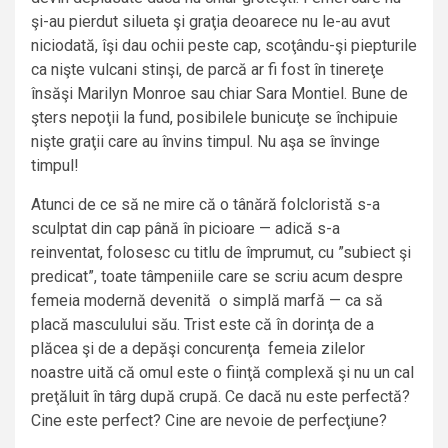
şi-au pierdut silueta şi graţia deoarece nu le-au avut
niciodată, îşi dau ochii peste cap, scoţându-şi piepturile
ca nişte vulcani stinşi, de parcă ar fi fost în tinereţe
însăşi Marilyn Monroe sau chiar Sara Montiel. Bune de
şters nepoţii la fund, posibilele bunicuţe se închipuie
nişte graţii care au învins timpul. Nu aşa se învinge
timpul!
Atunci de ce să ne mire că o tânără folcloristă s-a
sculptat din cap până în picioare — adică s-a
reinventat, folosesc cu titlu de împrumut, cu ”subiect şi
predicat”, toate tâmpeniile care se scriu acum despre
femeia modernă devenită o simplă marfă — ca să
placă masculului său. Trist este că în dorinţa de a
plăcea şi de a depăşi concurenţa femeia zilelor
noastre uită că omul este o fiinţă complexă şi nu un cal
preţăluit în târg după crupă. Ce dacă nu este perfectă?
Cine este perfect? Cine are nevoie de perfecţiune?