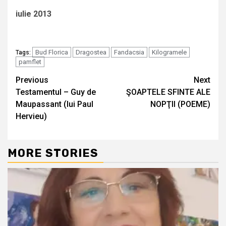
iulie 2013
Bud Florica
Dragostea
Fandacsia
Kilogramele
Tags:
pamflet
Continue
Previous
Next
Testamentul – Guy de
ŞOAPTELE SFINTE ALE
Reading
Maupassant (lui Paul
NOPŢII (POEME)
Hervieu)
MORE STORIES