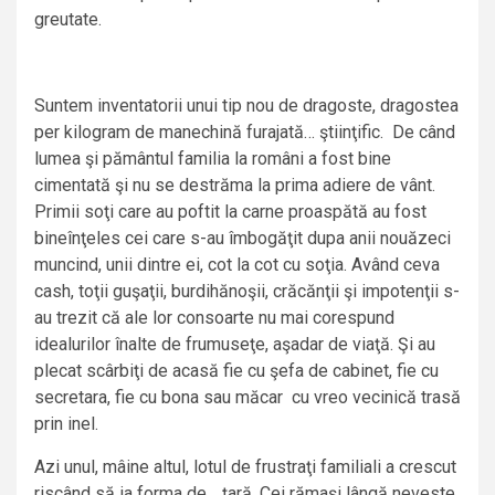
greutate.
Suntem inventatorii unui tip nou de dragoste, dragostea
per kilogram de manechină furajată… ştiinţific. De când
lumea şi pământul familia la români a fost bine
cimentată şi nu se destrăma la prima adiere de vânt.
Primii soţi care au poftit la carne proaspătă au fost
bineînţeles cei care s-au îmbogăţit dupa anii nouăzeci
muncind, unii dintre ei, cot la cot cu soţia. Având ceva
cash, toţii guşaţii, burdihănoşii, crăcănţii şi impotenţii s-
au trezit că ale lor consoarte nu mai corespund
idealurilor înalte de frumuseţe, aşadar de viaţă. Şi au
plecat scârbiţi de acasă fie cu şefa de cabinet, fie cu
secretara, fie cu bona sau măcar cu vreo vecinică trasă
prin inel.
Azi unul, mâine altul, lotul de frustraţi familiali a crescut
riscând să ia forma de… ţară. Cei rămaşi lângă neveste