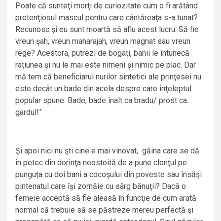
Poate că sunteţi morţi de curiozitate cum o fi arătând
pretenţiosul mascul pentru care cântăreaţa s-a tunat?
Recunosc şi eu sunt moartă să aflu acest lucru. Să fie
vreun şah, vreun maharajah, vreun magnat sau vreun
rege? Acestora, putrezi de bogaţi, banii le întunecă
raţiunea şi nu le mai este nimeni şi nimic pe plac. Dar
mă tem că beneficiarul nurilor sintetici ale prinţesei nu
este decât un bade din acela despre care înţeleptul
popular spune: Bade, bade înalt ca bradu/ prost ca…
gardul!”
Şi apoi nici nu şti cine e mai vinovat, găina care se dă
în petec din dorinţa neostoită de a pune clonţul pe
punguţa cu doi bani a cocoşului din poveste sau însăşi
pintenatul care îşi zornăie cu sârg bănuţii? Dacă o
femeie acceptă să fie aleasă în funcţie de cum arată
normal că trebuie să se păstreze mereu perfectă şi