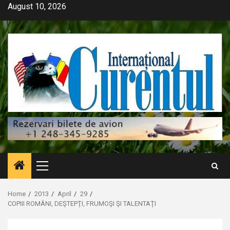
Skip
August 10, 2026
to
content
Primary
Menu
Home
2013
April
29
COPIII ROMÂNI, DEŞTEPŢI, FRUMOŞI ŞI TALENTAŢI