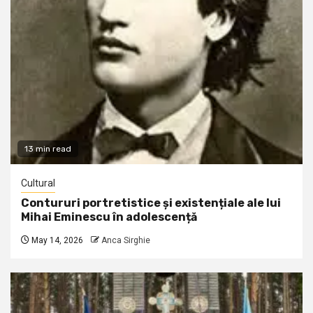
13 min read
Cultural
Contururi portretistice și existențiale ale lui
Mihai Eminescu în adolescență
May 14, 2026
Anca Sirghie