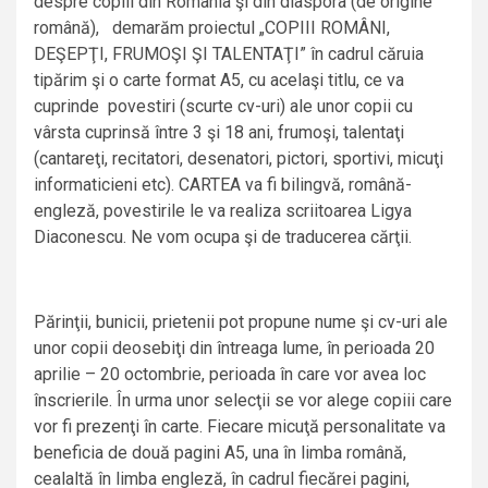
despre copiii din România şi din diaspora (de origine
română), demarăm proiectul „COPIII ROMÂNI,
DEŞEPŢI, FRUMOŞI ŞI TALENTAŢI” în cadrul căruia
tipărim şi o carte format A5, cu acelaşi titlu, ce va
cuprinde povestiri (scurte cv-uri) ale unor copii cu
vârsta cuprinsă între 3 şi 18 ani, frumoşi, talentaţi
(cantareţi, recitatori, desenatori, pictori, sportivi, micuţi
informaticieni etc). CARTEA va fi bilingvă, română-
engleză, povestirile le va realiza scriitoarea Ligya
Diaconescu. Ne vom ocupa şi de traducerea cărţii.
Părinţii, bunicii, prietenii pot propune nume şi cv-uri ale
unor copii deosebiţi din întreaga lume, în perioada 20
aprilie – 20 octombrie, perioada în care vor avea loc
înscrierile. În urma unor selecţii se vor alege copiii care
vor fi prezenţi în carte. Fiecare micuţă personalitate va
beneficia de două pagini A5, una în limba română,
cealaltă în limba engleză, în cadrul fiecărei pagini,