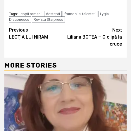
copii romani
destepti
frumosi si talentati
Lygia
Tags:
Diaconescu
Revista Starpress
Continue
Previous
Next
LECŢIA LUI NIRAM
Liliana BOTEA – O clipă la
Reading
cruce
MORE STORIES