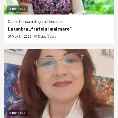
3 min read
Opinii
Romanii din jurul Romaniei
La umbra „fratelui mai mare”
May 14, 2026
Doina Dabija
5 min read