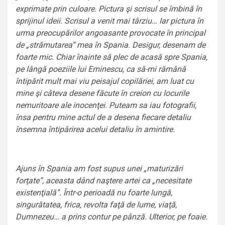
exprimate prin culoare. Pictura şi scrisul se îmbină în
sprijinul ideii. Scrisul a venit mai târziu… Iar pictura în
urma preocupărilor angoasante provocate în principal
de „strămutarea” mea în Spania. Desigur, desenam de
foarte mic. Chiar înainte să plec de acasă spre Spania,
pe lângă poeziile lui Eminescu, ca să-mi rămână
întipărit mult mai viu peisajul copilăriei, am luat cu
mine şi câteva desene făcute în creion cu locurile
nemuritoare ale inocenţei. Puteam sa iau fotografii,
însa pentru mine actul de a desena fiecare detaliu
însemna întipărirea acelui detaliu în amintire.
Ajuns în Spania am fost supus unei „maturizări
forţate”, aceasta dând naştere artei ca „necesitate
existenţială”. Într-o perioadă nu foarte lungă,
singurătatea, frica, revolta faţă de lume, viaţă,
Dumnezeu… a prins contur pe pânză. Ulterior, pe foaie.