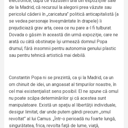
electronice, după ce văzusem una din expoziţiile sale
de la Madrid, că recursul la alegorii prea văzute sau
pericolul căderii în „caricatura” politică anticapitalistă (a
se vedea personaje înveşmântate în drapele) îi
prejudiciază grav arta, ceea ce nu pare a-l fi tulburat.
Dovada o găsim în această din urmă expoziţie, care ne
arată cu câtă obstinaţie îşi urmează domnul Popa
drumul, fără insomnii pentru autonomia genului plastic
sau pentru tehnică artistică mai debilă.
Constantin Popa ni se prezintă, ca şi la Madrid, ca un
om chinuit de idei, un angoasat al timpurilor noastre, în
cel mai existenţialist sens posibil. El ne spune că omul
nu poate scăpa determinărilor şi că acestea sunt
manipulatoare. Există un spaţiu al libertăţii individuale,
desigur limitat, dar unde putem gândi precum „omul
revoltat” al lui Camus. „Într-o perioadă nu foarte lungă,
singurătatea, frica, revolta faţă de lume, viaţă,