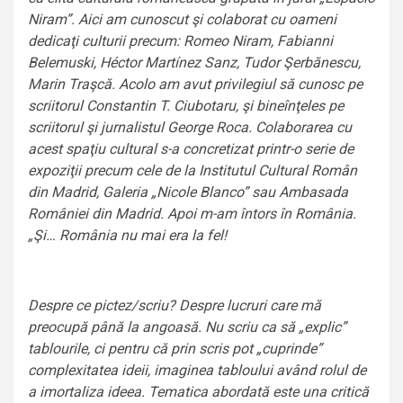
Niram”. Aici am cunoscut şi colaborat cu oameni
dedicaţi culturii precum: Romeo Niram, Fabianni
Belemuski, Héctor Martínez Sanz, Tudor Şerbănescu,
Marin Traşcă. Acolo am avut privilegiul să cunosc pe
scriitorul Constantin T. Ciubotaru, şi bineînţeles pe
scriitorul şi jurnalistul George Roca.
Colaborarea cu
acest spaţiu cultural s-a concretizat printr-o serie de
expoziţii precum cele de la Institutul Cultural Român
din Madrid, Galeria „Nicole Blanco” sau Ambasada
României din Madrid. Apoi m-am întors în România.
„Şi… România nu mai era la fel!
Despre ce pictez/scriu? Despre lucruri care mă
preocupă până la angoasă. Nu scriu ca să „explic”
tablourile, ci pentru că prin scris pot „cuprinde”
complexitatea ideii, imaginea tabloului având rolul de
a imortaliza ideea. Tematica abordată este una critică