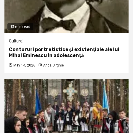
13 min read
Cultural
Contururi portretistice și existențiale ale lui
Mihai Eminescu în adolescență
May 14, 2026
Anca Sirghie