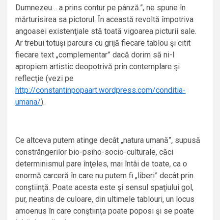
Dumnezeu… a prins contur pe pânză.”, ne spune în
mărturisirea sa pictorul. În această revoltă împotriva
angoasei existenţiale stă toată vigoarea picturii sale.
Ar trebui totuşi parcurs cu grijă fiecare tablou şi citit
fiecare text „complementar” dacă dorim să ni-l
apropiem artistic deopotrivă prin contemplare şi
reflecţie (vezi pe
http://constantinpopaart.wordpress.com/conditia-
umana/
).
Ce altceva putem atinge decât „natura umană”, supusă
constrângerilor bio-psiho-socio-culturale, căci
determinismul pare înţeles, mai întâi de toate, ca o
enormă carceră în care nu putem fi „liberi” decât prin
conştiinţă. Poate acesta este şi sensul spaţiului gol,
pur, neatins de culoare, din ultimele tablouri, un locus
amoenus în care conştiinţa poate poposi şi se poate