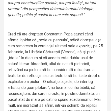
asupra construcţiilor sociale, asupra însăşi „naturii
umane” din perspectiva determinismului biologic,
genetic, psihic şi social la care este supusă.”
Cred că are dreptate Constantin Popa atunci când
afirmă lapidar că „scrie cu pensula”, adică doreşte, aşa
cum remarcam la vernisajul ultimei sale expoziţii, pe 25
februarie, la Librăria Cărtureşti (Verona), să-şi pună
„ideile” în discurs şi că acesta este dublu: unul de
natură literar-filosofică, altul de natură pictorică,
refuzând ca pictura să fie considerată o ilustrare a
textelor de reflecţii, sau ca textele să fie luate drept o
explicitare a picturii. O situaţie, aşadar, de interlog
artistic, de „completare”, nu tocmai confortabilă, să
recunoaştem, dar care nu este, în postmodernitate, un
păcat atât de mare pe cât ne spune academismul. Mai
mult, am îndrăznit să afirm, într-un schimb de replici