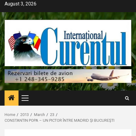
Skip
August 3, 2026
to
content
Primary
Menu
Home
2013
March
23
CONSTANTIN POPA – UN PICTOR ÎNTRE MADRID ŞI BUCUREŞTI