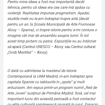
Pentru mine ideea a fost mai importantă decât
tehnica, pentru că ideea era cea care mă apăsa cu
violenţă. Realitatea impunea pragmatism. Aşadar,
studiile mele nu le-am îndreptat înspre artă (decât
pentru un an, la Şcoala Municipală de Arte Frumoase
Alcoy – Spania), ci înspre istorie pentru a-mi contura o
imagine cât mai de ansamblu asupra lumii. În tot
acest timp pictam cu patos. Expoziţiile nu au întârziat
să
apară (Centrul UNESCO – Alcoy sau Centrul cultural
„Ovidi Montllor” – Alcoy).
O dată cu admiterea la masterul de Istorie
Contemporană la UAM Madrid, m-am îndreptat spre
capitala Spaniei cu tablourile în „spate” şi mult
entuziasm. Am expus printr-un program numit „Red de
Arte Joven” susţinut de Primăria Madrid. Însă, cel mai
important lucru din această perioadă a fost contactul
cu elita culturală românească grupată în jurul „Espacio