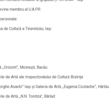
vine membru al U.A.P.R.
 personale:
de Cultură a Tineretului, Iaşi
tă ,,Orizont”, Moineşti, Bacău
iile de Artă ale Inspectoratului de Cultură Bistriţa
eorghe Asachi” Iaşi şi Galeria de Artă ,,Eugenia Costache”, Hârlău
ile de Artă ,,N.N. Tonitza”, Bârlad