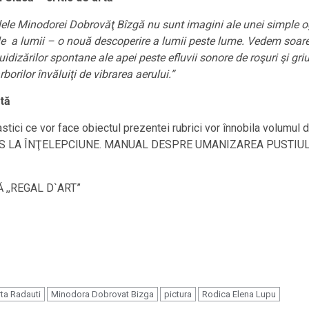
ele Minodorei Dobrovăţ Bîzgă nu sunt imagini ale unei simple ogli
e a lumii – o nouă descoperire a lumii peste lume. Vedem soarele
uidizărilor spontane ale apei peste efluvii sonore de roşuri şi griu
orilor învăluiţi de vibrarea aerului.”
rtă
plastici ce vor face obiectul prezentei rubrici vor înnobila vol
RECURS LA ÎNŢELEPCIUNE. MANUAL DESPRE UMANIZAREA PUSTIULUI”
Ă ,,REGAL D`ART”
rta Radauti
Minodora Dobrovat Bizga
pictura
Rodica Elena Lupu