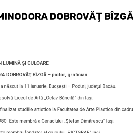
t: MINODORA DOBROVĂŢ BÎZG
N LUMINĂ ŞI CULOARE
 DOBROVĂŢ BÎZGĂ – pictor, grafician
a născut la 11 ianuarie, Bucşeşti – Poduri, judeţul Bacău.
olvă Liceul de Artă ,,Octav Băncilă” din Iaşi.
inalizat studiile artistice la Facultatea de Arte Plastice din cadrul
80 Este membră a Cenaclului ,,Ştefan Dimitrescu” Iaşi.
te membru fondator al grupului ,,PICTGRAF” Iaşi