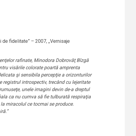
de fidelitate” – 2007, ,,Vernisaje
renţelor rafinate, Minodora Dobrovăţ Bîzgă
entru visările colorate poartă amprenta
elicata şi sensibila percepţie a orizonturilor
registrul introspectiv, trecând cu lejeritate
 frumuseţe, unele imagini devin de-a dreptul
sfiala ca nu cumva să fie tulburată respiraţia
e la miracolul ce tocmai se produce.
ră.”