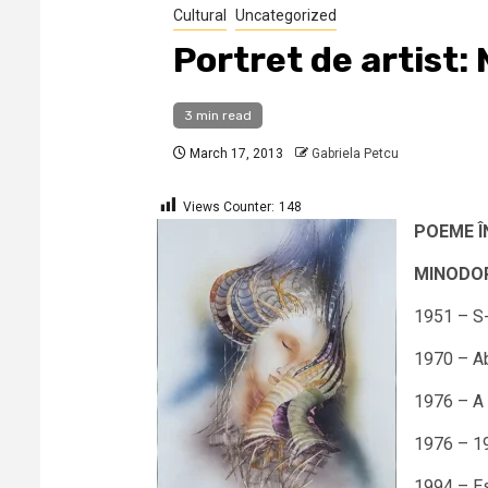
Cultural
Uncategorized
Portret de artis
3 min read
March 17, 2013
Gabriela Petcu
Views Counter:
148
POEME Î
MINODORA
1951 – S-
1970 – Abs
1976 – A f
1976 – 19
1994 – Es