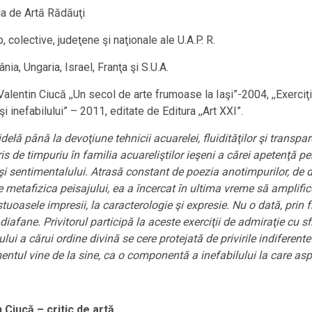
ria de Artă Rădăuţi
 colective, judeţene şi naţionale ale U.A.P. R.
a, Ungaria, Israel, Franţa şi S.U.A.
entin Ciucă ,,Un secol de arte frumoase la Iaşi”-2004, ,,Exerciţii 
 şi inefabilului” – 2011, editate de Editura ,,Art XXI”.
ă până la devoţiune tehnicii acuarelei, fluidităţilor şi transpa
ris de timpuriu în familia acuareliştilor ieşeni a cărei apetenţă p
i şi sentimentalului. Atrasă constant de poezia anotimpurilor, de d
e metafizica peisajului, ea a încercat în ultima vreme să amplifice 
stuoasele impresii, la caracterologie şi expresie. Nu o dată, prin
i diafane. Privitorul participă la aceste exerciţii de admiraţie cu 
ui a cărui ordine divină se cere protejată de privirile indiferent
ntul vine de la sine, ca o componentă a inefabilului la care aspi
 Ciucă – critic de artă