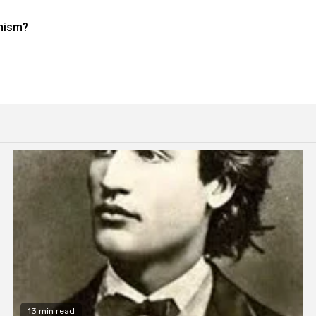
unism?
13 min read