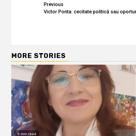
Continue
Previous
Victor Ponta: cecitate politică sau oport
Reading
MORE STORIES
5 min read