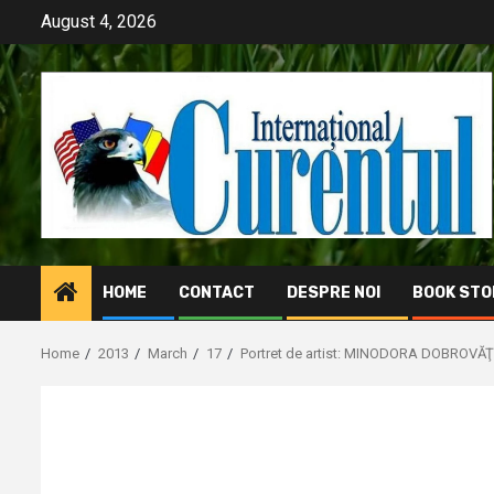
Skip
August 4, 2026
to
content
HOME
CONTACT
DESPRE NOI
BOOK STO
Home
2013
March
17
Portret de artist: MINODORA DOBROVĂ