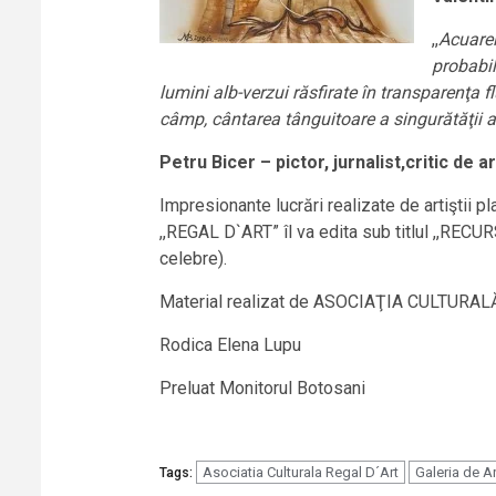
,,
Acuarel
probabil
lumini alb-verzui răsfirate în transparenţa fl
câmp, cântarea tânguitoare a singurătăţii arb
Petru Bicer – pictor, jurnalist,critic de a
Impresionante lucrări realizate de artiştii 
,,REGAL D`ART” îl va edita sub titlul ,,
celebre).
Material realizat de ASOCIAŢIA CULTURAL
Rodica Elena Lupu
Preluat Monitorul Botosani
Asociatia Culturala Regal D´Art
Galeria de A
Tags: