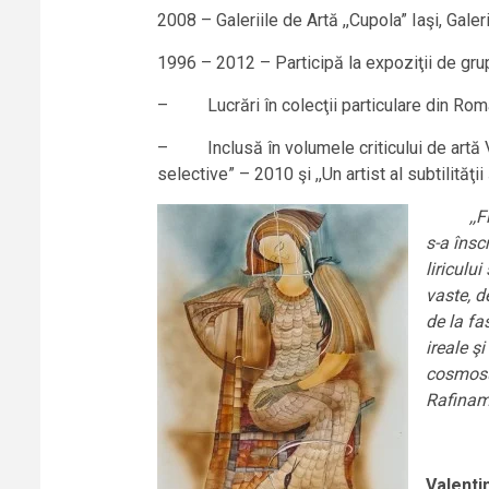
2008 – Galeriile de Artă ,,Cupola” Iaşi, Gale
1996 – 2012 – Participă la expoziţii de grup,
– Lucrări în colecţii particulare din Români
– Inclusă în volumele criticului de artă Val
selective” – 2010 şi ,,Un artist al subtilităţii
,,Fidel
s-a însc
liriculu
vaste, d
de la fa
ireale ş
cosmosul
Rafiname
Valentin