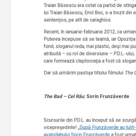
Traian Băsescu era cotat ca partid de stînga
lui Traian Băsescu, Emil Boc, s-a trezit din e
sentenţios, pe atît de caraghios.
Recent, în ianuarie-februarie 2012, ca urmare 
Puterea începuse să se teamă, iar Opoziţia er
fond, sloganul reda, mai plastic, deşi mai pu
atribuită – cu rol de diversiune – P.D.L.-ului
care formează cleptocraţia a fost că sloga
Dar să urmărim pastişa titlului filmului
The G
The Bad –
Cel Rău
: Sorin Frunzăverde
Scursurile din P.D.L. au început să se scurgă 
vicepreşedinte! „
După Frunzăverde au tulit-o
ayatollahului Sorin Frunzăverde
a fost urmat