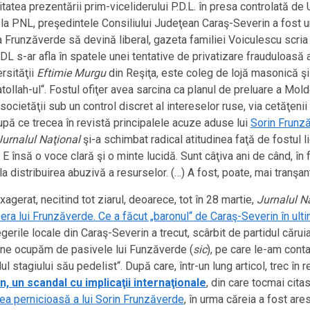
atea prezentării prim-viceliderului P.D.L. în presa controlată de U.
a PNL, preşedintele Consiliului Judeţean Caraş-Severin a fost una
 ca Frunzăverde să devină liberal, gazeta familiei Voiculescu scr
 s-ar afla în spatele unei tentative de privatizare frauduloasă a
ersităţii
Eftimie Murgu
din Reşiţa, este coleg de lojă masonică şi
ollah-ul“. Fostul ofiţer avea sarcina ca planul de preluare a Mol
ocietăţii sub un control discret al intereselor ruse, via cetăţenii 
după ce trecea în revistă principalele acuze aduse lui
Sorin Frunz
Jurnalul Naţional
şi-a schimbat radical atitudinea faţă de fostul li
 însă o voce clară şi o minte lucidă. Sunt câţiva ani de când, în for
a distribuirea abuzivă a resurselor. (…) A fost, poate, mai tranşant 
xagerat, necitind tot ziarul, deoarece, tot în 28 martie,
Jurnalul N
pera lui Frunzăverde. Ce a făcut „baronul“ de Caraş-Severin în ulti
gerile locale din Caraş-Severin a trecut, scârbit de partidul căruia 
i, ne ocupăm de pasivele lui Funzăverde (
sic
), pe care le-am contab
lul stagiului său pedelist“. După care, într-un lung articol, trec în 
, un scandal cu implicaţii internaţionale
, din care tocmai cit
tea pernicioasă a lui Sorin Frunzăverde
, în urma căreia a fost ares