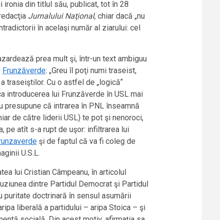
ronia din titlul său, publicat, tot în 28
 redacţia
Jurnalului Naţional
, chiar dacă „nu
adictorii în acelaşi număr al ziarului: cel
hazardează prea mult şi, într-un text ambiguu
e
Frunzăverde
: „Greu îl poţi numi traseist,
 traseiştilor. Cu o astfel de „logică“
 ca introducerea lui Frunzăverde în USL mai
 nu presupune că intrarea în PNL înseamnă
r de către liderii USL) te pot şi nenoroci,
 pe atît s-a rupt de uşor: infiltrarea lui
Frunzaverde
şi de faptul că va fi coleg de
ginii U.S.L.
ea lui Cristian Câmpeanu, în articolul
uziunea dintre Partidul Democrat şi Partidul
u puritate doctrinară în sensul asumării
ripa liberală a partidului – aripa Stoica – şi
entă socială. Din acest motiv, afirmaţia sa