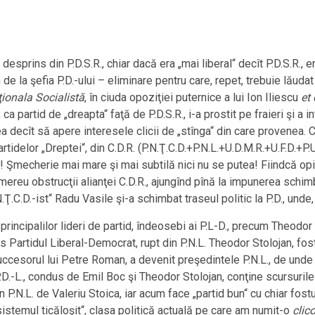
prins din P.D.S.R., chiar dacă era „mai liberal“ decît P.D.S.R., e
e la şefia P.D.-ului – eliminare pentru care, repet, trebuie lăud
ţionala Socialistă
, în ciuda opoziţiei puternice a lui Ion Iliescu
et
 ca partid de „dreapta“ faţă de P.D.S.R., i-a prostit pe fraieri şi a i
făcea decît să apere interesele clicii de „stînga“ din care provenea. 
idelor „Dreptei“, din C.D.R. (P.N.Ţ.C.D.+P.N.L.+U.D.M.R.+U.F.D.+P.U.
e! Şmecherie mai mare şi mai subtilă nici nu se putea! Fiindcă op
mereu obstrucţii alianţei C.D.R., ajungînd pînă la impunerea schim
.Ţ.C.D.-ist“ Radu Vasile şi-a schimbat traseul politic la P.D., unde
incipalilor lideri de partid, îndeosebi ai P.L-D., precum Theodor 
Partidul Liberal-Democrat, rupt din P.N.L. Theodor Stolojan, fost F
uccesorul lui Petre Roman, a devenit preşedintele P.N.L., de unde 
-L., condus de Emil Boc şi Theodor Stolojan, conţine scursurile p
 P.N.L. de Valeriu Stoica, iar acum face „partid bun“ cu chiar fos
sistemul ticăloşit“, clasa politică actuală pe care am numit-o
clic