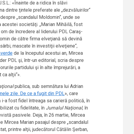
S.L.: «Înainte de a ridica în slăvi
 dintre ţintele preferate ale „dezvăluirilor“
ia despre „scandalul Moldomin“, unde se
 acestei societăţi. „Marian Mihăilă, fost
 om de încredere al liderului PDL Caraş-
domin de către firma elveţiană să devină
sârbi, mascate în investiţii elveţiene“,
ăverde
de la începutul acestui an, Mircea
der PDL şi, într-un editorial, scria despre
urile partidului şi în alte împrejurări, a
ca alţii“».
aţional
publica, sub semnătura lui Adrian
mele zile. De ce a fugit din PDL
», care
i-a fost fidel întreaga sa carieră politică, în
ilizat cu fidelitate, în
Jurnalul Naţional
, în
revistă pasivele. Deja, în 26 martie, Mircea
ase Mircea Marian pasajul despre „scandalul
tat, printre alţii, judecătorul Cătălin Şerban,