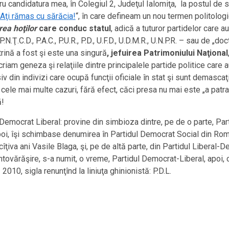
u candidatura mea, în Colegiul 2, Judeţul Ialomiţa, la postul de s
 Aţi rămas cu sărăcia!
“, în care defineam un nou termen politologi
rea hoţilor
care conduc statul
, adică a tuturor partidelor care 
P.N.Ţ.C.D., P.A.C., P.U.R., P.D., U.F.D., U.D.M.R., U.N.P.R. – sau de „d
rină a fost şi este una singură
, jefuirea Patrimoniului Naţional
scriam geneza şi relaţiile dintre principalele partide politice ca
v din indivizi care ocupă funcţii oficiale în stat şi sunt demascaţ
în cele mai multe cazuri, fără efect, căci presa nu mai este „a patra
ă!
 Democrat Liberal: provine din simbioza dintre, pe de o parte, Par
 apoi, îşi schimbase denumirea în Partidul Democrat Social din Româ
cîţiva ani Vasile Blaga, şi, pe de altă parte, din Partidul Liberal-
întovărăşire, s-a numit, o vreme, Partidul Democrat-Liberal, apoi,
 2010, sigla renunţînd la liniuţa ghinionistă: P.D.L.