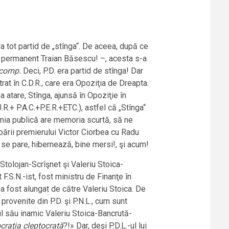
ra tot partid de „stînga“. De aceea, după ce
at permanent Traian Băsescu! –, acesta s-a
 comp.
Deci, P.D. era partid de stînga! Dar
ntrat în C.D.R., care era Opoziţia de Dreapta.
Ca atare, Stînga, ajunsă în Opoziţie în
R.+ P.A.C.+P.E.R.+ETC.), astfel că „Stînga“
inia publică are memoria scurtă, să ne
bării premierului Victor Ciorbea cu Radu
, se pare, hibernează, bine mersi!, şi acum!
Stolojan-Scrîşnet şi Valeriu Stoica-
.S.N.-ist, fost ministru de Finanţe în
a fost alungat de către Valeriu Stoica. De
rovenite din P.D. şi P.N.L., cum sunt
tul său inamic Valeriu Stoica-Bancrută-
ocraţia cleptocrată
?!» Dar, deşi P.D.L.-ul lui