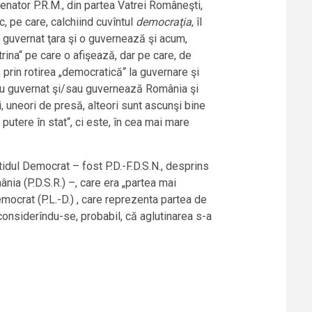
enator P.R.M., din partea Vatrei Româneşti,
c, pe care, calchiind cuvîntul
democraţia
, îl
au guvernat ţara şi o guvernează şi acum,
octrina“ pe care o afişează, dar pe care, de
, prin rotirea „democratică“ la guvernare şi
re au guvernat şi/sau guvernează România şi
i, uneori de presă, alteori sunt ascunşi bine
 putere în stat“, ci este, în cea mai mare
tidul Democrat – fost P.D.-F.D.S.N., desprins
nia (P.D.S.R.) –, care era „partea mai
Democrat (P.L.-D.) , care reprezenta partea de
 considerîndu-se, probabil, că aglutinarea s-a