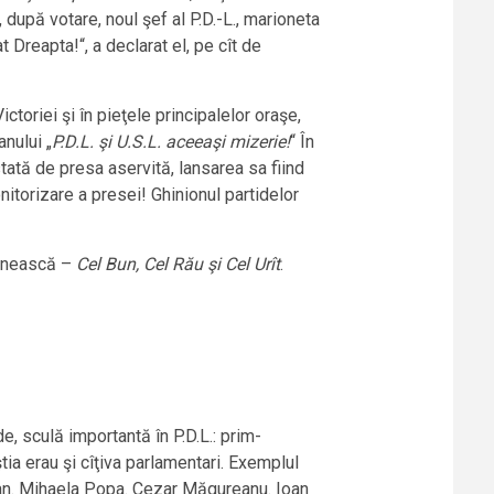
după votare, noul şef al P.D.-L., marioneta
t Dreapta!“, a declarat el, pe cît de
ctoriei şi în pieţele principalelor oraşe,
anului „
P.D.L. şi U.S.L. aceeaşi mizerie!
“ În
stată de presa aservită, lansarea sa fiind
onitorizare a presei! Ghinionul partidelor
mânească –
Cel Bun, Cel Rău şi Cel Urît
.
e, sculă importantă în P.D.L.: prim-
ştia erau şi cîţiva parlamentari. Exemplul
Păran. Mihaela Popa. Cezar Măgureanu. Ioan