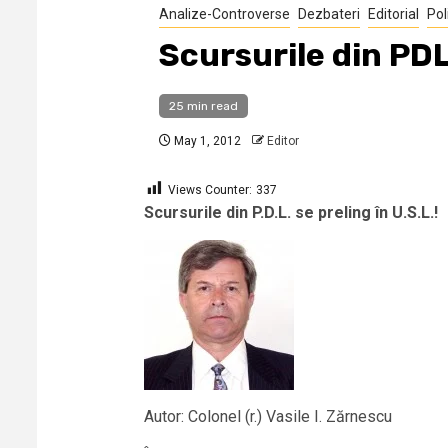
Analize-Controverse
Dezbateri
Editorial
Pol
Scursurile din PDL
25 min read
May 1, 2012
Editor
Views Counter:
337
Scursurile din P.D.L. se preling în U.S.L.!
Autor: Colonel (r.) Vasile I. Zărnescu