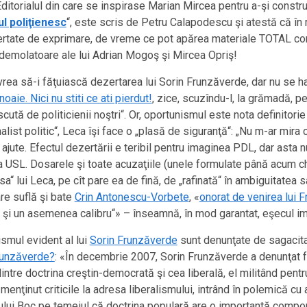
itorialul din care se inspirase Marian Mircea pentru a-şi construi i
l poliţienesc
“, este scris de Petru Calapodescu şi atestă că în
ibertate de exprimare, de vreme ce pot apărea materiale TOTAL contr
 demolatoare ale lui Adrian Mogoş şi Mircea Opriş!
r vrea să-i făţuiască dezertarea lui Sorin Frunzăverde, dar nu se 
aie. Nici nu stiti ce ati pierdut!
, zice, scuzîndu-l, la grămadă, p
tă de politicienii noştri“. Or, oportunismul este nota definitorie a
alist politic“, Leca îşi face o „plasă de siguranţă“: „Nu m-ar mira
ute. Efectul dezertării e teribil pentru imaginea PDL, dar asta
USL. Dosarele şi toate acuzaţiile (unele formulate până acum chia
a“ lui Leca, pe cît pare ea de fină, de „rafinată“ în ambiguitatea sa,
are suflă şi bate
Crin Antonescu-Vorbete
, «
onorat de venirea lui 
 şi un asemenea calibru“» – înseamnă, în mod garantat, eşecul ima
ismul evident al lui
Sorin Frunzăverde
sunt denunţate de sagacitat
Frunzăverde?
: «În decembrie 2007, Sorin Frunzăverde a denunţat f
ntre doctrina creştin-democrată şi cea liberală, el militând pentr
menţinut criticile la adresa liberalismului, intrând în polemică cu a
nului Boc pe temeiul că doctrina populară are o importantă compon