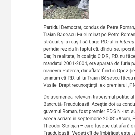
Partidul Democrat, condus de Petre Roman, des
Traian Băsescu l-a eliminat pe Petre Roman d
străduit şi a reuşit să bage P.D.-ul în
Interna
perfidia rezida în faptul că, dîndu-se, ipocrit,
Dar, în realitate, în coaliţia C.D.R., P.D. nu 
mandatul 2001-2004, era apărată de furia part
manevra Puterea, dar aflată fiind în Opoziţi
amintim că P.D.-ul lui Traian Băsescu făcea 
Vasile. Drept recunoştinţă, ex-premierul „P.N
De asemenea, relevam traseismul politic al pr
Bancrută-Frauduloasă. Aceştia doi au condus 
guvernul Roman, fost premier F.D.S.N.-ist, s
aceea scriam în septembrie 2008: «Acum, P.D.
Theodor Stolojan – care fusese dat afară din
Frauduloasă! Vedeţi cît de îmbîrligat este „