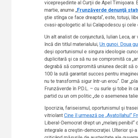
vicepreşedinte al Curţii de Apel Timişoara. Ed
martie, anume „
Frunzăverde denunţă statu
ştie stînga ce face dreapta“, este, totuşi, l
cvasi-apologetic al lui Calapodescu şi cele
Un alt analist de conjunctură, Iulian Leca, a
încă din titlul materialului,
Un gunoi. Doua guno
deşi oportunismul e singura ideologie cunoscu
duplicitară şi ca să nu se compromită ca „an
degrabă să compromită uniunea decât să o aj
100 la sută garantat succes pentru imaginea 
nu te transformă sigur într-un erou“. Dar „plas
Frunzăverde în P.D.L. – cu surle şi tobe în c
partid cu un om politic „de o asemenea talie
Ipocrizia, fariseismul, oportunismul şi trase
vitriolant
Cine îl urmează pe „Ayatollahul‘‘ 
Liberal-Democrat drept un „melanj penibil“ di
integrale a creştin-democraţiei. Ulterior şi-a 
criticând măsurile de austeritate ale guver