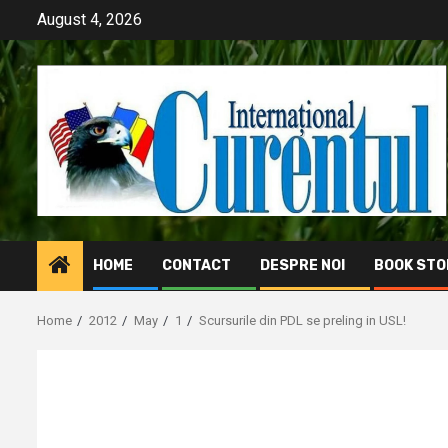
Skip
August 4, 2026
to
content
HOME
CONTACT
DESPRE NOI
BOOK STO
Home
2012
May
1
Scursurile din PDL se preling in USL!