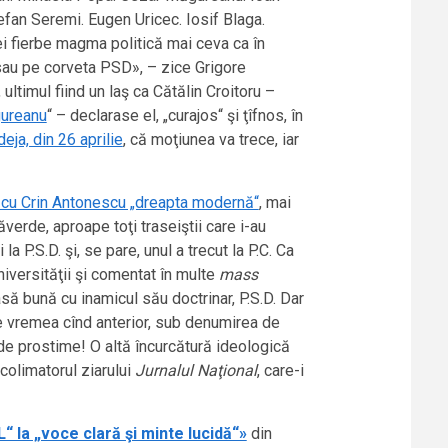
fan Seremi. Eugen Uricec. Iosif Blaga.
ei fierbe magma politică mai ceva ca în
L sau pe corveta PSD», – zice Grigore
, ultimul fiind un laş ca Cătălin Croitoru –
gureanu
“ – declarase el, „curajos“ şi ţîfnos, în
deja, din 26 aprilie
, că moţiunea va trece, iar
 cu Crin Antonescu „dreapta modernă“
, mai
verde, aproape toţi traseiştii care i-au
la P.S.D. şi, se pare, unul a trecut la P.C. Ca
niversităţii şi comentat în multe
mass
 casă bună cu inamicul său doctrinar, P.S.D. Dar
i, pe vremea cînd anterior, sub denumirea de
ă de prostime! O altă încurcătură ideologică
 colimatorul ziarului
Jurnalul Naţional
, care-i
“ la „voce clară şi minte lucidă“»
din