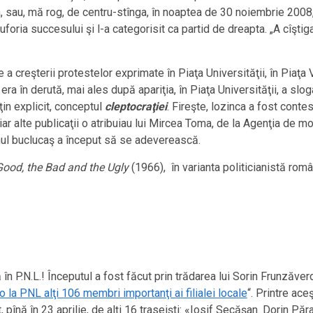
, sau, mă rog, de centru-stînga, în noaptea de 30 noiembrie 2008, 
uforia succesului şi l-a categorisit ca partid de dreapta. „A cîştiga
a creşterii protestelor exprimate în Piaţa Universităţii, în Piaţa Vi
a în derută, mai ales după apariţia, în Piaţa Universităţii, a slog
ţin explicit, conceptul
cleptocraţiei
. Fireşte, lozinca a fost conte
, iar alte publicaţii o atribuiau lui Mircea Toma, de la Agenţia de m
nul buclucaş a început să se adeverească.
ood, the Bad and the Ugly
(1966), în varianta politicianistă ro
în P.N.L.! Începutul a fost făcut prin trădarea lui Sorin Frunzăverd
 la PNL alţi 106 membri importanţi ai filialei locale
“. Printre ace
, pînă în 23 aprilie, de alţi 16 traseişti: «Iosif Secăşan. Dorin 