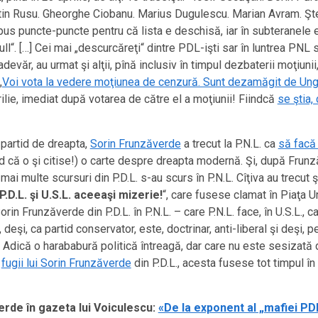
tin Rusu. Gheorghe Ciobanu. Marius Dugulescu. Marian Avram. Şte
us puncte-puncte pentru că lista e deschisă, iar în subteranele 
ull“. […] Cei mai „descurcăreţi“ dintre PDL-işti sar în luntrea PN
-adevăr, au urmat şi alţii, pînă inclusiv în timpul dezbaterii moţiunii
„
Voi vota la vedere moţiunea de cenzură. Sunt dezamăgit de Un
aprilie, imediat după votarea de către el a moţiunii! Fiindcă
se ştia, 
 partid de dreapta,
Sorin Frunzăverde
a trecut la P.N.L. ca
să facă
ed că o şi citise!) o carte despre dreapta modernă. Şi, după Frunză
ai multe scursuri din P.D.L. s-au scurs în P.N.L. Cîţiva au trecut şi 
P.D.L. şi U.S.L. aceeaşi mizerie!
“, care fusese clamat în Piaţa U
 Sorin Frunzăverde din P.D.L. în P.N.L. – care P.N.L. face, în U.S.L.,
.C., deşi, ca partid conservator, este, doctrinar, anti-liberal şi deş
.D.! Adică o harababură politică întreagă, dar care nu este sesizat
a
fugii lui Sorin Frunzăverde
din P.D.L., acesta fusese tot timpul în
rde în gazeta lui Voiculescu:
«De la exponent al „mafiei PDL