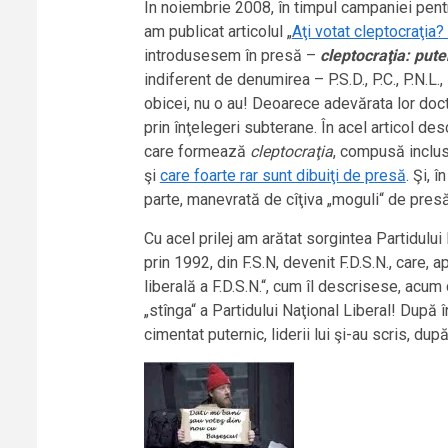
În noiembrie 2008, în timpul campaniei pentr
am publicat articolul „
Aţi votat cleptocraţia?
introdusesem în presă –
cleptocraţia: pute
indiferent de denumirea – P.S.D., P.C., P.N.L., 
obicei, nu o au! Deoarece adevărata lor doct
prin înţelegeri subterane. În acel articol de
care formează
cleptocraţia
, compusă inclusi
şi
care foarte rar sunt dibuiţi de presă
. Şi, 
parte, manevrată de cîţiva „moguli“ de pres
Cu acel prilej am arătat sorgintea Partidului
prin 1992, din F.S.N, devenit F.D.S.N., care,
liberală a F.D.S.N.“, cum îl descrisese, acum 
„stînga“ a Partidului Naţional Liberal! După 
cimentat puternic, liderii lui şi-au scris, după