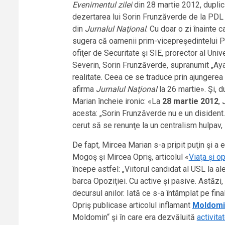
Evenimentul zilei
din 28 martie 2012, duplicit
dezertarea lui Sorin Frunzăverde de la PDL l
din
Jurnalul Naţional
. Cu doar o zi înainte
sugera că oamenii prim-vicepreşedintelui PDL
ofiţer de Securitate şi SIE, prorector al Univ
Severin, Sorin Frunzăverde, supranumit „Ayat
realitate. Ceea ce se traduce prin ajungerea s
afirma
Jurnalul Naţional
la 26 martie». Şi, 
Marian încheie ironic: «La
28 martie 2012
,
acesta: „Sorin Frunzăverde nu e un disident. E
cerut să se renunţe la un centralism hulpav, l
De fapt, Mircea Marian s-a pripit puţin şi a e
Mogoş şi Mircea Opriş, articolul «
Viaţa şi o
începe astfel: „Viitorul candidat al USL la ale
barca Opoziţiei. Cu active şi pasive. Astăz
decursul anilor. Iată ce s-a întâmplat pe fina
Opriş publicase articolul inflamant
Moldomin
Moldomin“ şi în care era dezvăluită
activita