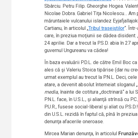
Sbârciu. Petru Filip. Gheorghe Hogea. Valen
Nicolae Dobra. Gabriel Tiţa Nicolescu… Am p
măruntaiele vulcanului islandez Eyjafjallajok
Cartianu, în articolul „
Tribul traseiştilor
“. Într
care, în preziua moţiunii se dădea disident: 
24 aprilie. Dar a trecut la P.S.D. abia în 27 
guvernul Ungureanu va cădea!
În baza evaluării P.D.L. de către Emil Boc ca
ales că şi Valeriu Stoica tipărise (dar nu cr
urmat exemplul au trecut la P.N.L. Deci, cele m
atare, a devenit absolut întemeiat sloganul „
media
, înainte de cotitura „doctrinară“ a lui
P.N.L. face, în U.S.L., şi alianţă strînsă cu P
P.U.R., fusese social-liberal şi aliat cu P.S
din U.S.L. rezidă în faptul că, pînă în preziu
denunţa afacerile oneroase.
Mircea Marian denunţa, în articolul
Frunzăve