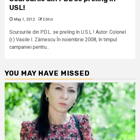
USL!
May 1, 2012
Editor
Scursurile din P.D.L. se preling în U.S.L.! Autor: Colonel
(r.) Vasile I. Zărnescu În noiembrie 2008, în timpul
campaniei pentru...
YOU MAY HAVE MISSED