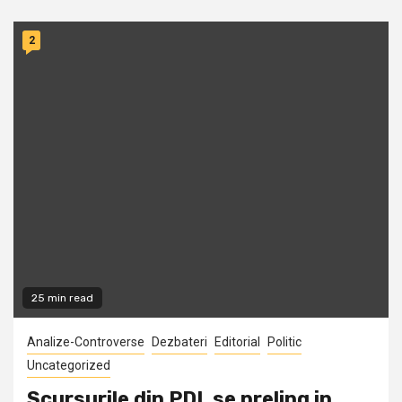
2
25 min read
Analize-Controverse
Dezbateri
Editorial
Politic
Uncategorized
Scursurile din PDL se preling in