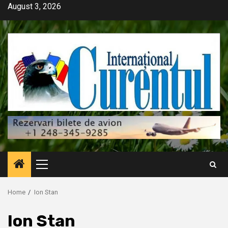
Skip
August 3, 2026
to
content
Primary
Menu
Home
Ion Stan
Ion Stan