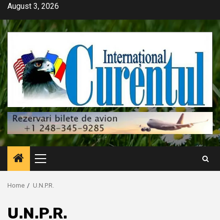
Skip
August 3, 2026
to
content
Primary
Menu
Home
U.N.P.R.
U.N.P.R.