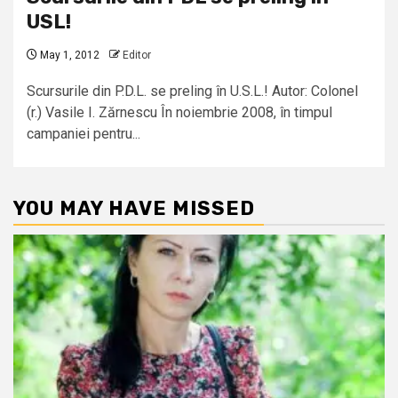
USL!
May 1, 2012
Editor
Scursurile din P.D.L. se preling în U.S.L.! Autor: Colonel
(r.) Vasile I. Zărnescu În noiembrie 2008, în timpul
campaniei pentru...
YOU MAY HAVE MISSED