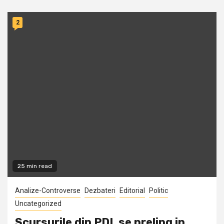
2
25 min read
Analize-Controverse
Dezbateri
Editorial
Politic
Uncategorized
Scursurile din PDL se preling in