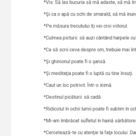
*Vis: Să las bucuria să mă adaste, să mă î
*Şi ca o apă cu ochi de smarald, să mă inu
*Pe măsura trecutului îţi vei croi viitorul.
*Culmea picturii: să auzi cântând harpele cul
*Ca să scrii ceva despre om, trebuie mai înt
*Şi ghinionul poate fi o şansă.
*Şi meditaţia poate fi o luptă cu tine însuţi.
*Caut un loc potrivit. Într-o inimă.
*Destinul picăturii: să cadă.
*Ridicolul în ochii lumii poate fi sublim în o
*Mi-am îmbrăcat sufletul în haină sărbător
*Cercetează-te cu atenţie la faţa locului. Da