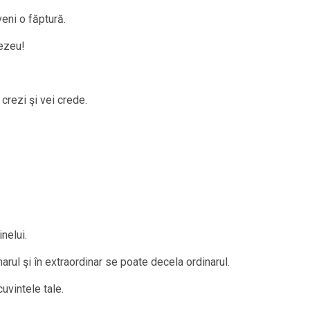
eni o făptură.
ezeu!
.
crezi şi vei crede.
nelui.
arul şi în extraordinar se poate decela ordinarul.
cuvintele tale.