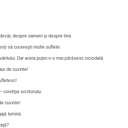
adevăr, despre oameni şi despre tine.
 poţi să cucereşti multe suflete.
ântului. Dar aceia puţini n-o mai părăsesc niciodată.
aur de cuvinte!
ufletesc!
 condiţia scriitorului.
de cuvinte!
ajă lumină.
iaţă?