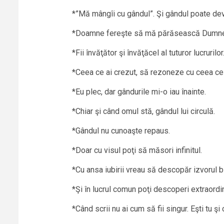
*”Mă mângîi cu gândul”. Şi gândul poate dev
*Doamne fereşte să mă părăsească Dumn
*Fii învăţător şi învăţăcel al tuturor lucrurilor
*Ceea ce ai crezut, să rezoneze cu ceea ce 
*Eu plec, dar gândurile mi-o iau înainte.
*Chiar şi când omul stă, gândul lui circulă.
*Gândul nu cunoaşte repaus.
*Doar cu visul poţi să măsori infinitul.
*Cu ansa iubirii vreau să descopăr izvorul bi
*Şi în lucrul comun poţi descoperi extraordin
*Când scrii nu ai cum să fii singur. Eşti tu şi 