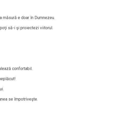
ta măsură e doar în Dumnezeu.
oţi să-i şi proiectezi viitorul.
lează confortabil.
neplăcut!
ui.
unea se împotriveşte.