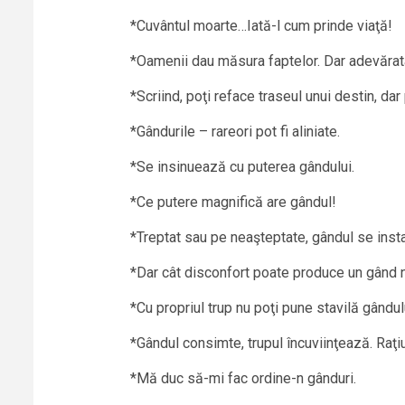
*Cuvântul moarte…Iată-l cum prinde viaţă!
*Oamenii dau măsura faptelor. Dar adevăra
*Scriind, poţi reface traseul unui destin, dar p
*Gândurile – rareori pot fi aliniate.
*Se insinuează cu puterea gândului.
*Ce putere magnifică are gândul!
*Treptat sau pe neaşteptate, gândul se insta
*Dar cât disconfort poate produce un gând 
*Cu propriul trup nu poţi pune stavilă gândul
*Gândul consimte, trupul încuviinţează. Raţi
*Mă duc să-mi fac ordine-n gânduri.