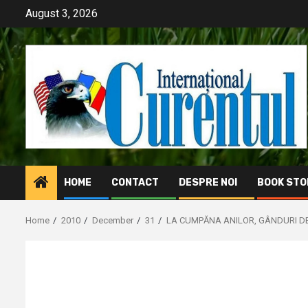
Skip
August 3, 2026
to
content
HOME
CONTACT
DESPRE NOI
BOOK STO
Home
2010
December
31
LA CUMPĂNA ANILOR, GÂNDURI DE