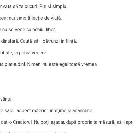
învăţa să te bucuri. Pur şi simplu.
 cea mai simplă lecţie de viaţă.
e nu se vede cu ochiul liber.
inafară. Caută să-i pătrunzi în fiinţă.
deobşte, la prima vedere.
a platitudini. Nimeni nu este egal toată vremea.
uvântul.
le sale: aspect exterior, înălţime şi adâncime.
dat-o Creatorul. Nu poţi, aşadar, după propria ta măsură, să-i aprec