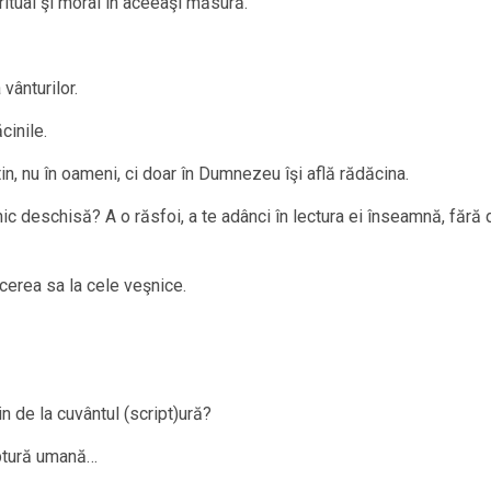
ritual şi moral în aceeaşi măsură.
vânturilor.
cinile.
n, nu în oameni, ci doar în Dumnezeu îşi află rădăcina.
c deschisă? A o răsfoi, a te adânci în lectura ei înseamnă, fără d
ecerea sa la cele veşnice.
in de la cuvântul (script)ură?
iptură umană…