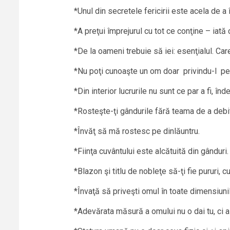
*Unul din secretele fericirii este acela de a 
*A preţui împrejurul cu tot ce conţine – iată
*De la oameni trebuie să iei: esenţialul. Car
*Nu poţi cunoaşte un om doar privindu-l pe d
*Din interior lucrurile nu sunt ce par a fi, în
*Rosteşte-ţi gândurile fără teama de a debit
*Învăţ să mă rostesc pe dinlăuntru.
*Fiinţa cuvântului este alcătuită din gânduri.
*Blazon şi titlu de nobleţe să-ţi fie pururi, c
*Învaţă să priveşti omul în toate dimensiuni
*Adevărata măsură a omului nu o dai tu, ci a 