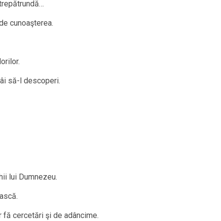
ntrepătrundă…
nde cunoaşterea.
orilor.
âi să-l descoperi.
chii lui Dumnezeu.
ească.
r fă cercetări şi de adâncime.