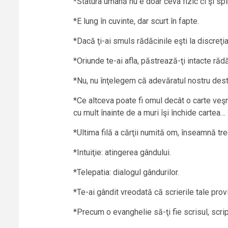
*Statura umană nu e doar ceva fizic ci şi spi
*E lung în cuvinte, dar scurt în fapte.
*Dacă ţi-ai smuls rădăcinile eşti la discreţia 
*Oriunde te-ai afla, păstrează-ţi intacte rădă
*Nu, nu înţelegem că adevăratul nostru desti
*Ce altceva poate fi omul decât o carte veşni
cu mult înainte de a muri îşi închide cartea…
*Ultima filă a cărţii numită om, înseamnă tr
*Intuiţie: atingerea gândului.
*Telepatia: dialogul gândurilor.
*Te-ai gândit vreodată că scrierile tale prov
*Precum o evanghelie să-ţi fie scrisul, scr