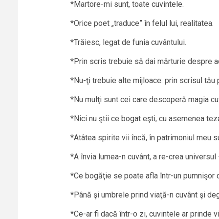
*Martore-mi sunt, toate cuvintele.
*Orice poet „traduce” în felul lui, realitatea.
*Trăiesc, legat de funia cuvântului.
*Prin scris trebuie să dai mărturie despre 
*Nu-ţi trebuie alte mijloace: prin scrisul tău
*Nu mulţi sunt cei care descoperă magia cuv
*Nici nu ştii ce bogat eşti, cu asemenea tez
*Atâtea spirite vii încă, în patrimoniul meu s
*A învia lumea-n cuvânt, a re-crea universul –
*Ce bogăţie se poate afla într-un pumnişor 
*Până şi umbrele prind viaţă-n cuvânt şi deg
*Ce-ar fi dacă într-o zi, cuvintele ar prinde v