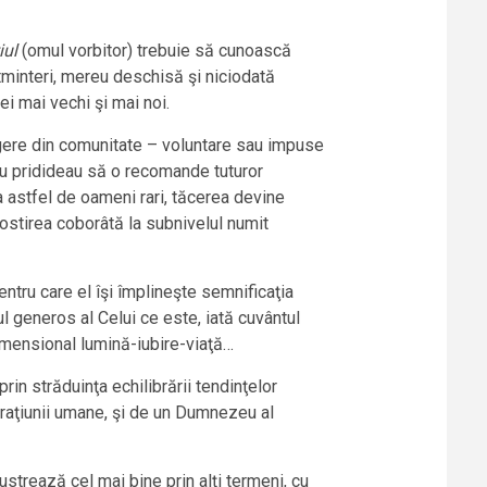
iul
(omul vorbitor) trebuie să cunoască
ltminteri, mereu deschisă şi niciodată
i mai vechi şi mai noi.
ragere din comunitate – voluntare sau impuse
e nu pridideau să o recomande tuturor
la astfel de oameni rari, tăcerea devine
Rostirea coborâtă la subnivelul numit
entru care el îşi împlineşte semnificaţia
ul generos al Celui ce este, iată cuvântul
dimensional lumină-iubire-viaţă…
in străduinţa echilibrării tendinţelor
i raţiunii umane, şi de un Dumnezeu al
strează cel mai bine prin alţi termeni, cu