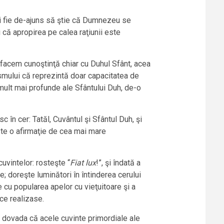
-i fie de-ajuns să ştie că Dumnezeu se
 că apropirea pe calea raţiunii este
acem cunoştinţă chiar cu Duhul Sfânt, acea
ismului că reprezintă doar capacitatea de
mult mai profunde ale Sfântului Duh, de-o
c în cer: Tatăl, Cuvântul şi Sfântul Duh, şi
Este o afirmaţie de cea mai mare
uvintelor: rosteşte “
Fiat lux
!”, şi îndată a
e; doreşte luminători în întinderea cerului
e cu popularea apelor cu vieţuitoare şi a
ce realizase.
m dovada că acele cuvinte primordiale ale