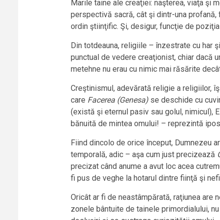
Marile taine ale creaţiei: naşterea, viaţa şi 
perspectivă sacră, cât şi dintr-una profană,
ordin ştiinţific. Şi, desigur, funcţie de pozi
Din totdeauna, religiile – înzestrate cu har ş
punctual de vedere creaţionist, chiar dacă un
metehne nu erau cu nimic mai răsărite decât 
Creştinismul, adevărată religie a religiilor, 
care
Facerea (Genesa)
se deschide cu cuvin
(există şi eternul pasiv sau golul, nimicul), E
bănuită de mintea omului! – reprezintă ipostaz
Fiind dincolo de orice început, Dumnezeu are 
temporală, adic – aşa cum just precizează
precizat când anume a avut loc acea cutremura
fi pus de veghe la hotarul dintre fiinţă şi nefi
Oricât ar fi de neastâmpărată, raţiunea are 
zonele bântuite de tainele primordialului, nu 