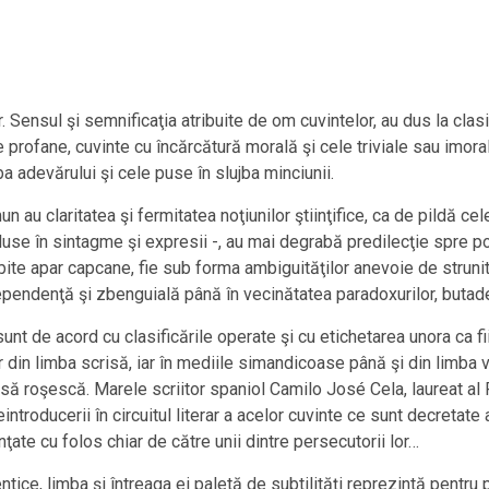
. Sensul şi semnificaţia atribuite de om cuvintelor, au dus la clas
te profane, cuvinte cu încărcătură morală şi cele triviale sau imora
ba adevărului şi cele puse în slujba minciunii.
un au claritatea şi fermitatea noţiunilor ştiinţifice, ca de pildă c
ncluse în sintagme şi expresii -, au mai degrabă predilecţie spre p
rbite apar capcane, fie sub forma ambiguităţilor anevoie de strunit
ependenţă şi zbenguială până în vecinătatea paradoxurilor, butade
sunt de acord cu clasificările operate şi cu etichetarea unora ca fi
r din limba scrisă, iar în mediile simandicoase până şi din limba 
 să roşescă. Marele scriitor spaniol Camilo José Cela, laureat al 
introducerii în circuitul literar a acelor cuvinte ce sunt decretate 
nţate cu folos chiar de către unii dintre persecutorii lor…
ce, limba şi întreaga ei paletă de subtilităţi reprezintă pentru pol