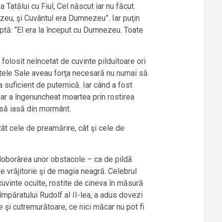
a Tatălui cu Fiul, Cel născut iar nu făcut.
zeu, şi Cuvântul era Dumnezeu”. Iar puţin
faptă: “El era la început cu Dumnezeu. Toate
 folosit neîncetat de cuvinte pilduitoare ori
ntele Sale aveau forţa necesară nu numai să
 suficient de puternică. Iar când a fost
hiar a îngenuncheat moartea prin rostirea
ãr să iasă din mormânt.
tât cele de preamărire, cât şi cele de
doborârea unor obstacole – ca de pildã
de vrăjitorie şi de magia neagră. Celebrul
uvinte oculte, rostite de cineva în măsură
 împăratului Rudolf al II-lea, a adus dovezi
ce şi cutremurătoare, ce nici măcar nu pot fi