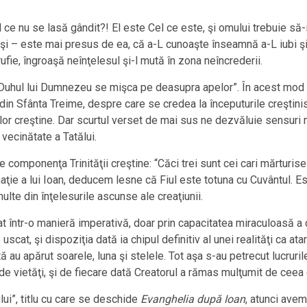
 ce nu se lasă gândit?! El este Cel ce este, şi omului trebuie să
uşi – este mai presus de ea, că a-L cunoaşte înseamnă a-L iubi şi
fie, îngroaşă neînţelesul şi-l mută în zona neîncrederii.
uhul lui Dumnezeu se mişca pe deasupra apelor”. În acest mod f
 din Sfânta Treime, despre care se credea la începuturile creştin
lor creştine. Dar scurtul verset de mai sus ne dezvăluie sensuri 
vecinătate a Tatălui.
 componenţa Trinităţii creştine: “Căci trei sunt cei cari mărturises
rmaţie a lui Ioan, deducem lesne că Fiul este totuna cu Cuvântul. 
lte din înţelesurile ascunse ale creaţiunii.
 într-o manieră imperativă, doar prin capacitatea miraculoasă a c
at, şi dispoziţia dată ia chipul definitiv al unei realităţi ca atar
ă au apărut soarele, luna şi stelele. Tot aşa s-au petrecut lucruril
de vietăţi, şi de fiecare dată Creatorul a rămas mulţumit de ceea 
ui”, titlu cu care se deschide
Evanghelia după Ioan
, atunci ave