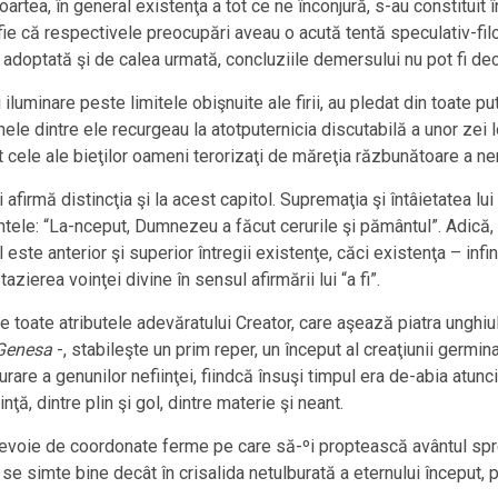
moartea, în general existenţa a tot ce ne înconjură, s-au constituit
 fie că respectivele preocupări aveau o acută tentă speculativ-fil
ţia adoptată şi de calea urmată, concluziile demersului nu pot fi dec
i iluminare peste limitele obişnuite ale firii, au pledat din toate p
ele dintre ele recurgeau la atotputernicia discutabilă a unor zei lo
cele ale bieţilor oameni terorizaţi de măreţia răzbunătoare a nem
îşi afirmă distincţia şi la acest capitol. Supremaţia şi întâietatea
tele: “La-nceput, Dumnezeu a făcut cerurile şi pământul”. Adică, 
l este anterior şi superior întregii existenţe, căci existenţa – infin
ierea voinţei divine în sensul afirmării lui “a fi”.
toate atributele adevăratului Creator, care aşează piatra unghiular
Genesa
-, stabileşte un prim reper, un început al creaţiunii germina
re a genunilor nefiinţei, fiindcă însuşi timpul era de-abia atunci
inţă, dintre plin şi gol, dintre materie şi neant.
nevoie de coordonate ferme pe care să-ºi proptească avântul spre 
se simte bine decât în crisalida netulburată a eternului început, p