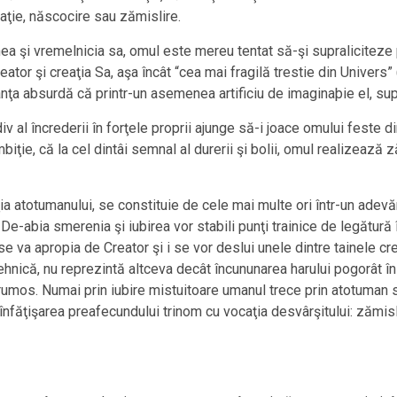
taţie, născocire sau zămislire.
ea şi vremelnicia sa, omul este mereu tentat să-şi supraliciteze
Creator şi creaţia Sa, aşa încât “cea mai fragilă trestie din Unive
ţa absurdă că printr-un asemenea artificiu de imaginaþie el, su
 al încrederii în forţele proprii ajunge să-i joace omului feste d
ţie, că la cel dintâi semnal al durerii şi bolii, omul realizează z
nţia atotumanului, se constituie de cele mai multe ori într-un ade
 De-abia smerenia şi iubirea vor stabili punţi trainice de legătură
se va apropia de Creator şi i se vor deslui unele dintre tainele cr
i tehnică, nu reprezintă altceva decât încununarea harului pogorât î
frumos. Numai prin iubire mistuitoare umanul trece prin atotuman 
înfăţişarea preafecundului trinom cu vocaţia desvârşitului: zămis