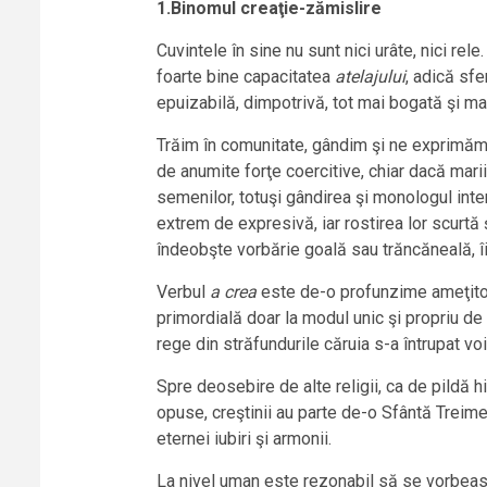
1.Binomul creaţie-zămislire
Cuvintele în sine nu sunt nici urâte, nici rele
foarte bine capacitatea
atelajului
, adică sfe
epuizabilă, dimpotrivă, tot mai bogată şi m
Trăim în comunitate, gândim şi ne exprimăm î
de anumite forţe coercitive, chiar dacă marii
semenilor, totuşi gândirea şi monologul inter
extrem de expresivă, iar rostirea lor scurtă
îndeobşte vorbărie goală sau trăncăneală, îi
Verbul
a crea
este de-o profunzime ameţitoa
primordială doar la modul unic şi propriu de 
rege din străfundurile căruia s-a întrupat v
Spre deosebire de alte religii, ca de pildă h
opuse, creştinii au parte de-o Sfântă Treime
eternei iubiri şi armonii.
La nivel uman este rezonabil să se vorbească