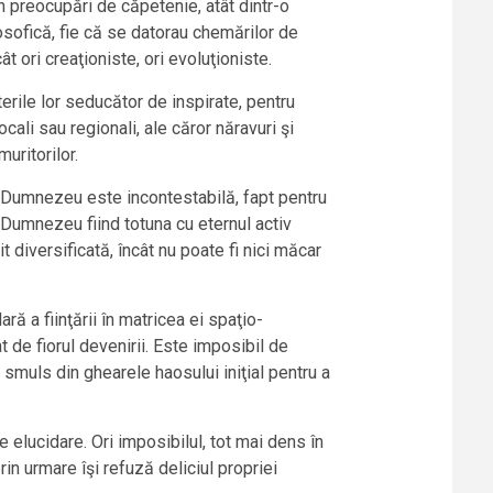
 în preocupări de căpetenie, atât dintr-o
osofică, fie că se datorau chemărilor de
ât ori creaţioniste, ori evoluţioniste.
uterile lor seducător de inspirate, pentru
cali sau regionali, ale căror năravuri şi
uritorilor.
 lui Dumnezeu este incontestabilă, fapt pentru
Dumnezeu fiind totuna cu eternul activ
it diversificată, încât nu poate fi nici măcar
ă a fiinţării în matricea ei spaţio-
t de fiorul devenirii. Este imposibil de
 smuls din ghearele haosului iniţial pentru a
elucidare. Ori imposibilul, tot mai dens în
rin urmare îşi refuză deliciul propriei