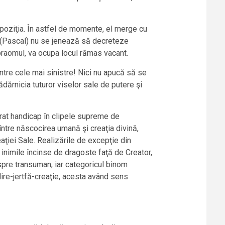
 poziţia. În astfel de momente, el merge cu
rs” (Pascal) nu se jenează să decreteze
praomul, va ocupa locul rămas vacant.
intre cele mai sinistre! Nici nu apucă să se
ădărnicia tuturor viselor sale de putere şi
vărat handicap în clipele supreme de
 între născocirea umană şi creaţia divină,
eaţiei Sale. Realizările de excepţie din
n inimile încinse de dragoste faţă de Creator,
spre transuman, iar categoricul binom
lire-jertfă-creaţie, acesta având sens