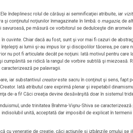
. Ele îndeplinesc rolul de cărăuşi ai semnificaţiei atribuite, iar
vizit
ra şi conţinutul noţiunilor înmagazinate în limbă: o
magazie
, de a
ai savuroasă, pe măsură ce vorbitorul se dedulceşte din aromele e
n cuvinte. Chiar dacă au fost, sunt şi vor mai fi cazuri de abst
 înţelepţi ai lumii şi-au impus lor şi discipolilor tăcerea, pe car
ior nu pot fi articulate decât pe noţiuni. Iată motivul pentru care 
 şi cumpănită se ridică la rangul de vorbire subtilă şi miezoasă. 
 caracterizează pe palavragii.
re, iar substantivul
creator
este sacru în conţinut şi sens, fapt p
Creator. Iată atributul care exprimă plenar şi irepetabil dinamism
oinţa de-a fi! Căci creaţia devine desăvârşită doar în sistemul tri
induismul, unde trinitatea Brahma-Vişnu-Shiva se caracterizează pr
 indisolubil unită, acceptată dar imposibil de explicat în termeni
 cu veneraţie de creaţie, căci acţiunile şi izbânzile omului se ilu