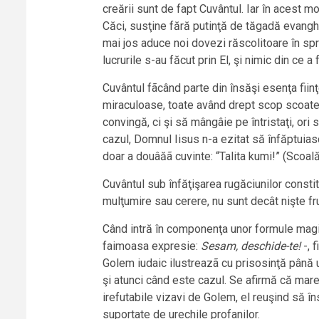
creării sunt de fapt Cuvântul. Iar în acest mo
Căci, susţine fără putinţă de tăgadă evanghe
mai jos aduce noi dovezi răscolitoare în sprij
lucrurile s-au făcut prin El, şi nimic din ce a 
Cuvântul fãcând parte din însăşi esenţa fiinţ
miraculoase, toate având drept scop scoater
convingă, ci şi să mângâie pe întristaţi, ori
cazul, Domnul Iisus n-a ezitat să înfăptuiasc
doar a douâăã cuvinte: “Talita kumi!” (Scoală-t
Cuvântul sub înfăţişarea rugăciunilor constit
mulţumire sau cerere, nu sunt decât nişte fr
Când intră în componenţa unor formule magic
faimoasa expresie:
Sesam, deschide-te!
-, 
Golem iudaic ilustreazã cu prisosinţă până 
şi atunci când este cazul. Se afirmă că marel
irefutabile vizavi de Golem, el reuşind să îns
suportate de urechile profanilor.