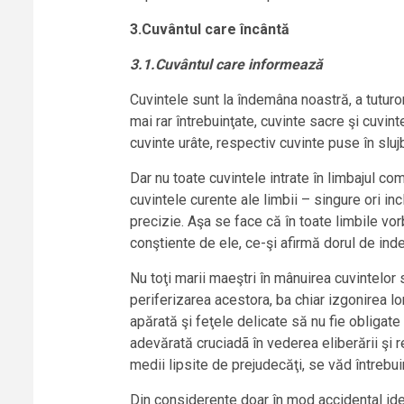
3.Cuvântul care încântă
3.1.Cuvântul care informează
Cuvintele sunt la îndemâna noastră, a tuturor
mai rar întrebuinţate, cuvinte sacre şi cuvin
cuvinte urâte, respectiv cuvinte puse în sluj
Dar nu toate cuvintele intrate în limbajul com
cuvintele curente ale limbii – singure ori i
precizie. Aşa se face că în toate limbile vo
conştiente de ele, ce-şi afirmă dorul de ind
Nu toţi marii maeştri în mânuirea cuvintelor 
periferizarea acestora, ba chiar izgonirea lo
apărată şi feţele delicate să nu fie obligate
adevărată cruciadã în vederea eliberării şi re
medii lipsite de prejudecăţi, se văd întrebui
Din considerente doar în mod accidental identi