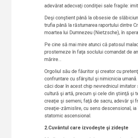
adevărat adecvaţi condiţiei sale fragile: imi
Deşi conştient până la obsesie de slăbiciun
trufia până la răsturnarea raportului dintre 
moartea lui Dumnezeu (Nietzsche), în speran
Pe cine să mai mire atunci că patosul maladiv
prosterneze în faţa soclului comandat de ambi
mărire…
Orgoliul său de făuritor şi creator cu prete
confruntare cu sfârşitul şi nimicnicia umanã.
căci doar în acest chip nevrednicul imitator 
cultură şi artă, precum şi cele din ştiinţă ş
creaţie şi semeni, faţă de sacru, adevăr şi 
creaţie-zămislire, cu sens descensional, ia 
statornic ascensional.
2.Cuvântul care izvode
ş
te
ş
i zide
ş
te