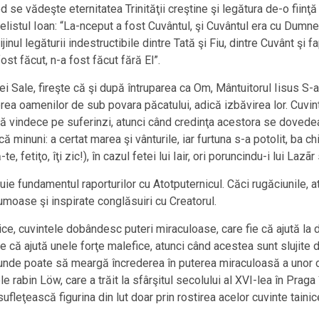
d se vădeşte eternitatea Trinităţii creştine şi legătura de-o fiinţă 
listul Ioan: “La-nceput a fost Cuvântul, şi Cuvântul era cu Dumne
inul legăturii indestructibile dintre Tată şi Fiu, dintre Cuvânt şi 
fost făcut, n-a fost făcut fără El”.
ei Sale, fireşte că şi după întruparea ca Om, Mântuitorul Iisus S-a
ea oamenilor de sub povara păcatului, adică izbăvirea lor. Cuvi
 să vindece pe suferinzi, atunci când credinţa acestora se dovedea
ă minuni: a certat marea şi vânturile, iar furtuna s-a potolit, ba c
e, fetiţo, îţi zic!), în cazul fetei lui Iair, ori poruncindu-i lui Laz
uie fundamentul raporturilor cu Atotputernicul. Căci rugăciunile, a
umoase şi inspirate conglăsuiri cu Creatorul.
e, cuvintele dobândesc puteri miraculoase, care fie că ajută la 
fie că ajută unele forţe malefice, atunci când acestea sunt slujite 
unde poate să meargă încrederea în puterea miraculoasă a unor c
e rabin Löw, care a trăit la sfârşitul secolului al XVI-lea în Praga
ufleţească figurina din lut doar prin rostirea acelor cuvinte taini