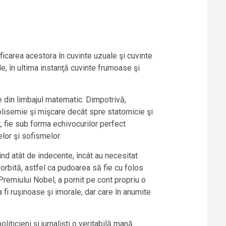
ificarea acestora în cuvinte uzuale şi cuvinte
le, în ultima instanţă cuvinte frumoase şi
ele din limbajul matematic. Dimpotrivă,
olisemie şi mişcare decât spre statornicie şi
, fie sub forma echivocurilor perfect
lor şi sofismelor.
ind atât de indecente, încât au necesitat
vorbită, astfel ca pudoarea să fie cu folos
Premiului Nobel, a pornit pe cont propriu o
a fi ruşinoase şi imorale, dar care în anumite
iticieni şi jurnalişti o veritabilă mană