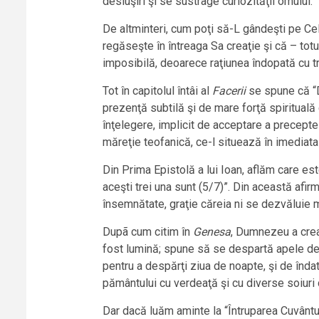
desluşiri şi se sustrage curiozităţii omului.
De altminteri, cum poţi să-L gândeşti pe Cel
regăseşte în întreaga Sa creaţie şi că – tot
imposibilă, deoarece raţiunea îndopată cu tru
Tot în capitolul întâi al
Facerii
se spune că “D
prezenţă subtilă şi de mare forţă spirituală
înţelegere, implicit de acceptare a precepte
măreţie teofanică, ce-l situează în imediata 
Din Prima Epistolă a lui Ioan, aflăm care este
aceşti trei una sunt (5/7)”. Din această afi
însemnătate, graţie căreia ni se dezvăluie mu
Dupã cum citim în
Genesa
, Dumnezeu a creat
fost lumină; spune să se despartă apele de usc
pentru a despărţi ziua de noapte, şi de îndat
pământului cu verdeaţă şi cu diverse soiuri 
Dar dacă luăm aminte la “Întruparea Cuvântul