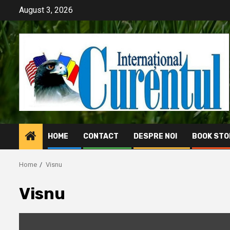
Skip
August 3, 2026
to
content
HOME
CONTACT
DESPRE NOI
BOOK STO
Home
Visnu
Visnu