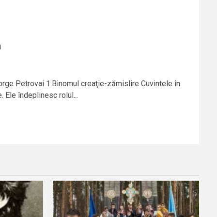
a
orge Petrovai 1.Binomul creaţie-zămislire Cuvintele în
e. Ele îndeplinesc rolul...