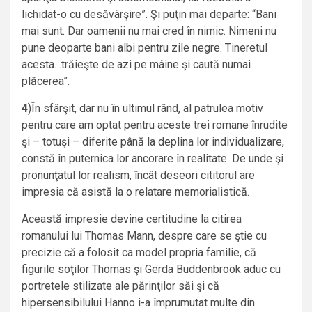
lichidat-o cu desăvârşire”. Şi puţin mai departe: “Bani
mai sunt. Dar oamenii nu mai cred în nimic. Nimeni nu
pune deoparte bani albi pentru zile negre. Tineretul
acesta…trăieşte de azi pe mâine şi caută numai
plăcerea”.
4
)În sfârşit, dar nu în ultimul rând, al patrulea motiv
pentru care am optat pentru aceste trei romane înrudite
şi – totuşi – diferite până la deplina lor individualizare,
constă în puternica lor ancorare în realitate. De unde şi
pronunţatul lor realism, încât deseori cititorul are
impresia că asistă la o relatare memorialistică.
Această impresie devine certitudine la citirea
romanului lui Thomas Mann, despre care se ştie cu
precizie că a folosit ca model propria familie, că
figurile soţilor Thomas şi Gerda Buddenbrook aduc cu
portretele stilizate ale părinţilor săi şi că
hipersensibilului Hanno i-a împrumutat multe din