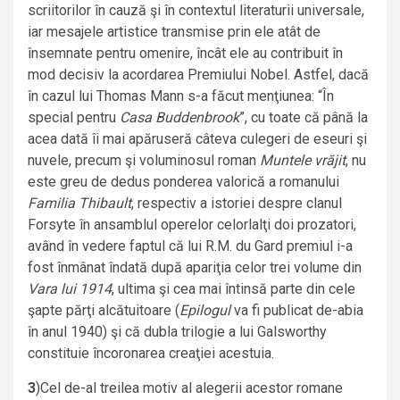
scriitorilor în cauză şi în contextul literaturii universale,
iar mesajele artistice transmise prin ele atât de
însemnate pentru omenire, încât ele au contribuit în
mod decisiv la acordarea Premiului Nobel. Astfel, dacă
în cazul lui Thomas Mann s-a făcut menţiunea: “În
special pentru
Casa Buddenbrook
”, cu toate că până la
acea dată îi mai apăruseră câteva culegeri de eseuri şi
nuvele, precum şi voluminosul roman
Muntele vrăjit
, nu
este greu de dedus ponderea valorică a romanului
Familia Thibault
, respectiv a istoriei despre clanul
Forsyte în ansamblul operelor celorlalţi doi prozatori,
având în vedere faptul că lui R.M. du Gard premiul i-a
fost înmânat îndată după apariţia celor trei volume din
Vara lui 1914
, ultima şi cea mai întinsă parte din cele
şapte părţi alcătuitoare (
Epilogul
va fi publicat de-abia
în anul 1940) şi că dubla trilogie a lui Galsworthy
constituie încoronarea creaţiei acestuia.
3
)Cel de-al treilea motiv al alegerii acestor romane