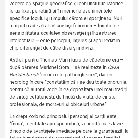
vedere că spaţiile geografice şi conjuncturile istorice
le-au fixat pe retină şi în memorie evenimentele
specifice locului şi timpului cărora ei aparţineau. Nu-i
mai puţin adevărat că acelaşi fenomen – funcţie de
sensibilitatea, acuitatea observaţiei şi înzestrarea
intelectuală – este perceput, înţeles şi apoi redat în
chip diferenţiat de către diverşi indivizi.
Astfel, pentru Thomas Mann lucru de căpetenie era –
după părerea Marianei Şora – să realizeze în
Casa
Buddenbrook
“un necrolog al burgheziei”, dar un
necrolog în care “constatăm că i se dau toate onorurile,
pentru că autorul vede în ea depozitara unei mari tradiţii
de virtuţi cetăţeneşti, de ţinută de viaţă, de cinste
profesională, de moravuri şi obiceiuri urbane”.
La drept vorbind, principalul personaj al cărţii este
“firma”, o entitate aproape mitică, venerată cu evlavie
dincolo de avantajele imediate pe care le garantează, la