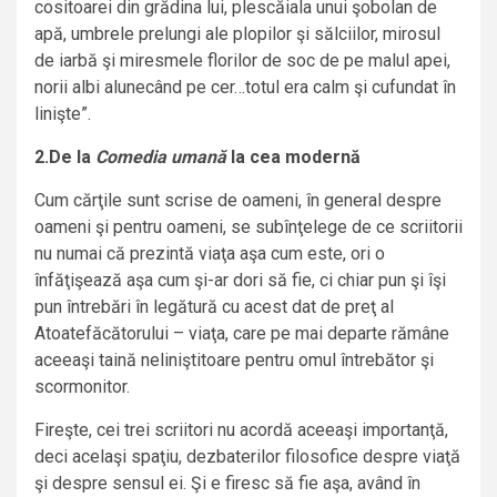
cositoarei din grădina lui, plescăiala unui şobolan de
apă, umbrele prelungi ale plopilor şi sălciilor, mirosul
de iarbă şi miresmele florilor de soc de pe malul apei,
norii albi alunecând pe cer…totul era calm şi cufundat în
linişte”.
2.De la
Comedia umană
la cea modernă
Cum cărţile sunt scrise de oameni, în general despre
oameni şi pentru oameni, se subînţelege de ce scriitorii
nu numai că prezintă viaţa aşa cum este, ori o
înfăţişează aşa cum şi-ar dori să fie, ci chiar pun şi îşi
pun întrebări în legătură cu acest dat de preţ al
Atoatefăcătorului – viaţa, care pe mai departe rămâne
aceeaşi taină neliniştitoare pentru omul întrebător şi
scormonitor.
Fireşte, cei trei scriitori nu acordă aceeaşi importanţă,
deci acelaşi spaţiu, dezbaterilor filosofice despre viaţă
şi despre sensul ei. Şi e firesc să fie aşa, având în