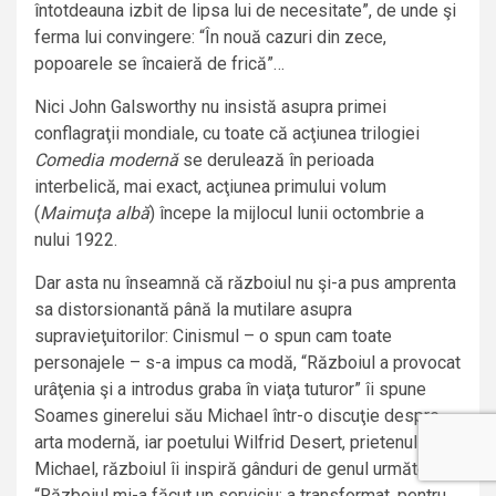
întotdeauna izbit de lipsa lui de necesitate”, de unde şi
ferma lui convingere: “În nouă cazuri din zece,
popoarele se încaieră de frică”…
Nici John Galsworthy nu insistă asupra primei
conflagraţii mondiale, cu toate că acţiunea trilogiei
Comedia modernă
se derulează în perioada
interbelică, mai exact, acţiunea primului volum
(
Maimuţa albă
) începe la mijlocul lunii octombrie a
nului 1922.
Dar asta nu înseamnă că războiul nu şi-a pus amprenta
sa distorsionantă până la mutilare asupra
supravieţuitorilor: Cinismul – o spun cam toate
personajele – s-a impus ca modă, “Războiul a provocat
urâţenia şi a introdus graba în viaţa tuturor” îi spune
Soames ginerelui său Michael într-o discuţie despre
arta modernă, iar poetului Wilfrid Desert, prietenul lui
Michael, războiul îi inspiră gânduri de genul următor:
“Războiul mi-a făcut un serviciu: a transformat, pentru