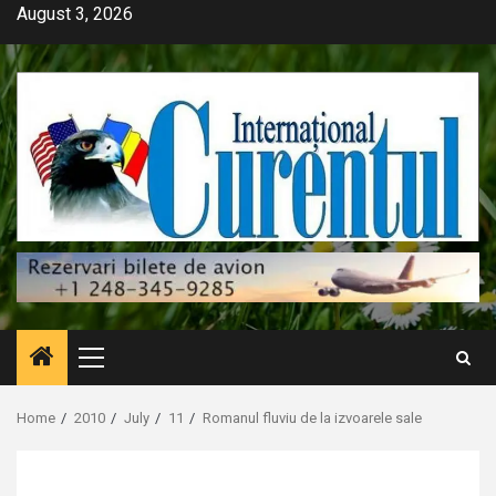
Skip
August 3, 2026
to
content
Primary
Menu
Home
2010
July
11
Romanul fluviu de la izvoarele sale