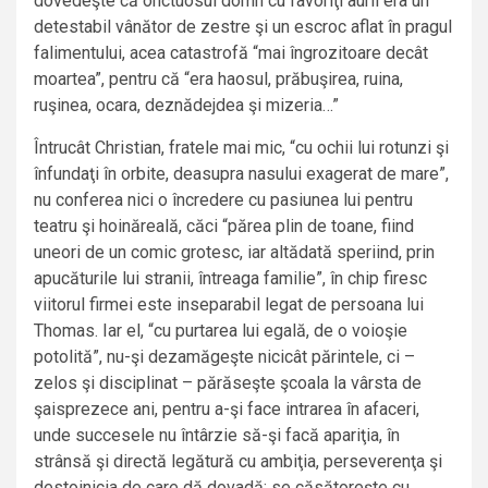
dovedeşte că onctuosul domn cu favoriţi aurii era un
detestabil vânător de zestre şi un escroc aflat în pragul
falimentului, acea catastrofă “mai îngrozitoare decât
moartea”, pentru că “era haosul, prăbuşirea, ruina,
ruşinea, ocara, deznădejdea şi mizeria…”
Întrucât Christian, fratele mai mic, “cu ochii lui rotunzi şi
înfundaţi în orbite, deasupra nasului exagerat de mare”,
nu conferea nici o încredere cu pasiunea lui pentru
teatru şi hoinăreală, căci “părea plin de toane, fiind
uneori de un comic grotesc, iar altădată speriind, prin
apucăturile lui stranii, întreaga familie”, în chip firesc
viitorul firmei este inseparabil legat de persoana lui
Thomas. Iar el, “cu purtarea lui egală, de o voioşie
potolită”, nu-şi dezamăgeşte nicicât părintele, ci –
zelos şi disciplinat – părăseşte şcoala la vârsta de
şaisprezece ani, pentru a-şi face intrarea în afaceri,
unde succesele nu întârzie să-şi facă apariţia, în
strânsă şi directă legătură cu ambiţia, perseverenţa şi
destoinicia de care dă dovadă: se căsătoreşte cu