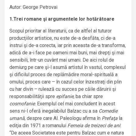
Autor: George Petrovai
1.Trei romane şi argumentele lor hotărâtoare
Scopul prioritar al literaturii, ca de altfel al tuturor
producţiilor artistice, nu este de-a desfăta, ci de-a
instrui şi de-a corecta, iar prin aceasta de-a transforma,
adică de a-i face pe oameni mai buni, mai drepţi şi mai
sensibili, într-un cuvânt mai umani. De aici rolul de
demiurg pe care şi-l asumă artistul în vastul, complexul
şi dificilul proces de replămădire moral-spirituală a
omului, proces care – în cazul celor înzestraţi din plin
cu har divin – rulează cu succes pe căile dăruirii şi
responsabilităţii spre
epifanie
, ba chiar spre
cosmofanie
. Exemplul cel mai concludent în acest
sens ni-l oferă inegalabilul Balzac cu a sa
Comedie
umană
, despre care Al. Paleologu afirma în
Prefaţa
la
ediţia din 1971 a romanului
Femeia de treizeci de ani
:
“De aceea Societatea este pentru Balzac cum e natura