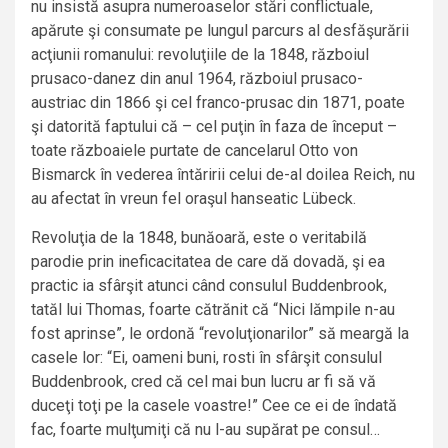
nu insistă asupra numeroaselor stări conflictuale,
apărute şi consumate pe lungul parcurs al desfăşurării
acţiunii romanului: revoluţiile de la 1848, războiul
prusaco-danez din anul 1964, războiul prusaco-
austriac din 1866 şi cel franco-prusac din 1871, poate
şi datorită faptului că – cel puţin în faza de început –
toate războaiele purtate de cancelarul Otto von
Bismarck în vederea întăririi celui de-al doilea Reich, nu
au afectat în vreun fel oraşul hanseatic Lübeck.
Revoluţia de la 1848, bunăoară, este o veritabilă
parodie prin ineficacitatea de care dă dovadă, şi ea
practic ia sfârşit atunci când consulul Buddenbrook,
tatăl lui Thomas, foarte cătrănit că “Nici lămpile n-au
fost aprinse”, le ordonă “revoluţionarilor” să meargă la
casele lor: “Ei, oameni buni, rosti în sfârşit consulul
Buddenbrook, cred că cel mai bun lucru ar fi să vă
duceţi toţi pe la casele voastre!” Cee ce ei de îndată
fac, foarte mulţumiţi că nu l-au supărat pe consul…