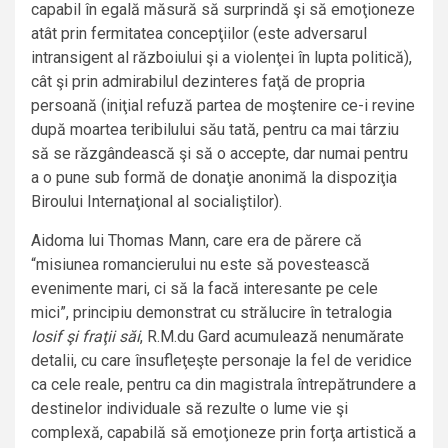
capabil în egală măsură să surprindă şi să emoţioneze
atât prin fermitatea concepţiilor (este adversarul
intransigent al războiului şi a violenţei în lupta politică),
cât şi prin admirabilul dezinteres faţă de propria
persoană (iniţial refuză partea de moştenire ce-i revine
după moartea teribilului său tată, pentru ca mai târziu
să se răzgândească şi să o accepte, dar numai pentru
a o pune sub formă de donaţie anonimă la dispoziţia
Biroului Internaţional al socialiştilor).
Aidoma lui Thomas Mann, care era de părere că
“misiunea romancierului nu este să povestească
evenimente mari, ci să la facă interesante pe cele
mici”, principiu demonstrat cu strălucire în tetralogia
Iosif şi fraţii săi
, R.M.du Gard acumulează nenumărate
detalii, cu care însufleţeşte personaje la fel de veridice
ca cele reale, pentru ca din magistrala întrepătrundere a
destinelor individuale să rezulte o lume vie şi
complexă, capabilă să emoţioneze prin forţa artistică a