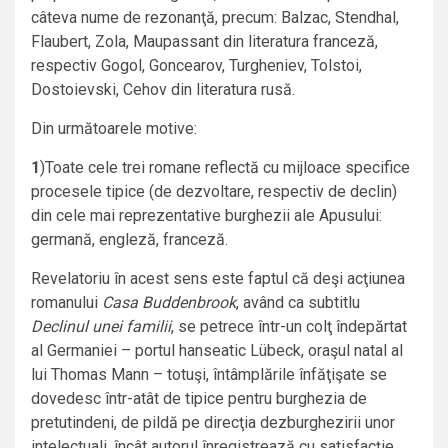
câteva nume de rezonanţă, precum: Balzac, Stendhal,
Flaubert, Zola, Maupassant din literatura franceză,
respectiv Gogol, Goncearov, Turgheniev, Tolstoi,
Dostoievski, Cehov din literatura rusă.
Din următoarele motive:
1
)Toate cele trei romane reflectă cu mijloace specifice
procesele tipice (de dezvoltare, respectiv de declin)
din cele mai reprezentative burghezii ale Apusului:
germană, engleză, franceză.
Revelatoriu în acest sens este faptul că deşi acţiunea
romanului
Casa Buddenbrook
, având ca subtitlu
Declinul unei familii
, se petrece într-un colţ îndepărtat
al Germaniei – portul hanseatic Lübeck, oraşul natal al
lui Thomas Mann – totuşi, întâmplările înfăţişate se
dovedesc într-atât de tipice pentru burghezia de
pretutindeni, de pildă pe direcţia dezburghezirii unor
intelectuali, încât autorul înregistrează cu satisfacţie