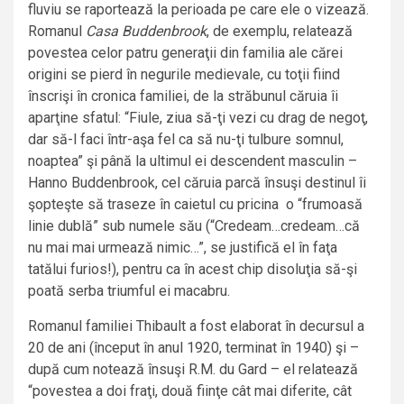
fluviu se raportează la perioada pe care ele o vizează.
Romanul
Casa Buddenbrook
, de exemplu, relatează
povestea celor patru generaţii din familia ale cărei
origini se pierd în negurile medievale, cu toţii fiind
înscrişi în cronica familiei, de la străbunul căruia îi
aparţine sfatul: “Fiule, ziua să-ţi vezi cu drag de negoţ,
dar să-l faci într-aşa fel ca să nu-ţi tulbure somnul,
noaptea” şi până la ultimul ei descendent masculin –
Hanno Buddenbrook, cel căruia parcă însuşi destinul îi
şopteşte să traseze în caietul cu pricina o “frumoasă
linie dublă” sub numele său (“Credeam…credeam…că
nu mai mai urmează nimic…”, se justifică el în faţa
tatălui furios!), pentru ca în acest chip disoluţia să-şi
poată serba triumful ei macabru.
Romanul familiei Thibault a fost elaborat în decursul a
20 de ani (început în anul 1920, terminat în 1940) şi –
după cum notează însuşi R.M. du Gard – el relatează
“povestea a doi fraţi, două fiinţe cât mai diferite, cât