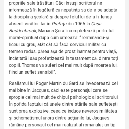
propriile sale trăsături. Căci însuşi scriitorul ne
informează în legătură cu neputinţa sa de-a se adapta
la disciplina şcolară şi despre felul lui de-a fi: leneş,
absent, visător. Iar în
Prefaţa
din 1966 la
Casa
Buddenbrook
, Mariana Şora îi completează portretul
moral-spiritual după cum urmează: “Terminându-şi
liceul cu greu, atât cât să facă serviciul militar cu
termen redus, părea aşa de prost înarmat pentru viaţă,
încât tatăl său profetizează în testament că, dintre toţi
copiii, Thomas va suferi cel mai mult după moartea lui,
fiind un suflet sensibil”.
Realismul lui Roger Martin du Gard se învederează cel
mai bine în Jacques, căci este personajul care se
apropie cel mai mult de chipul psihologic al scriitorului.
În pofida faptului că unele dintre stările sale sufleteşti
sunt prea explozive, ceea ce induce neverosimilitatea
şi schematismul unora dintre acţiunile lui, Jacques
rămâne personajul cel mai realizat al romanului, un tip