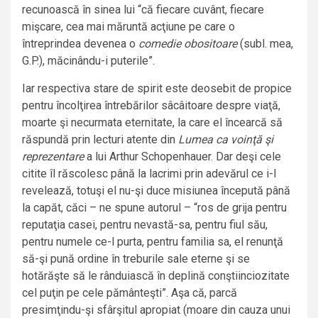
recunoască în sinea lui “că fiecare cuvânt, fiecare
mişcare, cea mai măruntă acţiune pe care o
întreprindea devenea o
comedie obositoare
(subl. mea,
G.P.), măcinându-i puterile”.
Iar respectiva stare de spirit este deosebit de propice
pentru încolţirea întrebărilor sâcâitoare despre viaţă,
moarte şi necurmata eternitate, la care el încearcă să
răspundă prin lecturi atente din
Lumea ca voinţă şi
reprezentare
a lui Arthur Schopenhauer. Dar deşi cele
citite îl răscolesc până la lacrimi prin adevărul ce i-l
revelează, totuşi el nu-şi duce misiunea începută până
la capăt, căci – ne spune autorul – “ros de grija pentru
reputaţia casei, pentru nevastă-sa, pentru fiul său,
pentru numele ce-l purta, pentru familia sa, el renunţă
să-şi pună ordine în treburile sale eterne şi se
hotărăşte să le rânduiască în deplină conştiinciozitate
cel puţin pe cele pământeşti”. Aşa că, parcă
presimţindu-şi sfârşitul apropiat (moare din cauza unui