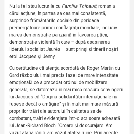
Nu la fel stau lucrurile cu
Familia Thibault
, roman a
cărui acţiune, în partea sa cea mai consistentă,
surprinde frământările sociale din perioada
premergătoare primei conflagraţii mondiale, inclusiv
marea demonstraţie pariziană în favoarea păcii,
demonstraţie violentă în care – după asasinarea
liderului socialist Jaurès – sunt prinşi şi tinerii noştri
eroi Jacques şi Jenny.
Cu certitudine că atenţia acordată de Roger Martin du
Gard războiului, mai precis fazei de mare intensitate
emoţională ce a precedat ordinul de mobilizare
generală, se datorează în mai mică măsură convingerii
lui Jacques că “Dogma solidarităţii internaţionale nu
fusese decât o amăgire” şi în mult mai mare măsură
propriilor trăiri ale autorului în calitatea sa de
combatant, trăiri evidenţiate într-o scrisoare adresată
lui Jean-Richard Bloch: “Oroare şi descurajare. Am
văzut atâţia răniţi, am văzut atâtea ruine. Prin aceste