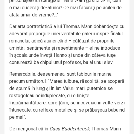
personajele lui Caragiale: “Bine v-am găsitără! Ei, cum
o mai duserăţi de-atunci? Ce mai făcurăţi pe acilea de
atâta amar de vreme?…”
Dar arta portretistică a lui Thomas Mann dobândeşte cu
adevărat proporţiile unei veritabile galerii înspre finalul
romanului, adică atunci când – călăuzit de propriile
amintiri, sentimente şi resentimente – el ne introduce
în şcoala unde învaţă Hanno şi unde din câteva tuşe
conturează ba chipul unui profesor, ba al unui elev.
Remarcabile, deasemenea, sunt tablourile marine,
precum următorul: “Marea tulbure, răscolită, se acoperă
de spumă în lung şi în lat. Valuri mari, puternice se
rostogoleau neînduplecate, cu o linişte
înspăimântătoare, spre ţărm, se încovoiau în volte verzi
întunecate, cu reflexe metalice şi se prăbuşeau bubuind
pe mal”.
De menţionat că în
Casa Buddenbrook
, Thomas Mann