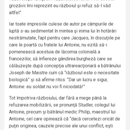
grozăvii îmi reprezint eu războiul şi refuz să-l văd
altfel”.
Iar toate impresiile culese de autor pe câmpurile de
luptă s-au sedimentat în mintea şi inima lui în hotărâri
nestrămutate, fapt pentru care Jacques, în discuţiile pe
care le poartă cu fratele lui Antoine, nu ezită să-i
pomenească acestuia de lăcomia colonială a
francezilor, să înfiereze gândirea burgheză care se
călăuzeşte după concepţia ultrareacţionară a bătrânului
Joseph de Maistre cum că “războiul este o necesitate
biologică” şi să afirme ritos: “Dar un lucru e sigur,
Antoine: eu soldat nu voi fi niciodată!”
Tot împotriva războiului, dar fără a mege până la
refuzarea mobilizării, se pronunţă Studler, colegul lui
Antoine, precum şi bătrânul medic Philip, maestrul lui
Antoine, cel care opinează că “dacă cercetezi oricât de
puţin originea, cauzele precise ale unui conflict, eşti