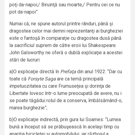
poţi da-napoi;/ Biruinţă sau moarte,/ Pentru cei ce nu
pot da-napoi”.
Numai că, ne spune autorul printre rânduri, până şi
dragostea celor mai demni reprezentanţi ai burgheziei
este o fantoşă în comparaţie cu dragostea dusă până
la sacrificiul suprem de către eroii lui Shakespeare.
John Galsworthy ne oferă o dublă explicaţie a acestei
stări de lucruri:
a)O explicaţie directă în
Prefaţa
din anul 1922: “Dar cu
toate că
Forsyte Saga
are ca temă principală
impetuozitatea cu care Frumuseţea şi dorinţa de
Libertate lovesc într-o lume preocupată de avere, nu i
se poate tăgădui rolul de a conserva, îmbălsămând-o,
marea burghezie”;
b)O explicaţie indirectă, prin gura lui Soames: “Lumea
bună a început să se prăbuşească în acelaşi timp cu
apariţia bicicletei şi automobilului, iar războiul a