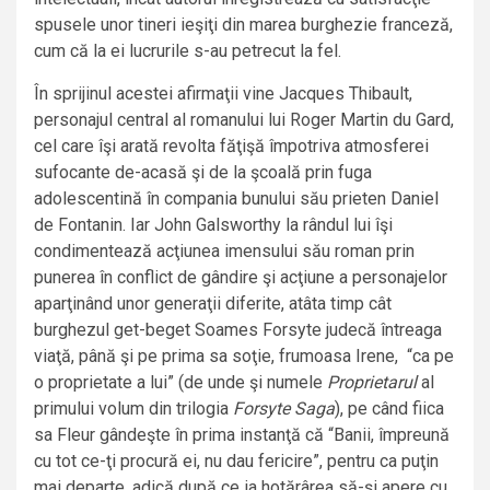
spusele unor tineri ieşiţi din marea burghezie franceză,
cum că la ei lucrurile s-au petrecut la fel.
În sprijinul acestei afirmaţii vine Jacques Thibault,
personajul central al romanului lui Roger Martin du Gard,
cel care îşi arată revolta făţişă împotriva atmosferei
sufocante de-acasă şi de la şcoală prin fuga
adolescentină în compania bunului său prieten Daniel
de Fontanin. Iar John Galsworthy la rândul lui îşi
condimentează acţiunea imensului său roman prin
punerea în conflict de gândire şi acţiune a personajelor
aparţinând unor generaţii diferite, atâta timp cât
burghezul get-beget Soames Forsyte judecă întreaga
viaţă, până şi pe prima sa soţie, frumoasa Irene, “ca pe
o proprietate a lui” (de unde şi numele
Proprietarul
al
primului volum din trilogia
Forsyte Saga
), pe când fiica
sa Fleur gândeşte în prima instanţă că “Banii, împreună
cu tot ce-ţi procură ei, nu dau fericire”, pentru ca puţin
mai departe, adică după ce ia hotărârea să-şi apere cu