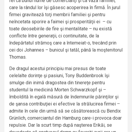
fel ca bunul nume de comercianţi şi ca vaza familiei,
care la rândul lor îşi găsesc acoperirea în firmă. În jurul
firmei gravitează toţi membrii familiei şi pentru
neîncetata sporire a faimei şi prosperităţii ei – cu
toate deosebirile de fire şi mentalitate – nu există
conflicte între generaţii, ci continuitate, de la
îndepărtatul strămoş care a întemeiat-o, trecând prin
cei doi Johannes – bunicul şi tatăl, până la moştenitorul
Thomas.
De dragul acestui principiu mai presus de toate
celelalte dorinţe şi pasiuni, Tony Buddenbrook îşi
smulge din inimă dragostea din tinereţe pentru
studentul la medicină Morten Schwarzkopf şi –
îmboldită în egală măsură de îndemnurile părinţilor şi
de şansa contribuţiei ei efective la strălucirea firmei –
admite în cele din urmă să se căsătorească cu Bendix
Grünlich, comerciantul din Hamburg care-i provoca doar
repulsie. Dar la scurt timp după naşterea Erikăi, se