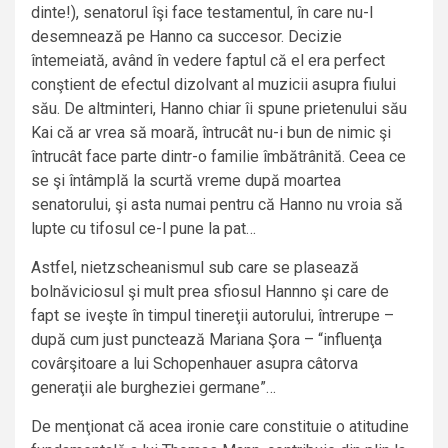
dinte!), senatorul îşi face testamentul, în care nu-l
desemnează pe Hanno ca succesor. Decizie
întemeiată, având în vedere faptul că el era perfect
conştient de efectul dizolvant al muzicii asupra fiului
său. De altminteri, Hanno chiar îi spune prietenului său
Kai că ar vrea să moară, întrucât nu-i bun de nimic şi
întrucât face parte dintr-o familie îmbătrânită. Ceea ce
se şi întâmplă la scurtă vreme după moartea
senatorului, şi asta numai pentru că Hanno nu vroia să
lupte cu tifosul ce-l pune la pat…
Astfel, nietzscheanismul sub care se plasează
bolnăviciosul şi mult prea sfiosul Hannno şi care de
fapt se iveşte în timpul tinereţii autorului, întrerupe –
după cum just punctează Mariana Şora – “influenţa
covârşitoare a lui Schopenhauer asupra câtorva
generaţii ale burgheziei germane”…
De menţionat că acea ironie care constituie o atitudine