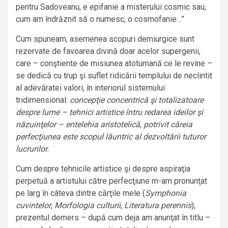
pentru Sadoveanu, e epifanie a misterului cosmic sau,
cum am îndrăznit să o numesc, o cosmofanie…”
Cum spuneam, asemenea scopuri demiurgice sunt
rezervate de favoarea divină doar acelor supergenii,
care – conştiente de misiunea atotumană ce le revine –
se dedică cu trup şi suflet ridicării templului de neclintit
al adevăratei valori, în interiorul sistemului
tridimensional:
concepţie concentrică şi totalizatoare
despre lume – tehnici artistice întru redarea ideilor şi
năzuinţelor – entelehia aristotelică, potrivit căreia
perfecţiunea este scopul lăuntric al dezvoltării tuturor
lucrurilor.
Cum despre tehnicile artistice şi despre aspiraţia
perpetuă a artistului către perfecţiune m-am pronunţat
pe larg în câteva dintre cărţile mele (
Symphonia
cuvintelor
,
Morfologia culturii
,
Literatura perennis
),
prezentul demers – după cum deja am anunţat în titlu –