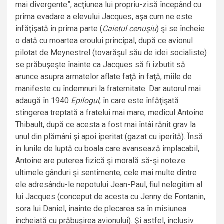
mai divergente”, acţiunea lui propriu-zisă începând cu
prima evadare a elevului Jacques, aşa cum ne este
înfăţişată în prima parte (
Caietul cenuşiu
) şi se încheie
o dată cu moartea eroului principal, după ce avionul
pilotat de Meynestrel (tovarăşul său de idei socialiste)
se prăbuşeşte înainte ca Jacques să fi izbutit să
arunce asupra armatelor aflate faţă în faţă, miile de
manifeste cu îndemnuri la fraternitate. Dar autorul mai
adaugă în 1940
Epilogul
, în care este înfăţişată
stingerea treptată a fratelui mai mare, medicul Antoine
Thibault, după ce acesta a fost mai întâi rănit grav la
unul din plămâni şi apoi iperitat (gazat cu iperită). Însă
în lunile de luptă cu boala care avansează implacabil,
Antoine are puterea fizică şi morală să-şi noteze
ultimele gânduri şi sentimente, cele mai multe dintre
ele adresându-le nepotului Jean-Paul, fiul nelegitim al
lui Jacques (conceput de acesta cu Jenny de Fontanin,
sora lui Daniel, înainte de plecarea sa în misiunea
încheiată cu prăbuşirea avionului). Şi astfel, inclusiv