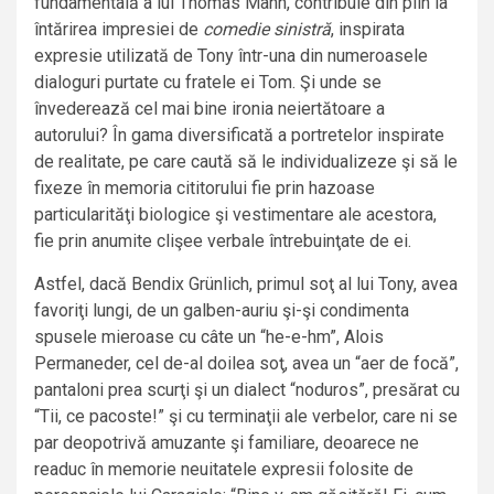
fundamentală a lui Thomas Mann, contribuie din plin la
întărirea impresiei de
comedie sinistră
, inspirata
expresie utilizată de Tony într-una din numeroasele
dialoguri purtate cu fratele ei Tom. Şi unde se
învederează cel mai bine ironia neiertătoare a
autorului? În gama diversificată a portretelor inspirate
de realitate, pe care caută să le individualizeze şi să le
fixeze în memoria cititorului fie prin hazoase
particularităţi biologice şi vestimentare ale acestora,
fie prin anumite clişee verbale întrebuinţate de ei.
Astfel, dacă Bendix Grünlich, primul soţ al lui Tony, avea
favoriţi lungi, de un galben-auriu şi-şi condimenta
spusele mieroase cu câte un “he-e-hm”, Alois
Permaneder, cel de-al doilea soţ, avea un “aer de focă”,
pantaloni prea scurţi şi un dialect “noduros”, presărat cu
“Tii, ce pacoste!” şi cu terminaţii ale verbelor, care ni se
par deopotrivă amuzante şi familiare, deoarece ne
readuc în memorie neuitatele expresii folosite de