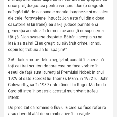
orice preţ dragostea pentru verişorul Jon (o dragoste
neîngăduită de canoanele moralei burgheze şi mai ales
ale celei forsyteiene, întrucât Jon este fiul din a doua
căsătorie al lui Irene), ea să-şi judece părintele şi
generaţia acestuia în termeni ce anunţă nesupunerea
făţişă: “Jon avusese dreptate. Bătrânii aceştia nu ne
lasă să trăim! Ei au greşit, au săvârşit crime, iar noi,
copiii lor, trebuie să le ispăşim!”
2
)Al doilea motiv, deloc neglijabil, constă în aceea că
toţi cei trei scriitori despre care se face vorbire în
eseul de faţă sunt laureaţi ai Premiului Nobel: În anul
1929 el este acordat lui Thomas Mann, în 1932 lui John
Galsworthy, iar în 1937 este rândul lui Roger Martin du
Gard să intre în posesia acestui mult râvnit trofeu
literar.
De precizat că romanele fluviu la care se face referire
s-au dovedit atât de semnificative în creaţiile