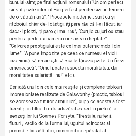
bunului-simţ pe firul acţiunii romanului (“Un om perfect
cinstit poate intra într-un perfect penitenciar, în termen
de o săptămână”, “Procesele moderne…sunt ca şi
războiul: chiar de-l câştigi, îţi pare rău că l-ai făcut, iar
dacă-l pierzi, îţi pare şi mai rău”, “Curţile cu juri existau
pentru a pedepsi oameni care aveau dreptate”,
“Salvarea prestigiului este cel mai puternic mobil din
lume”, “A pune impozite pe ceea ce numeau ei vicii,
înseamnă să recunoşti că viciile făceau parte din firea
omenească”, “Omul poate respecta moralitatea, dar
moralitatea salariată…nu!” etc.).
Dar iată unul din cele mai reuşite şi complexe tablouri
impresioniste realizate de Galsworthy (practic, tabloul
se adresează tuturor simţurilor), după ce acesta a fost
trecut prin filtrul fin, de adevărat expert în pictură, al
senzaţiilor lui Soames Forsyte: “Trestiile, nuferii,
fluturii, vacile de la ferma lui, uguitul neîncetat al
porumbeilor sălbatici, murmurul îndepăratat al