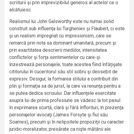
scriiturii şi prin imprevizibilul generos al actelor ce o
alcătuiesc.
Realismul lui John Galsworthy este nu numai solid
construit sub influenţa lui Turgheniev şi Flaubert, ci este
şi un realism impregnat cu impresionism, care se
remarcă prin nota sa dominant umanitară, precum şi
prin exactitatea descrierii mediilor, intensitatea
conflictelor şi forţa sentimentelor cu care-şi
înzestrează personajele, toate acestea fiind înfăţişate
cititorului în cuceritorul său stil sobru şi deosebit de
expresiv. Desigur, la formarea stilului a contribuit din
plin şi formaţia sa de jurist, la care va renunţa pentru a
se putea dedica scrisului. Dar influenţele exercitate
asupra lui de prima profesiune se vădesc la tot pasul:
în exprimarea scurtă, clară şi fără înflorituri, în prezenţa
personajelor-avocaţi (James Forsyte şi fiul său
Soames), precum şi în nelipsitele propoziţii cu caracter
juridic-moralizator, presărate ca nişte mătănii ale