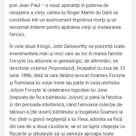
prin Jean-Paul – o nouă speranţă în puterea de
renaştere a vieţii, cartea lui Roger Martin du Gard se
constituie într-un avertisment împotriva morţii şi un
necurmat îndemn pentru apărarea vieţii şi instaurarea
fericirii…
În cele două trilogii, John Galsworthy ne prezintă toate
evenimentele mari şi mici care au loc în marea familie
Forsyte (cu arborele ei genealogic, de altminteri, se
deschide volumul
Proprietarul
), începând cu ziua de 15
iunie 1886, dată la care tânărul avocat Soames Forsyte
şi frumoasa lui soţie Irene iau parte în casa unchiului
Jolyon Forsyte la celebrarea logodnei lui June
(nepoata de fiu a bătrânului Jolyon) şi până la fatidica
zi din perioada interbelică, când faimoasa colecţie de
tablouri a (de-acum) bătrânului şi bogatului Soames ia
foc dintr-o gravă neglijenţă a lui Fleur, adorata sa fiică
din cea de-a doua căsătorie, iar el se luptă vitejeşte cu
flăcările şi izbuteşte să-şi salveze aproape toate