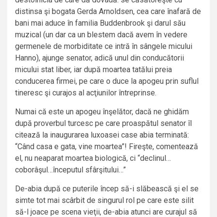
distinsa şi bogata Gerda Arnoldsen, cea care înafară de
bani mai aduce în familia Buddenbrook şi darul său
muzical (un dar ca un blestem dacă avem în vedere
germenele de morbiditate ce intră în sângele micului
Hanno), ajunge senator, adică unul din conducătorii
micului stat liber, iar după moartea tatălui preia
conducerea firmei, pe care o duce la apogeu prin suflul
tineresc şi curajos al acţiunilor întreprinse.
Numai că este un apogeu înşelător, dacă ne ghidăm
după proverbul turcesc pe care proaspătul senator îl
citează la inaugurarea luxoasei case abia terminată:
“Când casa e gata, vine moartea”! Fireşte, comentează
el, nu neaparat moartea biologică, ci “declinul…
coborâşul…începutul sfârşitului…”
De-abia după ce puterile încep să-i slăbească şi el se
simte tot mai scârbit de singurul rol pe care este silit
să-l joace pe scena vieţii, de-abia atunci are curajul să