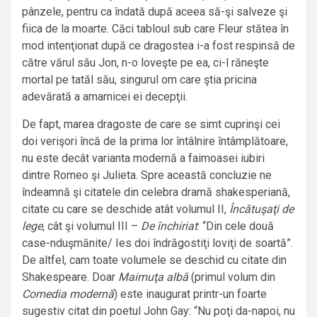
pânzele, pentru ca îndată după aceea să-şi salveze şi
fiica de la moarte. Căci tabloul sub care Fleur stătea în
mod intenţionat după ce dragostea i-a fost respinsă de
către vărul său Jon, n-o loveşte pe ea, ci-l răneşte
mortal pe tatăl său, singurul om care ştia pricina
adevărată a amarnicei ei decepţii.
De fapt, marea dragoste de care se simt cuprinşi cei
doi verişori încă de la prima lor întâlnire întâmplătoare,
nu este decât varianta modernă a faimoasei iubiri
dintre Romeo şi Julieta. Spre această concluzie ne
îndeamnă şi citatele din celebra dramă shakesperiană,
citate cu care se deschide atât volumul II,
Încătuşaţi de
lege
, cât şi volumul III –
De închiriat
: “Din cele două
case-nduşmănite/ Ies doi îndrăgostiţi loviţi de soartă”.
De altfel, cam toate volumele se deschid cu citate din
Shakespeare. Doar
Maimuţa albă
(primul volum din
Comedia modernă
) este inaugurat printr-un foarte
sugestiv citat din poetul John Gay: “Nu poţi da-napoi, nu