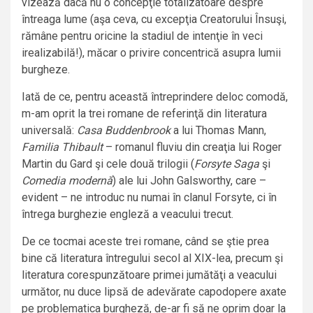
vizează dacă nu o concepţie totalizatoare despre
întreaga lume (aşa ceva, cu excepţia Creatorului Însuşi,
rămâne pentru oricine la stadiul de intenţie în veci
irealizabilă!), măcar o privire concentrică asupra lumii
burgheze.
Iată de ce, pentru această întreprindere deloc comodă,
m-am oprit la trei romane de referinţă din literatura
universală:
Casa Buddenbrook
a lui Thomas Mann,
Familia Thibault
– romanul fluviu din creaţia lui Roger
Martin du Gard şi cele două trilogii (
Forsyte Saga
şi
Comedia modernă
) ale lui John Galsworthy, care –
evident – ne introduc nu numai în clanul Forsyte, ci în
întrega burghezie engleză a veacului trecut.
De ce tocmai aceste trei romane, când se ştie prea
bine că literatura întregului secol al XIX-lea, precum şi
literatura corespunzătoare primei jumătăţi a veacului
următor, nu duce lipsă de adevărate capodopere axate
pe problematica burgheză, de-ar fi să ne oprim doar la