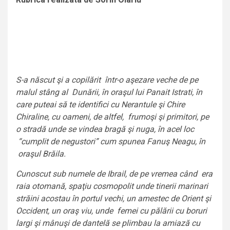
S-a născut şi a copilărit într-o aşezare veche de pe
malul stâng al Dunării, în oraşul lui Panait Istrati, în
care puteai să te identifici cu Nerantule şi Chire
Chiraline, cu oameni, de altfel, frumoşi şi primitori, pe
o stradă unde se vindea bragă şi nuga, în acel loc
“cumplit de negustori” cum spunea Fanuş Neagu, în
oraşul Brăila.
Cunoscut sub numele de Ibrail, de pe vremea când era
raia otomană, spaţiu cosmopolit unde tinerii marinari
străini acostau în portul vechi, un amestec de Orient şi
Occident, un oraş viu, unde femei cu pălării cu boruri
largi şi mânuşi de dantelă se plimbau la amiază cu