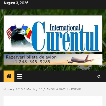
Skip
August 3, 2026
to
content
Primary
Menu
Home
2010
March
10
ANGELA BACIU – POEME