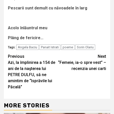
Pescarii sunt demult cu năvoadele în larg
Acolo înlăuntrul meu
Plâng de fericire…
Angela Baciu
Panait Istrati
poeme
Sorin Olariu
Tags:
Continue
Previous
Next
Azi, la împlinirea a 154 de
“Femeie, ia-o spre vest” –
Reading
ani de la naşterea lui
recenzia unei carti
PETRE DULFU, să ne
amintim de “Isprăvile lui
Păcală”
MORE STORIES