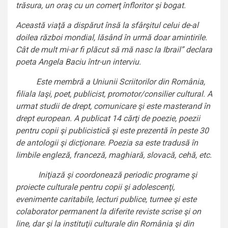
trăsura, un oraş cu un comerţ înfloritor şi bogat.
Această viaţă a dispărut însă la sfârşitul celui de-al
doilea război mondial, lăsând în urmă doar amintirile.
Cât de mult mi-ar fi plăcut să mă nasc la Ibrail” declara
poeta Angela Baciu într-un interviu.
Este membră a Uniunii Scriitorilor din România,
filiala Iaşi, poet, publicist, promotor/consilier cultural. A
urmat studii de drept, comunicare şi este masterand în
drept european. A publicat 14 cărţi de poezie, poezii
pentru copii şi publicistică şi este prezentă în peste 30
de antologii şi dicţionare. Poezia sa este tradusă în
limbile engleză, franceză, maghiară, slovacă, cehă, etc.
Iniţiază şi coordonează periodic programe şi
proiecte culturale pentru copii şi adolescenţi,
evenimente caritabile, lecturi publice, turnee şi este
colaborator permanent la diferite reviste scrise şi on
line, dar şi la instituţii culturale din România şi din