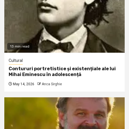
13 min read
Cultural
Contururi portretistice și existențiale ale lui
Mihai Eminescu în adolescență
May 14, 2026
Anca Sirghie