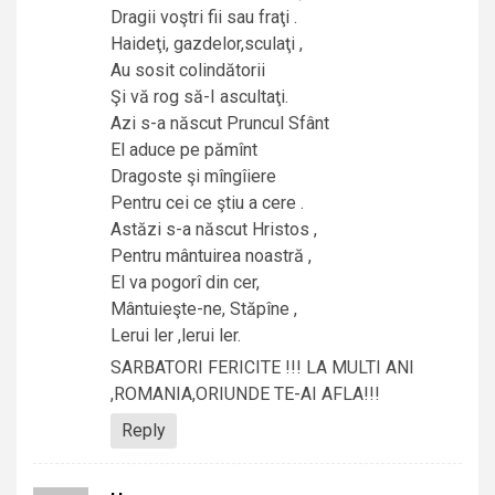
Dragii voştri fii sau fraţi .
Haideţi, gazdelor,sculaţi ,
Au sosit colindătorii
Şi vă rog să-I ascultaţi.
Azi s-a născut Pruncul Sfânt
El aduce pe pămînt
Dragoste şi mîngîiere
Pentru cei ce ştiu a cere .
Astăzi s-a născut Hristos ,
Pentru mântuirea noastră ,
El va pogorî din cer,
Mântuieşte-ne, Stăpîne ,
Lerui ler ,lerui ler.
SARBATORI FERICITE !!! LA MULTI ANI
,ROMANIA,ORIUNDE TE-AI AFLA!!!
Reply