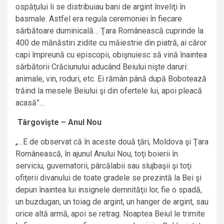
ospăţului li se distribuiau bani de argint înveliţi în
basmale. Astfel era regula ceremoniei în fiecare
sărbătoare duminicală… Ţara Românească cuprinde la
400 de mănăstiri zidite cu măiestrie din piatră, ai căror
capi împreună cu episcopii, obişnuiesc să vină înaintea
sărbătorii Crăciunului aducând Beiului nişte daruri:
animale, vin, roduri, etc. Ei rămân până după Bobotează
trăind la mesele Beiului şi din ofertele lui, apoi pleacă
acasă”…
Târgovişte – Anul Nou
„…E de observat că în aceste două ţări, Moldova şi Ţara
Românească, în ajunul Anului Nou, toţi boierii în
serviciu, guvernatorii, pârcălabii sau slujbaşii şi toţi
ofiţerii divanului de toate gradele se prezintă la Bei şi
depun înaintea lui insignele demnităţii lor, fie o spadă,
un buzdugan, un toiag de argint, un hanger de argint, sau
orice altă armă, apoi se retrag. Noaptea Beiul le trimite