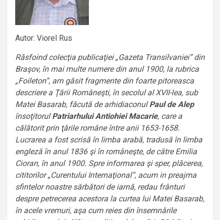
Autor: Viorel Rus
Răsfoind colecţia publicaţiei „Gazeta Transilvaniei” din
Braşov, în mai multe numere din anul 1900, la rubrica
„Foileton”, am găsit fragmente din foarte pitoreasca
descriere a Ţării Româneşti, în secolul al XVII-lea, sub
Matei Basarab, făcută de arhidiaconul
Paul de Alep
însoţitorul
Patriarhului Antiohiei Macarie
, care a
călătorit prin ţările române între anii 1653-1658.
Lucrarea a fost scrisă în limba arabă, tradusă în limba
engleză în anul 1836 şi în româneşte, de către Emilia
Cioran, în anul 1900. Spre informarea şi sper, plăcerea,
cititorilor „Curentului Internaţional”, acum in preajma
sfintelor noastre sărbători de iarnă, redau frânturi
despre petrecerea acestora la curtea lui Matei Basarab,
în acele vremuri, aşa cum reies din însemnările