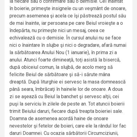
la fiecare sau o confirmare sau o demisie. Cel înaintat
în boierie, primeşte insignele cu un veşmânt de onoare,
precum asemenea şi acela ce îşi păstrează postul său
de mai înainte, iar persoana pe care Beiul vroieşte a o
îndepărta, nu primeşte nici un mesaj, ceea ce
echivalează cu o demisie. În cursul anului nu se face
nici o înaintare în slujbe şi nici o degradare, afară numai
la sărbătoarea Anului Nou (1 ianuarie), în prima zi a
anului. Atunci foarte dimineaţă, toţi asistă la bisercă,
după obiceiul comun, la slujbă, de acolo merg să
felicite Beiul de sărbătoare şi să-i sărute mâna
dreaptă. După liturghie ei servesc la masa domnească
până seara, îmbrăcaţi în hainele lor de onoare. A doua
zi se aşează cu Beiul la banchet şi servesc alţii, cei
puşi la serviciu în zilele de peste an. Tot atuncii boierii
trimit Beiului daruri, fiecare după treapta boieriei sale.
Doamna de asemenea acordă haine de onoare
nevestelor şi fetelor de boieri, care ele la rândul lor fac
daruri Doamnei. Cu ocazia sărbătorii Circumciziunii,