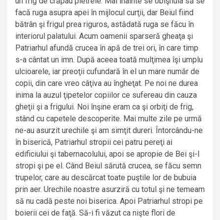
un frig de crăpau pietrele. Mai înainte se obişnuia să se
facă ruga asupra apei în mijlocul curţii, dar Beiul fiind
bătrân şi frigul prea riguros, astădată ruga se făcu în
interiorul palatului. Acum oamenii sparseră gheaţa şi
Patriarhul afundă crucea în apă de trei ori, în care timp
s-a cântat un imn. După aceea toată mulţimea îşi umplu
ulcioarele, iar preoţii cufundară în el un mare număr de
copii, din care vreo câţiva au îngheţat. Pe noi ne durea
inima la auzul ţipetelor copiilor ce sufereau din cauza
gheţii şi a frigului. Noi înşine eram ca şi orbiţi de frig,
stând cu capetele descoperite. Mai multe zile pe urmă
ne-au asurzit urechile şi am simţit dureri. Întorcându-ne
în biserică, Patriarhul stropii cei patru pereţi ai
edificiului şi tabernacolului, apoi se apropie de Bei şi-l
stropi şi pe el. Când Beiul sărută crucea, se făcu semn
trupelor, care au descărcat toate puştile lor de bubuia
prin aer. Urechile noastre asurziră cu totul şi ne temeam
să nu cadă peste noi biserica. Apoi Patriarhul stropi pe
boierii cei de faţă. Să-i fi văzut ca nişte flori de