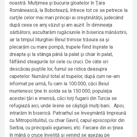
noastră. Mulţimea şi bucuria gloatelor în Ţara
Românească, la Bobotează, întrece tot ce se petrece la
curţile celor mai mari principi ai creştinătăţii, judecând
după ceea ce amj văzut şi am auzit. În dimineaţa
sărbătorii, ascultarăm rugăciunile în biserica mănăstirii,
iar la timpul liturghiei Beiul trimise trăsura sa şi
plecarăm cu mare pompă, trupele fiind înşirate la
dreapta şi la stânga până la palat şi chiar în palat,
fâlfâind steagurile lor cele cu cruci. De câte ori
descăcau puştile lor, fumul se ridica deasupra
capetelor. Numărul total al trupelor, după cum ne-am
informat pe urmă, fu cam la 100.000, căci Beiul
muntenesc ţine în solda sa la 150.000, populaţia
acestei ţări e imensă, căci toţi fugarii din Turcia se
refugiază aici, unde lesne se câştigă mulţi bani… Apoi,
intrarăm în biserică. Patriarhul se înveşmântă împreună
cu Mitropolitulitul, cu chiar Gavril, capul episcopilor din
Serbia, cu principalii egumeni, etc. Fiecare din ei ţinea
în mână o cruce învelită şi venind se aşezau pe