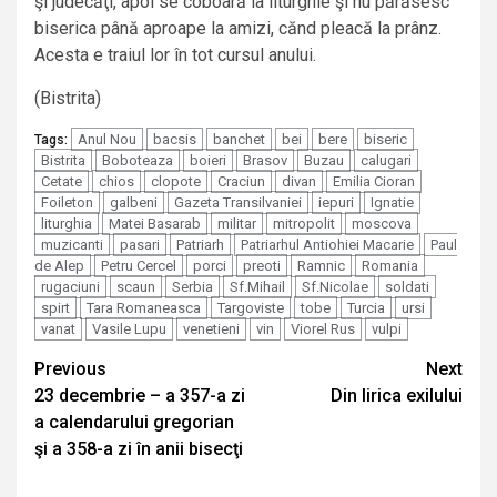
şi judecăţi, apoi se coboară la liturghie şi nu părăsesc
biserica până aproape la amizi, cănd pleacă la prânz.
Acesta e traiul lor în tot cursul anului.
(Bistrita)
Anul Nou
bacsis
banchet
bei
bere
biseric
Tags:
Bistrita
Boboteaza
boieri
Brasov
Buzau
calugari
Cetate
chios
clopote
Craciun
divan
Emilia Cioran
Foileton
galbeni
Gazeta Transilvaniei
iepuri
Ignatie
liturghia
Matei Basarab
militar
mitropolit
moscova
muzicanti
pasari
Patriarh
Patriarhul Antiohiei Macarie
Paul
de Alep
Petru Cercel
porci
preoti
Ramnic
Romania
rugaciuni
scaun
Serbia
Sf.Mihail
Sf.Nicolae
soldati
spirt
Tara Romaneasca
Targoviste
tobe
Turcia
ursi
vanat
Vasile Lupu
venetieni
vin
Viorel Rus
vulpi
Continue
Previous
Next
23 decembrie – a 357-a zi
Din lirica exilului
Reading
a calendarului gregorian
şi a 358-a zi în anii bisecţi