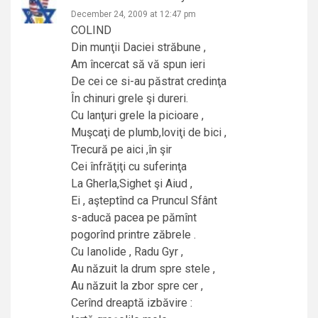
December 24, 2009 at 12:47 pm
COLIND
Din munţii Daciei străbune ,
Am încercat să vă spun ieri
De cei ce si-au păstrat credinţa
În chinuri grele şi dureri.
Cu lanţuri grele la picioare ,
Muşcaţi de plumb,loviţi de bici ,
Trecură pe aici ,în şir
Cei înfrăţiţi cu suferinţa
La Gherla,Sighet şi Aiud ,
Ei , aşteptînd ca Pruncul Sfânt
s-aducă pacea pe pămînt
pogorînd printre zăbrele .
Cu Ianolide , Radu Gyr ,
Au năzuit la drum spre stele ,
Au năzuit la zbor spre cer ,
Cerînd dreaptă izbăvire :