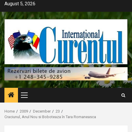
Skip
August 5, 2026
to
content
Primary
Menu
Home
2009
December
23
Craciunul, Anul Nou si Boboteaza în Tara Romaneasca