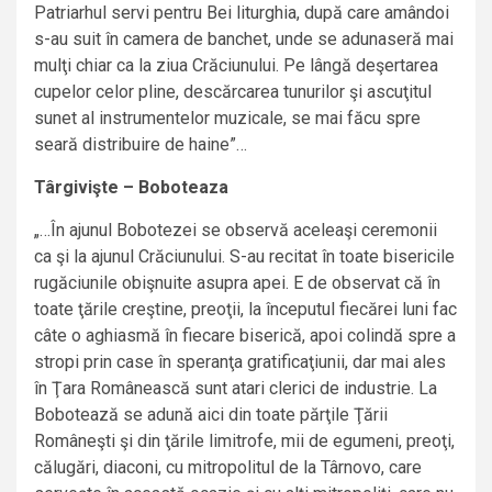
Patriarhul servi pentru Bei liturghia, după care amândoi
s-au suit în camera de banchet, unde se adunaseră mai
mulţi chiar ca la ziua Crăciunului. Pe lângă deşertarea
cupelor celor pline, descărcarea tunurilor şi ascuţitul
sunet al instrumentelor muzicale, se mai făcu spre
seară distribuire de haine”…
Târgivişte – Boboteaza
„…În ajunul Bobotezei se observă aceleaşi ceremonii
ca şi la ajunul Crăciunului. S-au recitat în toate bisericile
rugăciunile obişnuite asupra apei. E de observat că în
toate ţările creştine, preoţii, la începutul fiecărei luni fac
câte o aghiasmă în fiecare biserică, apoi colindă spre a
stropi prin case în speranţa gratificaţiunii, dar mai ales
în Ţara Românească sunt atari clerici de industrie. La
Bobotează se adună aici din toate părţile Ţării
Româneşti şi din ţările limitrofe, mii de egumeni, preoţi,
călugări, diaconi, cu mitropolitul de la Târnovo, care