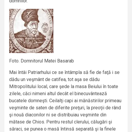
Foto. Domnitorul Matei Basarab
Mai întâi Patriarhului ce se întâmpla să fie de faţă i se
dădu un veşmânt de catifea, tot aşa se dădu
Mitropolitului local, care şede la masa Beiului în toate
zilele, căci nimeni altul decât el binecuvântează
bucatele domneşti. Ceilalţi capi ai mănăstirilor primeau
veşminte de saten de diferite preţuri, la preoţii de rând
şi nouă diaconilor ni se distribuiau veşminte din
mătase de Chios. Pentru restul clerului, călugări şi
săraci, se punea o masă întinsă separată şi la finele