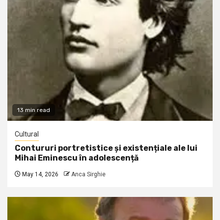
13 min read
Cultural
Contururi portretistice și existențiale ale lui
Mihai Eminescu în adolescență
May 14, 2026
Anca Sirghie