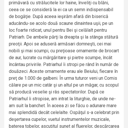
primăvară cu strălucitele lor haine, înveliţi cu blăni,
ceea ce se consideră la ei ca un semn indispensabil
de bogăţie. După aceea ieşirăm afară din biserică
aducându-se acolo două scaune dinaintea uşii, pe un
loc foarte ridicat, unul pentru Bei şi celălalt pentru
Patriarh. De ambele părţi la dreapta şi la stânga stătură
preoţii. Apoi se aduseră armăsari domneşti, cei mai
nobili şi mai scumpi, cu preţioase ornamente de brocart
de aur, lucrate cu mărgăritare şi pietre scumpe, încât
încântau privirile. Patriarhul îi stropi pe rând în număr de
douăzeci. Aceste ornamente erau ale Beiului, fiecare în
preţ de 1.000 de galbeni. În urma tuturor veni un Comis
călare pe un mic catâr şi un altul pe un măgar, cu scopul
să producă veselie şi râs spectatorilor. După ce
Patriarhul îi stropise, am intrat la liturghie, de unde ne-
am suit la banchet. În aceea zi se făcu o adunare mare
mai splendidă decât celelalte. Ospăţul s-a celebrat prin
deşertarea cupelor, vuetul instrumentelor muzicale,
baterea tobelor, ascuţitul sunet al fluerelor, descărcarea