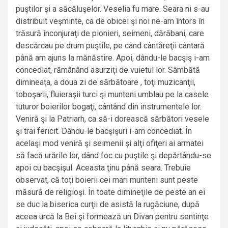
puştilor şi a săcăluşelor. Veselia fu mare. Seara ni s-au
distribuit veşminte, ca de obicei şi noi ne-am întors în
trăsură înconjuraţi de pionieri, seimeni, dărăbani, care
descărcau pe drum puştile, pe când cântăreţii cântară
până am ajuns la mănăstire. Apoi, dându-le bacşiş i-am
concediat, rămânând asurziţi de vuietul lor. Sâmbătă
dimineaţa, a doua zi de sărbătoare , toţi muzicanţii,
toboşarii, fluieraşii turci şi munteni umblau pe la casele
tuturor boierilor bogaţi, cântând din instrumentele lor.
Veniră şi la Patriarh, ca să-i dorească sărbători vesele
şi trai fericit. Dându-le bacşişuri i-am concediat. În
acelaşi mod veniră şi seimenii şi alţi ofiţeri ai armatei
să facă urările lor, dând foc cu puştile şi depărtându-se
apoi cu bacşişul. Aceasta ţinu până seara. Trebuie
observat, că toţi boierii cei mari munteni sunt peste
măsură de religioşi. În toate dimineţile de peste an ei
se duc la biserica curţii de asistă la rugăciune, după
aceea urcă la Bei şi formează un Divan pentru sentinţe