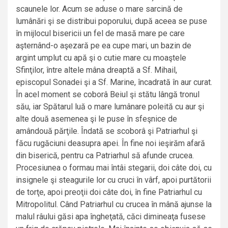
scaunele lor. Acum se aduse o mare sarcină de
lumânări şi se distribui poporului, după aceea se puse
în mijlocul bisericii un fel de masă mare pe care
aşternând-o aşezară pe ea cupe mari, un bazin de
argint umplut cu apă şi o cutie mare cu moaştele
Sfinţilor, între altele mâna dreaptă a Sf. Mihail,
episcopul Sonadei şi a Sf. Marine, încadrată în aur curat.
În acel moment se coborâ Beiul şi stătu lângă tronul
său, iar Spătarul luă o mare lumânare poleită cu aur şi
alte două asemenea şi le puse în sfeşnice de
amândouă părţile. Îndată se scoborâ şi Patriarhul şi
făcu rugăciuni deasupra apei. În fine noi ieşirăm afară
din biserică, pentru ca Patriarhul să afunde crucea.
Procesiunea o formau mai întâi stegarii, doi câte doi, cu
insignele şi steagurile lor cu cruci în vârf, apoi purtătorii
de torţe, apoi preoţii doi câte doi, în fine Patriarhul cu
Mitropolitul. Când Patriarhul cu crucea în mână ajunse la
malul râului găsi apa îngheţată, căci dimineaţa fusese