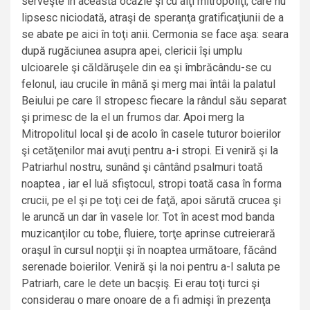
serveşte în această ocazie şi cu alţi mitropoliţi, care nu
lipsesc niciodată, atraşi de speranţa gratificaţiunii de a
se abate pe aici în toţi anii. Cermonia se face aşa: seara
după rugăciunea asupra apei, clericii îşi umplu
ulcioarele şi căldăruşele din ea şi îmbrăcându-se cu
felonul, iau crucile în mână şi merg mai întâi la palatul
Beiului pe care îl stropesc fiecare la rândul său separat
şi primesc de la el un frumos dar. Apoi merg la
Mitropolitul local şi de acolo în casele tuturor boierilor
şi cetăţenilor mai avuţi pentru a-i stropi. Ei veniră şi la
Patriarhul nostru, sunând şi cântând psalmuri toată
noaptea , iar el luă sfiştocul, stropi toată casa în forma
crucii, pe el şi pe toţi cei de faţă, apoi sărută crucea şi
le aruncă un dar în vasele lor. Tot în acest mod banda
muzicanţilor cu tobe, fluiere, torţe aprinse cutreierară
oraşul în cursul nopţii şi în noaptea următoare, făcând
serenade boierilor. Veniră şi la noi pentru a-l saluta pe
Patriarh, care le dete un bacşiş. Ei erau toţi turci şi
considerau o mare onoare de a fi admişi în prezenţa