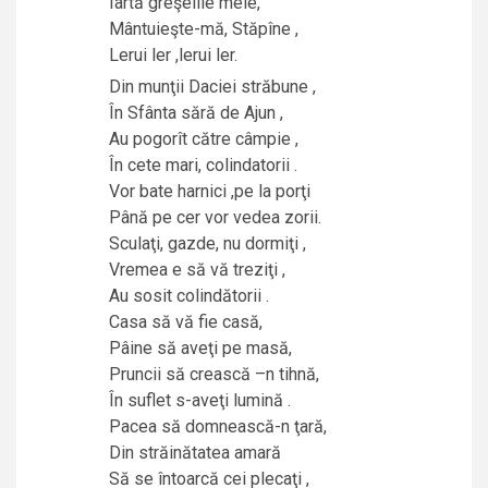
Iartă greşelile mele,
Mântuieşte-mă, Stăpîne ,
Lerui ler ,lerui ler.
Din munţii Daciei străbune ,
În Sfânta sără de Ajun ,
Au pogorît către câmpie ,
În cete mari, colindatorii .
Vor bate harnici ,pe la porţi
Până pe cer vor vedea zorii.
Sculaţi, gazde, nu dormiţi ,
Vremea e să vă treziţi ,
Au sosit colindătorii .
Casa să vă fie casă,
Pâine să aveţi pe masă,
Pruncii să crească –n tihnă,
În suflet s-aveţi lumină .
Pacea să domnească-n ţară,
Din străinătatea amară
Să se întoarcă cei plecaţi ,