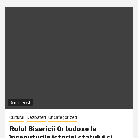
5 min read
Cultural
Dezbateri
Uncategorized
Rolul Bisericii Ortodoxe la
începuturile istoriei statului şi