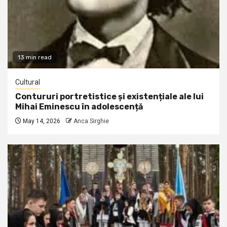
13 min read
Cultural
Contururi portretistice și existențiale ale lui
Mihai Eminescu în adolescență
May 14, 2026
Anca Sirghie