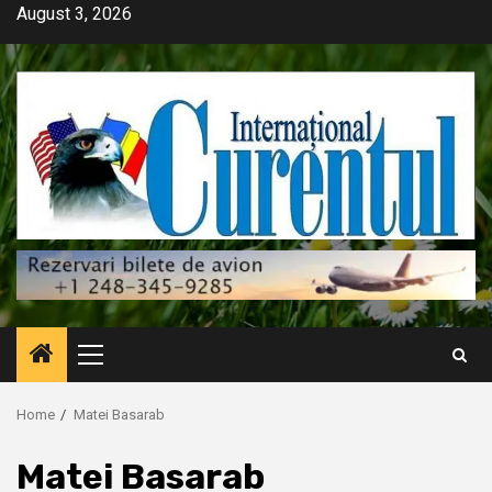
Skip
August 3, 2026
to
content
Primary
Menu
Home
Matei Basarab
Matei Basarab