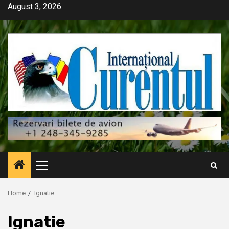
Skip
August 3, 2026
to
content
Primary
Menu
Home
Ignatie
Ignatie