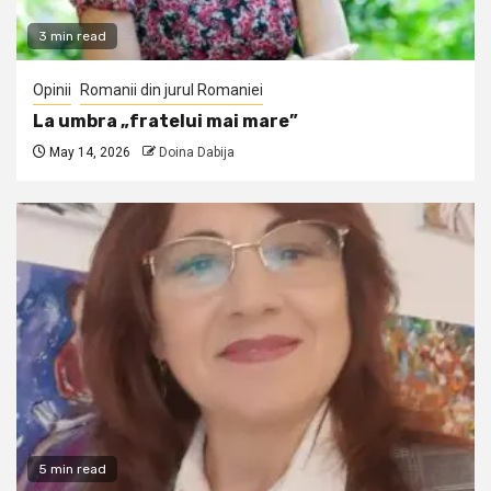
3 min read
Opinii
Romanii din jurul Romaniei
La umbra „fratelui mai mare”
May 14, 2026
Doina Dabija
5 min read