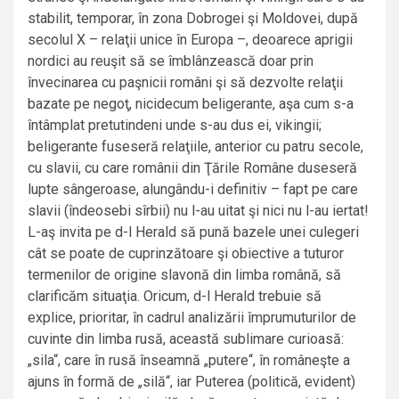
stabilit, temporar, în zona Dobrogei şi Moldovei, după
secolul X – relaţii unice în Europa –, deoarece aprigii
nordici au reuşit să se îmblânzească doar prin
învecinarea cu paşnicii români şi să dezvolte relaţii
bazate pe negoţ, nicidecum beligerante, aşa cum s-a
întâmplat pretutindeni unde s-au dus ei, vikingii;
beligerante fuseseră relaţiile, anterior cu patru secole,
cu slavii, cu care românii din Ţările Române duseseră
lupte sângeroase, alungându-i definitiv – fapt pe care
slavii (îndeosebi sîrbii) nu l-au uitat şi nici nu l-au iertat!
L-aş invita pe d-l Herald să pună bazele unei culegeri
cât se poate de cuprinzătoare şi obiective a tuturor
termenilor de origine slavonă din limba română, să
clarificăm situaţia. Oricum, d-l Herald trebuie să
explice, prioritar, în cadrul analizării împrumuturilor de
cuvinte din limba rusă, această sublimare curioasă:
„sila“, care în rusă înseamnă „putere“, în româneşte a
ajuns în formă de „silă“, iar Puterea (politică, evident)