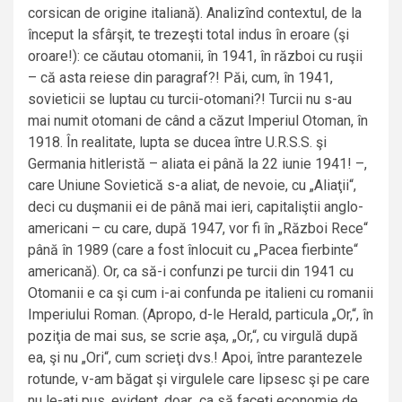
corsican de origine italiană). Analizînd contextul, de la
început la sfârşit, te trezeşti total indus în eroare (şi
oroare!): ce căutau otomanii, în 1941, în război cu ruşii
– că asta reiese din paragraf?! Păi, cum, în 1941,
sovieticii se luptau cu turcii-otomani?! Turcii nu s-au
mai numit otomani de când a căzut Imperiul Otoman, în
1918. În realitate, lupta se ducea între U.R.S.S. şi
Germania hitleristă – aliata ei până la 22 iunie 1941! –,
care Uniune Sovietică s-a aliat, de nevoie, cu „Aliaţii“,
deci cu duşmanii ei de până mai ieri, capitaliştii anglo-
americani – cu care, după 1947, vor fi în „Război Rece“
până în 1989 (care a fost înlocuit cu „Pacea fierbinte“
americană). Or, ca să-i confunzi pe turcii din 1941 cu
Otomanii e ca şi cum i-ai confunda pe italieni cu romanii
Imperiului Roman. (Apropo, d-le Herald, particula „Or,“, în
poziţia de mai sus, se scrie aşa, „Or,“, cu virgulă după
ea, şi nu „Ori“, cum scrieţi dvs.! Apoi, între parantezele
rotunde, v-am băgat şi virgulele care lipsesc şi pe care
nu le-aţi pus, evident, doar ca să faceţi economie de