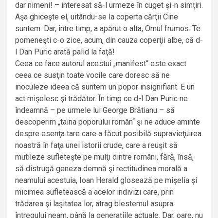
dar nimeni! – interesat să-l urmeze în cuget şi-n simţiri.
Aşa ghiceşte el, uitându-se la coperta cărţii Cine
suntem. Dar, între timp, a apărut o alta, Omul frumos. Te
pomeneşti c-o zice, acum, din cauza coperţii albe, că d-
l Dan Puric arată palid la faţă!
Ceea ce face autorul acestui „manifest“ este exact
ceea ce susţin toate vocile care doresc să ne
inoculeze ideea că suntem un popor insignifiant. E un
act mişelesc şi trădător. În timp ce d-l Dan Puric ne
îndeamnă – pe urmele lui George Brătianu – să
descoperim „taina poporului român“ şi ne aduce aminte
despre esenţa tare care a făcut posibilă supravieţuirea
noastră în faţa unei istorii crude, care a reuşit să
mutileze sufleteşte pe mulţi dintre români, fără, însă,
să distrugă geneza demnă şi rectitudinea morală a
neamului acestuia, Ioan Herald glosează pe mişelia şi
micimea sufletească a acelor indivizi care, prin
trădarea şi laşitatea lor, atrag blestemul asupra
întregului neam, până la generaţiile actuale. Dar, oare, nu