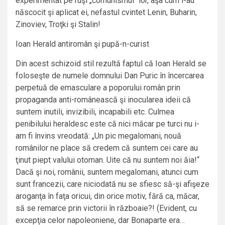
experimentat pe ruşi „comunismul“ lor, aşa cum l-au
născocit şi aplicat ei, nefastul cvintet Lenin, Buharin,
Zinoviev, Troţki şi Stalin!
Ioan Herald antiromân şi pupă-n-curist
Din acest schizoid stil rezultă faptul că Ioan Herald se
foloseşte de numele domnului Dan Puric în încercarea
perpetuă de emasculare a poporului român prin
propaganda anti-românească şi inocularea ideii că
suntem inutili, invizibili, incapabili etc. Culmea
penibilului heraldesc este că nici măcar pe turci nu i-
am fi învins vreodată: „Un pic megalomani, nouă
românilor ne place să credem că suntem cei care au
ţinut piept valului otoman. Uite că nu suntem noi ăia!“
Dacă şi noi, românii, suntem megalomani, atunci cum
sunt francezii, care niciodată nu se sfiesc să-şi afişeze
aroganţa în faţa oricui, din orice motiv, fără ca, măcar,
să se remarce prin victorii în războaie?! (Evident, cu
excepţia celor napoleoniene, dar Bonaparte era…