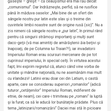
găseşte – greşit – că ceauşismul era mai rău decât
„comunismul“. Dar îndrăzneşte, perfid, să ne rusifice
până în măduva oaselor: „Mai bine de un sfert din
sângele nostru pur latin este slav şi o treime din
cuvintele limbii noastre sunt de origine rusă (sic)“. Nu a
zis nimeni că sângele nostru e „pur latin“, în primul rând
pentru că singurii strămoşi importanţi şi mulţi sunt
daco-geţii (vă mai amintiţi de amărăştenii ăia beţivi şi
înapoiaţi, de pe Columna lui Traian?!), iar invadatorii
Imperiului Roman erau scursuri mercenare de pe tot
cuprinsul imperiului, în special celţi. În virtutea acestui
fapt, îmi exprim regretul că, atunci când vine vorba de
unitate şi mândrie naţională, nu ne asemănăm mai mult
cu irlandezii! Latinii erau doar cei din Latium, o castă
aparte, care se considerau superiori „romanilor“ (adică
tuturor „cetăţenilor“ Imperiului Roman, indiferent de
etnie, de neam), cei care-i trimiteau pe „romani“ la luptă
şi la furat, ca să le aducă lor bunătaţile prădate. Plus că
tema „latinizarii/romanizării“ Daciei mai stă în picioare