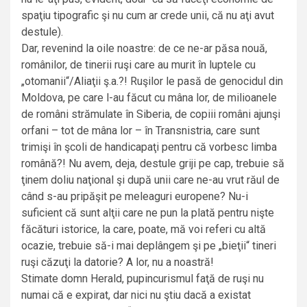
spaţiu tipografic şi nu cum ar crede unii, că nu aţi avut
destule).
Dar, revenind la oile noastre: de ce ne-ar păsa nouă,
românilor, de tinerii ruşi care au murit în luptele cu
„otomanii“/Aliaţii ş.a.?! Ruşilor le pasă de genocidul din
Moldova, pe care l-au făcut cu mâna lor, de milioanele
de români strămulate în Siberia, de copiii români ajunşi
orfani – tot de mâna lor – în Transnistria, care sunt
trimişi în şcoli de handicapaţi pentru că vorbesc limba
română?! Nu avem, deja, destule griji pe cap, trebuie să
ţinem doliu naţional şi după unii care ne-au vrut răul de
când s-au pripăşit pe meleaguri europene? Nu-i
suficient că sunt alţii care ne pun la plată pentru nişte
făcături istorice, la care, poate, mă voi referi cu altă
ocazie, trebuie să-i mai deplângem şi pe „bieţii“ tineri
ruşi căzuţi la datorie? A lor, nu a noastră!
Stimate domn Herald, pupincurismul faţă de ruşi nu
numai că e expirat, dar nici nu ştiu dacă a existat