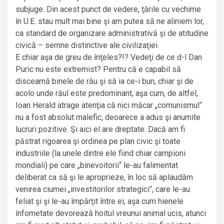
subjuge. Din acest punct de vedere, ţările cu vechime
în U.E. stau mult mai bine şi am putea să ne aliniem lor,
ca standard de organizare administrativă şi de atitudine
civică – semne distinctive ale civilizaţiei.
E chiar aşa de greu de înţeles?!? Vedeţi de ce d-l Dan
Puric nu este extremist? Pentru că e capabil să
discearnă binele de rău şi să ia ce-i bun, chiar şi de
acolo unde răul este predominant, aşa cum, de altfel,
Ioan Herald atrage atenţia că nici măcar „comunismul“
nu a fost absolut malefic, deoarece a adus şi anumite
lucruri pozitive. Şi aici el are dreptate. Dacă am fi
păstrat rigoarea şi ordinea pe plan civic şi toate
industriile (la unele dintre ele fiind chiar campioni
mondiali) pe care „binevoitorii“ le-au falimentat
deliberat ca să şi le aproprieze, în loc să aplaudăm
venirea ciumei „investitorilor strategici“, care le-au
feliat şi şi le-au împărţit între ei, aşa cum hienele
înfometate devorează hoitul vreunui animal ucis, atunci