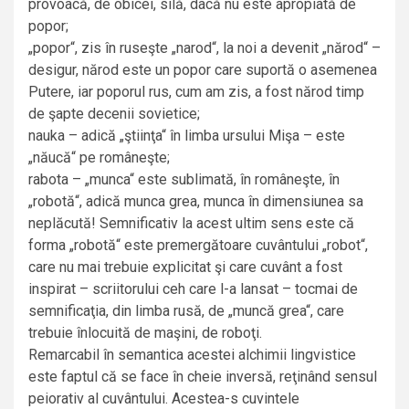
provoacă, de obicei, silă, dacă nu este apropiată de
popor;
„popor“, zis în ruseşte „narod“, la noi a devenit „nărod“ –
desigur, nărod este un popor care suportă o asemenea
Putere, iar poporul rus, cum am zis, a fost nărod timp
de şapte decenii sovietice;
nauka – adică „ştiinţa“ în limba ursului Mişa – este
„năucă“ pe româneşte;
rabota – „munca“ este sublimată, în româneşte, în
„robotă“, adică munca grea, munca în dimensiunea sa
neplăcută! Semnificativ la acest ultim sens este că
forma „robotă“ este premergătoare cuvântului „robot“,
care nu mai trebuie explicitat şi care cuvânt a fost
inspirat – scriitorului ceh care l-a lansat – tocmai de
semnificaţia, din limba rusă, de „muncă grea“, care
trebuie înlocuită de maşini, de roboţi.
Remarcabil în semantica acestei alchimii lingvistice
este faptul că se face în cheie inversă, reţinând sensul
peiorativ al cuvântului. Acestea-s cuvintele