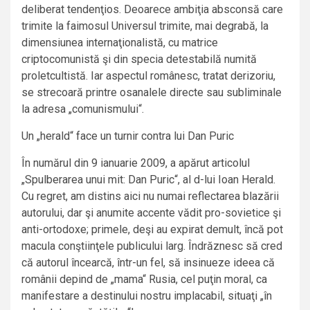
deliberat tendenţios. Deoarece ambiţia absconsă care
trimite la faimosul Universul trimite, mai degrabă, la
dimensiunea internaţionalistă, cu matrice
criptocomunistă şi din specia detestabilă numită
proletcultistă. Iar aspectul românesc, tratat derizoriu,
se strecoară printre osanalele directe sau subliminale
la adresa „comunismului“.
Un „herald“ face un turnir contra lui Dan Puric
În numărul din 9 ianuarie 2009, a apărut articolul
„Spulberarea unui mit: Dan Puric“, al d-lui Ioan Herald.
Cu regret, am distins aici nu numai reflectarea blazării
autorului, dar şi anumite accente vădit pro-sovietice şi
anti-ortodoxe; primele, deşi au expirat demult, încă pot
macula conştiinţele publicului larg. Îndrăznesc să cred
că autorul încearcă, într-un fel, să insinueze ideea că
românii depind de „mama“ Rusia, cel puţin moral, ca
manifestare a destinului nostru implacabil, situaţi „în