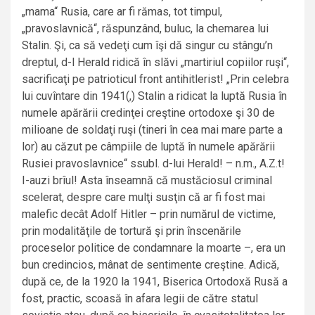
„mama“ Rusia, care ar fi rămas, tot timpul,
„pravoslavnică“, răspunzând, buluc, la chemarea lui
Stalin. Şi, ca să vedeţi cum îşi dă singur cu stângu’n
dreptul, d-l Herald ridică în slăvi „martiriul copiilor ruşi“,
sacrificaţi pe patrioticul front antihitlerist! „Prin celebra
lui cuvîntare din 1941(,) Stalin a ridicat la luptă Rusia în
numele apărării credinţei creştine ortodoxe şi 30 de
milioane de soldaţi ruşi (tineri în cea mai mare parte a
lor) au căzut pe câmpiile de luptă în numele apărării
Rusiei pravoslavnice“ ssubl. d-lui Herald! – n.m., A.Z.t!
I-auzi brîul! Asta înseamnă că mustăciosul criminal
scelerat, despre care mulţi susţin că ar fi fost mai
malefic decât Adolf Hitler – prin numărul de victime,
prin modalităţile de tortură şi prin înscenările
proceselor politice de condamnare la moarte –, era un
bun credincios, mânat de sentimente creştine. Adică,
după ce, de la 1920 la 1941, Biserica Ortodoxă Rusă a
fost, practic, scoasă în afara legii de către statul