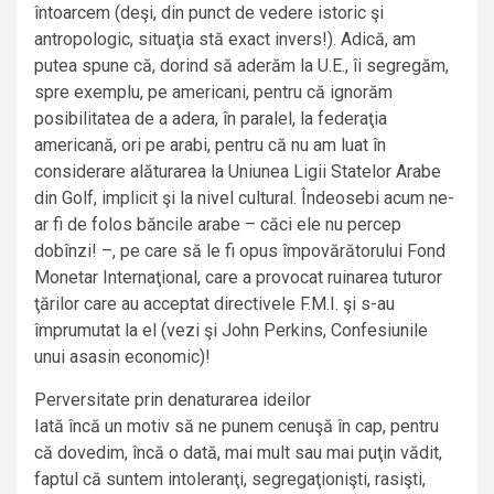
întoarcem (deşi, din punct de vedere istoric şi
antropologic, situaţia stă exact invers!). Adică, am
putea spune că, dorind să aderăm la U.E., îi segregăm,
spre exemplu, pe americani, pentru că ignorăm
posibilitatea de a adera, în paralel, la federaţia
americană, ori pe arabi, pentru că nu am luat în
considerare alăturarea la Uniunea Ligii Statelor Arabe
din Golf, implicit şi la nivel cultural. Îndeosebi acum ne-
ar fi de folos băncile arabe – căci ele nu percep
dobînzi! –, pe care să le fi opus împovărătorului Fond
Monetar Internaţional, care a provocat ruinarea tuturor
ţărilor care au acceptat directivele F.M.I. şi s-au
împrumutat la el (vezi şi John Perkins, Confesiunile
unui asasin economic)!
Perversitate prin denaturarea ideilor
Iată încă un motiv să ne punem cenuşă în cap, pentru
că dovedim, încă o dată, mai mult sau mai puţin vădit,
faptul că suntem intoleranţi, segregaţionişti, rasişti,