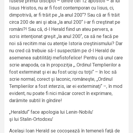
fusese primul discipol – dintre cei 12 apostoli – al lui
Iisus Hristos, nu ar fi fost contemporan cu Iisus, ci,
dimpotrivă, ar fi trăit pe „la anul 200“? Sau că ar fi trăit
circa 200 de ani şi abia „la anul 200“ i-ar fi creştinat pe
români?! Sau că, d-l Herald fiind un ateu pervers, a
scris intenţionat greşit „la anul 200“, ca să ne facă pe
noi să recitim mai cu atenţie Istoria creştinismului? Dar
nu cred că trebuie să-l suspectăm pe d-l Herald de
asemenea subtilităţi mefistofelice! Pentru că unul care
scrie anapoda, ca în propoziţia „..Ordinul Templierilor a
fost exterminat şi ei au fost ucişi cu toţii“ – în loc să
scrie normal, corect şi laconic, româneşte, „Ordinul
Templierilor a fost interzis, iar ei exterminaţi“ –, în mod
evident, nu poate fi nici măcar corect în exprimare,
darămite subtil în gîndire!
„Heraldul“ face apologia lui Lenin-Nobilu’
şi lui Stalin-Ortodoxu’
Acelaşi Ioan Herald se cocoşează în temeneli faţă de