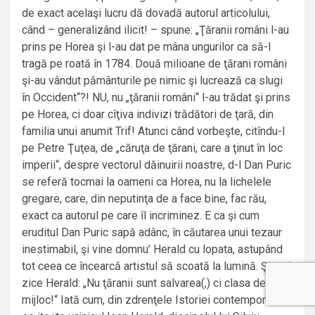
de exact acelaşi lucru dă dovadă autorul articolului,
când – generalizând ilicit! – spune: „Ţăranii români l-au
prins pe Horea şi l-au dat pe mâna ungurilor ca să-l
tragă pe roată în 1784. Două milioane de ţărani români
şi-au vândut pământurile pe nimic şi lucrează ca slugi
în Occident“?! NU, nu „ţăranii români“ l-au trădat şi prins
pe Horea, ci doar cîţiva indivizi trădători de ţară, din
familia unui anumit Trif! Atunci când vorbeşte, citîndu-l
pe Petre Ţuţea, de „căruţa de ţărani, care a ţinut în loc
imperii“, despre vectorul dăinuirii noastre, d-l Dan Puric
se referă tocmai la oameni ca Horea, nu la lichelele
gregare, care, din neputinţa de a face bine, fac rău,
exact ca autorul pe care îl incriminez. E ca şi cum
eruditul Dan Puric sapă adânc, în căutarea unui tezaur
inestimabil, şi vine domnu’ Herald cu lopata, astupând
tot ceea ce încearcă artistul să scoată la lumină. Şi mai
zice Herald: „Nu ţăranii sunt salvarea(,) ci clasa de
mijloc!“ Iată cum, din zdrenţele Istoriei contemporane,