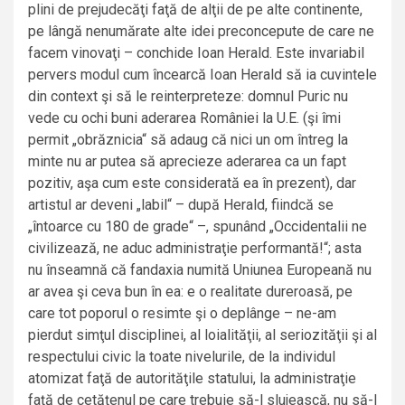
plini de prejudecăţi faţă de alţii de pe alte continente,
pe lângă nenumărate alte idei preconcepute de care ne
facem vinovaţi – conchide Ioan Herald. Este invariabil
pervers modul cum încearcă Ioan Herald să ia cuvintele
din context şi să le reinterpreteze: domnul Puric nu
vede cu ochi buni aderarea României la U.E. (şi îmi
permit „obrăznicia“ să adaug că nici un om întreg la
minte nu ar putea să aprecieze aderarea ca un fapt
pozitiv, aşa cum este considerată ea în prezent), dar
artistul ar deveni „labil“ – după Herald, fiindcă se
„întoarce cu 180 de grade“ –, spunând „Occidentalii ne
civilizează, ne aduc administraţie performantă!“; asta
nu înseamnă că fandaxia numită Uniunea Europeană nu
ar avea şi ceva bun în ea: e o realitate dureroasă, pe
care tot poporul o resimte şi o deplânge – ne-am
pierdut simţul disciplinei, al loialităţii, al seriozităţii şi al
respectului civic la toate nivelurile, de la individul
atomizat faţă de autorităţile statului, la administraţie
faţă de cetăţenul pe care trebuie să-l slujească, nu să-l