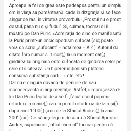
Aproape la fel de grea este pedeapsa pentru un simplu
om în viaţa sa pământeană: cade în dizgraţie şi se face
singur de râs, în virtutea proverbului „Prostul nu e prost
destul, până nu e şi fudul“. Şi, culmea, tocmai el îl
mustră pe Dan Puric: «Admiraţia de sine se manifesată
la Puric printr-un enciclopedism sufocat (sic; poate
voia să scrie „sufocant“ – nota mea – A.Z.). Autorul dă
citate fără număr s…t încît(,) la un moment dat(,)
gîndirea lui originală este sufocată de gîndirea celor pe
care el îi citează. Un hipererudiţionism pletoric
consumă substanţa cărţii…» etc. etc.!
Dar nu e singura dovadă de penurie de sau
inconsecvenţă în argumentaţie. Astfel, îi reproşează d-
lui Dan Puric faptul de a se fi „făcut ecoul popimii
ortodoxe române(,) care a primit ortodoxia de la ruşi(,)
după anul 1100(,) şi nu de la Sfântul Andrei(,) la anul
200“ (sic). Ce să înţelegem de aici: că Sfîntul Apostol
Andrei, supranumit „întîiul chemat“ tocmai pentru că