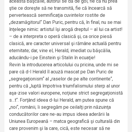
această băşcălie, autorul se dă de gol, fie că nu prea
ştie ce doreşte să ne transmită, fie că încearcă să
pervertească semnificaţia cuvintelor rostite de
„dezamăgitorul“ Dan Puric, pentru că, în final, nu se mai
înţelege nimic: artistul îşi arogă dreptul – al lui ca artist!
– de a interpreta o operă clasică şi, ca orice piesă
clasică, are caracter universal şi rămâne actuală pentru
eternitate; dar, vine el, Herald, imediat cu băşcălia,
aducându-i pe Einstein şi Stalin în ecuaţie!
Revin la introducerea articolului cu pricina, unde mi se
pare că d-l Herald îl acuză mascat pe Dan Puric de
„segregaţionism“ al „raselor de pe alte continente“,
pentru că „luptă împotriva triumfalismului sterp al unor
aşa-zise valori europene, noţiune strict segregaţionistă
s…t“. Forţând ideea d-lui Herald, am putea spune că
„noi“, românii, îi segregăm pe ceilalţi prin năzuinţa
conducătorilor care ne-au impus ideea aderării la
Uniunea Europeană – matca geografică şi culturală din
care provenim şi la care, cică, este necesar să ne