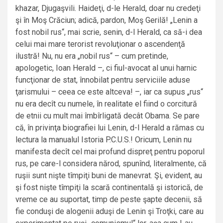
khazar, Djugaşvili. Haideţi, d-le Herald, doar nu credeţi
şi în Moş Crăciun; adică, pardon, Moş Gerilă! „Lenin a
fost nobil rus“, mai scrie, senin, d-l Herald, ca să-i dea
celui mai mare terorist revoluţionar o ascendenţă
ilustră! Nu, nu era „nobil rus“ – cum pretinde,
apologetic, Ioan Herald –, ci fiul-avocat al unui harnic
funcţionar de stat, înnobilat pentru serviciile aduse
ţarismului – ceea ce este altceva! –, iar ca supus „rus“
nu era decît cu numele, în realitate el fiind o corcitură
de etnii cu mult mai îmbîrligată decât Obama. Se pare
că, în privinţa biografiei lui Lenin, d-l Herald a rămas cu
lectura la manualul Istoria P.C.U.S.! Oricum, Lenin nu
manifesta decît cel mai profund dispreţ pentru poporul
rus, pe care-l considera nărod, spunînd, literalmente, că
ruşii sunt nişte tîmpiţi buni de manevrat. Şi, evident, au
şi fost nişte tîmpiţi la scară continentală şi istorică, de
vreme ce au suportat, timp de peste şapte decenii, să
fie conduşi de alogenii aduşi de Lenin şi Troţki, care au