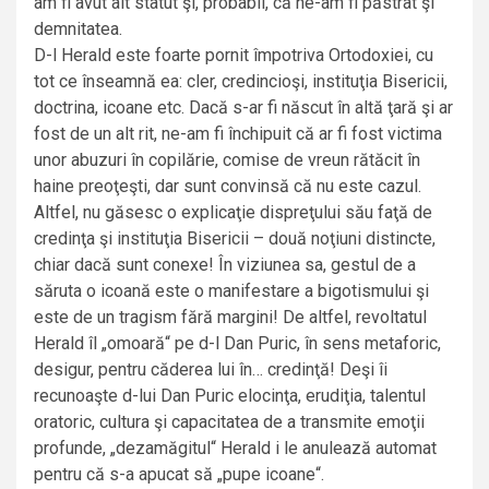
am fi avut alt statut şi, probabil, că ne-am fi păstrat şi
demnitatea.
D-l Herald este foarte pornit împotriva Ortodoxiei, cu
tot ce înseamnă ea: cler, credincioşi, instituţia Bisericii,
doctrina, icoane etc. Dacă s-ar fi născut în altă ţară şi ar
fost de un alt rit, ne-am fi închipuit că ar fi fost victima
unor abuzuri în copilărie, comise de vreun rătăcit în
haine preoţeşti, dar sunt convinsă că nu este cazul.
Altfel, nu găsesc o explicaţie dispreţului său faţă de
credinţa şi instituţia Bisericii – două noţiuni distincte,
chiar dacă sunt conexe! În viziunea sa, gestul de a
săruta o icoană este o manifestare a bigotismului şi
este de un tragism fără margini! De altfel, revoltatul
Herald îl „omoară“ pe d-l Dan Puric, în sens metaforic,
desigur, pentru căderea lui în… credinţă! Deşi îi
recunoaşte d-lui Dan Puric elocinţa, erudiţia, talentul
oratoric, cultura şi capacitatea de a transmite emoţii
profunde, „dezamăgitul“ Herald i le anulează automat
pentru că s-a apucat să „pupe icoane“.