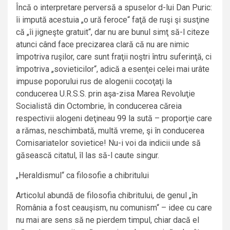
Încă o interpretare perversă a spuselor d-lui Dan Puric:
îi impută acestuia „o ură feroce“ faţă de ruşi şi susţine
că „îi jigneşte gratuit“, dar nu are bunul simţ să-l citeze
atunci când face precizarea clară că nu are nimic
împotriva ruşilor, care sunt fraţii noştri întru suferinţă, ci
împotriva „sovieticilor“, adică a esenţei celei mai urâte
impuse poporului rus de alogenii cocoţaţi la
conducerea U.R.S.S. prin aşa-zisa Marea Revoluţie
Socialistă din Octombrie, în conducerea căreia
respectivii alogeni deţineau 99 la sută – proporţie care
a rămas, neschimbată, multă vreme, şi în conducerea
Comisariatelor sovietice! Nu-i voi da indicii unde să
găsească citatul, îl las să-l caute singur.
„Heraldismul“ ca filosofie a chibritului
Articolul abundă de filosofia chibritului, de genul „în
România a fost ceauşism, nu comunism“ – idee cu care
nu mai are sens să ne pierdem timpul, chiar dacă el