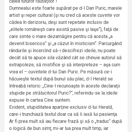
calea tuturor răutăţilor“!
Dumnealui este foarte supărat pe d-l Dan Puric, marele
artist şi reper cultural (şi nu cred că aceste cuvinte vor
cădea în derizoriu, deşi sunt repetate inclusiv de
„elitele româneşti care asistă pasive şi laşe“), faţă de
care simte o mare dezamăgire pentru că acesta „a
devenit bisericos“ şi „a căzut în misticism“. Parcurgând
rândurile şi încercînd să-i descifrezi ideile, nu poate
decât să te apuce sila văzând cât se chinuie autorul să
extrapoleze, să mistifice şi să interpreteze – aşa cum
vrea el – cuvintele d-lui Dan Puric. Pe măsură ce-i
hăcuieşte textul după bunul său plac, d-l Herald se
întreabă retoric: „Cine-l recunoaşte în aceste declaraţii
stupide pe strălucitorul Puric?“, referindu-se la ideile
expuse în cartea Cine suntem.
Evident, stupiditatea aparţine exclusiv d-lui Herald,
care-i trunchiază textul doar ca să îi iasă lui pasienţa.
Ar fi prea mult să iau fiecare frază şi să o „traduc“ după
o logică de bun simţ; mi-ar lua prea mult timp, iar