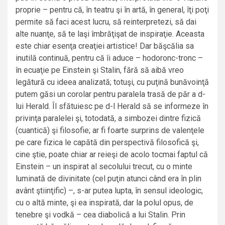
proprie – pentru că, în teatru şi în artă, în general, îţi poţi
permite să faci acest lucru, să reinterpretezi, să dai
alte nuanţe, să te laşi îmbrăţişat de inspiraţie. Aceasta
este chiar esenţa creaţiei artistice! Dar băşcălia sa
inutilă continuă, pentru că îi aduce – hodoronc-tronc –
în ecuaţie pe Einstein şi Stalin, fără să aibă vreo
legătură cu ideea analizată; totuşi, cu puţină bunăvoinţă
putem găsi un corolar pentru paralela trasă de păr a d-
lui Herald. Îl sfătuiesc pe d-l Herald să se informeze în
privinţa paralelei şi, totodată, a simbozei dintre fizică
(cuantică) şi filosofie; ar fi foarte surprins de valenţele
pe care fizica le capătă din perspectivă filosofică şi,
cine ştie, poate chiar ar reieşi de acolo tocmai faptul că
Einstein – un inspirat al secolului trecut, cu o minte
luminată de divinitate (cel puţin atunci când era în plin
avânt ştiinţific) –, s-ar putea lupta, în sensul ideologic,
cu o altă minte, şi ea inspirată, dar la polul opus, de
tenebre şi vodkă – cea diabolică a lui Stalin. Prin