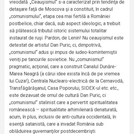
vreodată. „Ceauşismul“ s-a caracterizat prin tendinţa de
detaşare faţă de Moscova şi a constituit, în cadrul
„comunismului“, etapa cea mai fertilă a României
postbelice, chiar dacă, sub aspect ideologic, a trebuit
să plătească tributul istoric sistemului totalitar
instaurat de ruşi. Pardon, de Lenin! Nu ceauşismul este
detestat de artistul Dan Puric, ci, dimpotrivă,
„comunismul“ adus şi impus de iudeo-kominterniştii
veniţi pe tancurile sovietice. Nu „comunismul“
pragmatic, acţional, care a construit Canalul Dunăre-
Marea Neagră (a cărui idee exista încă de pe vremea
lui Cuza!), Centrala Nuclearo-electrică de la Cernavodă,
Transfăgărăşanul, Casa Poporului, SIDEX-ul etc. etc.,
este dezavuat de omul de cultură Dan Puric, ci
„comunismul“ stalinist care a pervertit spiritualitatea
românească – spiritualitate arhimilenară denaturată,
acum, în plus, inclusiv de anti-cultura occidentală, în
esenţă satanistă, care a invadat România sub
oblăduirea guvernanţilor postdecembrişti.