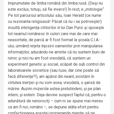
împrumutate de limba română din limba rusă. (Deşi nu
este exclus, totuşi, să fie invers!) În rest, e „mitologie“.
Pe tot parcursul articolului său, Ioan Herald (ce nume
cu rezonanta religioasă! Păcat că nu i se potriveşte!)
insultă inteligenţa cititorilor d-lui Dan Puric şi spoieşte
tot neamul românesc în culori care mai de care mai
neasortate, de parcă ar fi fost format la şcoala C.I.A.-
ului, urmând reţeta înjosirii oamenilor prin manipularea
informaţiilor, aducându-ne aminte că nu suntem buni de
nimic şi nici nu am fost vreodată, că suntem un
experiment genetic şi social, scăpat de sub control din
laboratoarele sovietice (sau ruse, dar cine poate să
facă diferenţa?!), am apărut din neant, existăm în
virtutea inerţiei şi nu vom avea, vreodată, o şansă de
mărire. Auzim mizeriile astea pretutindeni, şi pe plan
intern, şi extern. Deja devine suspect faptul că, pentru o
adunătură de nenorociţi – cum ni se spune mai mereu
ca am fi noi, românii –, se depune atâta efort pentru
confecţionarea acestei propagande menite să ne