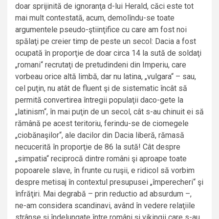
doar sprijinită de ignoranţa d-lui Herald, căci este tot
mai mult contestată, acum, demolîndu-se toate
argumentele pseudo-ştiinţifice cu care am fost noi
spălaţi pe creier timp de peste un secol: Dacia a fost
ocupată în proporţie de doar circa 14 la sută de soldaţi
„romani“ recrutaţi de pretudindeni din Imperiu, care
vorbeau orice altă limbă, dar nu latina, „vulgara“ – sau,
cel puţin, nu atât de fluent şi de sistematic încât să
permită convertirea întregii populaţii daco-gete la
„latinism“, în mai puţin de un secol, cât s-au chinuit ei să
rămână pe acest teritoriu, ferindu-se de ciomegele
„ciobănaşilor“, ale dacilor din Dacia liberă, rămasă
necucerită în proporţie de 86 la sută! Cât despre
„simpatia“ reciprocă dintre români şi aproape toate
popoarele slave, în frunte cu ruşii, e ridicol să vorbim
despre metisaj în contextul presupusei „împerecheri“ şi
înfrăţiri. Mai degrabă – prin reductio ad absurdum –,
ne-am considera scandinavi, având în vedere relaţiile
strânse şi îndelungate între români şi vikingii care s-au