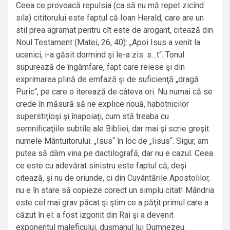
Ceea ce provoacă repulsia (ca să nu mă repet zicînd
sila) cititorului este faptul că Ioan Herald, care are un
stil prea agramat pentru cît este de arogant, citează din
Noul Testament (Matei, 26, 40): „Apoi Isus a venit la
ucenici, i-a găsit dormind şi le-a zis: s…t“. Tonul
supurează de îngâmfare, fapt care reiese şi din
exprimarea plină de emfază şi de suficienţă „dragă
Puric“, pe care o iterează de câteva ori. Nu numai că se
crede în măsură să ne explice nouă, habotnicilor
superstiţioşi şi înapoiaţi, cum stă treaba cu
semnificaţiile subtile ale Bibliei, dar mai şi scrie greşit
numele Mântuitorului: „Isus“ în loc de „Iisus“. Sigur, am
putea să dăm vina pe dactilografă, dar nu e cazul. Ceea
ce este cu adevărat sinistru este faptul că, deşi
citează, şi nu de oriunde, ci din Cuvântările Apostolilor,
nu e în stare să copieze corect un simplu citat! Mândria
este cel mai grav păcat şi ştim ce a păţit primul care a
căzut în el: a fost izgonit din Rai şi a devenit
exponentul maleficului, duşmanul lui Dumnezeu.