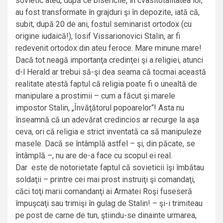
sovietic ateu, după ce bisericile, în cvasitotalitatea lor,
au fost transformate în grajduri şi în depozite, iată că,
subit, după 20 de ani, fostul seminarist ortodox (cu
origine iudaică!), Iosif Vissarionovici Stalin, ar fi
redevenit ortodox din ateu feroce. Mare minune mare!
Dacă tot neagă importanţa credinţei şi a religiei, atunci
d-l Herald ar trebui să-şi dea seama că tocmai această
realitate atestă faptul că religia poate fi o unealtă de
manipulare a prostimii – cum a făcut şi marele
impostor Stalin, „Învăţătorul popoarelor“! Asta nu
înseamnă că un adevărat credincios ar recurge la aşa
ceva, ori că religia e strict inventată ca să manipuleze
masele. Dacă se întâmplă astfel – şi, din păcate, se
întâmplă –, nu are de-a face cu scopul ei real.
Dar este de notorietate faptul că sovieticii îşi îmbătau
soldaţii – printre cei mai prost instruiţi şi comandaţi,
căci toţi marii comandanţi ai Armatei Roşi fuseseră
împuşcaţi sau trimişi în gulag de Stalin! – şi-i trimiteau
pe post de carne de tun, ştiindu-se dinainte urmarea,