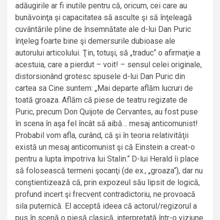
adăugirile ar fi inutile pentru că, oricum, cei care au
bunăvoinţa şi capacitatea să asculte şi să înţeleagă
cuvântările pline de însemnătate ale d-lui Dan Puric
înţeleg foarte bine şi demersurile dubioase ale
autorului articolului. Ţin, totuşi, să „traduc“ o afirmaţie a
acestuia, care a pierdut – voit! – sensul celei originale,
distorsionând grotesc spusele d-lui Dan Puric din
cartea sa Cine suntem: „Mai departe aflăm lucruri de
toată groaza. Aflăm că piese de teatru regizate de
Puric, precum Don Quijote de Cervantes, au fost puse
în scena în aşa fel încât să aibă… mesaj anticomunist!
Probabil vom afla, curând, că şi în teoria relativităţii
există un mesaj anticomunist şi că Einstein a creat-o
pentru a lupta împotriva lui Stalin.“ D-lui Herald îi place
să folosească termeni şocanţi (de ex., „groaza“), dar nu
conştientizează că, prin expozeul său lipsit de logică,
profund incert şi frecvent contradictoriu, ne provoacă
sila puternică. El acceptă ideea că actorul/regizorul a
pus în scenă o piesă clasică, interpretată într-o viziune