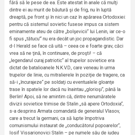
fără să le pese de ea. Este atestat în anale că mulţi
dintre ei au murit de băutură şi de frig, nu în luptă
dreaptă, pe front şi în nici un caz în apărarea Ortodoxiei:
pentru că sistemul sovietic fusese impus ca sistem
eminamente ateu de către „bolşevicii“ lui Lenin, iar ce-o
fi spus „tătucu’“ nu era decât un joc propagandistic. Dar
d-l Herald se face că uită – ceea ce e foarte grav, căci
vrea să ne ţină, în continuare, de proşti! – că
„legendarul curaj patriotic“ al trupelor sovietice era
dictat de batalioanele N.K.V.D., care veneau în urma
trupelor de linie, cu mitralierele în poziţie de tragere, ca
să-i „încurajeze“ pe soldaţi cu eventualele gloanţe
trase în spatele lor dacă nu înaintau „glorioşi“, până la
Berlin! Apoi, să ne amintim că, dintre nenumăratele
divizii sovietice trimise de Stalin „să apere Ortodoxia“,
s-a desprins Armata comandată de generalul Vlasov,
care a trecut la germani, ca să lupte împotriva
comunismului instaurat de „conducătorul popoarelor“,
Iosif Vissarionovici Stalin – pe numele său de iudeu