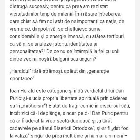
distrugă succesiv, pentru că prea am rezistat
vicisitudinilor timp de milenii! Îmi răsare întrebarea:
oare chiar să fim noi atât de neimportanţi ca naţie, de
vreme ce, dimpotrivă, se cheltuiesc sume
considerabile şi o energie imensă, cu atâtea tertipuri,
ca să ni se anuleze istoria, identitatea şi
personalitatea?! De ce nu se întâmplă la fel cu unii
dintre vecinii noştri: bulgarii sau ungurii?
„Heraldul“ fără strămoşi, apărut din „generaţie
spontanee“
Ioan Herald este categoric şi îi dă verdictul d-lui Dan
Puric: şi-a ucis propria libertate spirituală prin căderea
sa în „misticism“! E atât de tragi-comic în discursul său,
încât zici că-l deplânge, sincer, pe d-l Dan Puric pentru
că ar fi aderat la vreo sectă dubioasă şi „a târât
cadavrele pe altarul Bisericii Ortodoxe“; şi-ar fi „dat foc
la valiză“ singur de prea mult bine şi nu mai e nimeni –