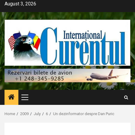
Skip
August 3, 2026
to
content
Primary
Menu
Home
2009
July
6
Un dezinformator despre Dan Puric