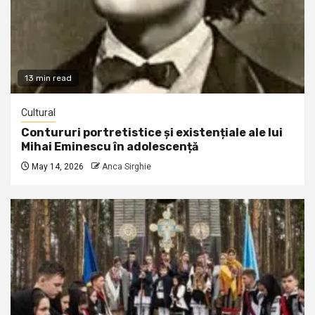
13 min read
Cultural
Contururi portretistice și existențiale ale lui
Mihai Eminescu în adolescență
May 14, 2026
Anca Sirghie