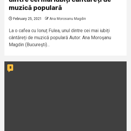
muzică populară
February 25, 2021
Ana Morosanu Magdin
La o cafea cu Ionuț Fulea, unul dintre cei mai iubiți
cântăreți de muzică populară Autor: Ana Moroşanu
Magdin (Bucureşti)...
8