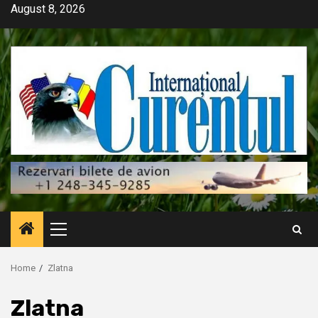
Skip
August 8, 2026
to
content
Primary
Menu
Home
Zlatna
Zlatna