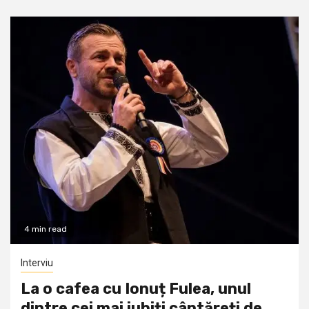
4 min read
Interviu
La o cafea cu Ionuț Fulea, unul
dintre cei mai iubiți cântăreți de