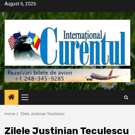
Skip
August 6, 2026
to
content
Primary
Menu
Home
Zilele Justinian Teculescu
Zilele Justinian Teculescu