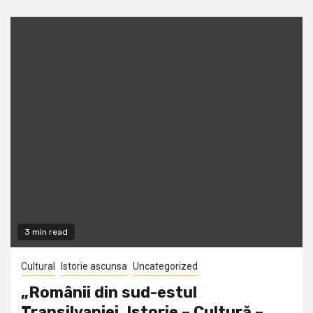
3 min read
Cultural
Istorie ascunsa
Uncategorized
„Românii din sud-estul
Transilvaniei. Istorie – Cultură –