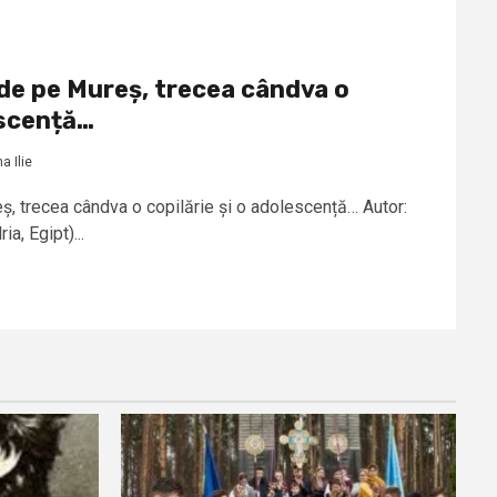
l de pe Mureș, trecea cândva o
escență…
 Ilie
eș, trecea cândva o copilărie și o adolescență… Autor:
a, Egipt)...