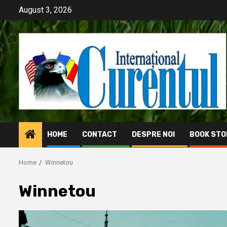
Skip
August 3, 2026
to
content
HOME
CONTACT
DESPRE NOI
BOOK STO
Home
Winnetou
Winnetou