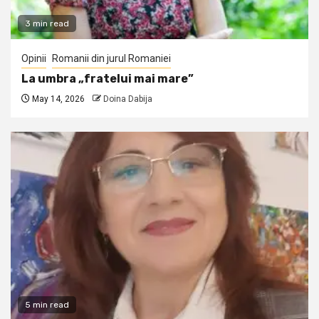
3 min read
Opinii
Romanii din jurul Romaniei
La umbra „fratelui mai mare”
May 14, 2026
Doina Dabija
5 min read