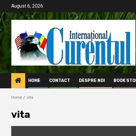
Skip
August 6, 2026
to
content
HOME
CONTACT
DESPRE NOI
BOOK STO
Home
vita
vita