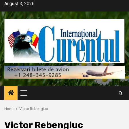
Skip
August 3, 2026
to
content
Primary
Menu
Home
Victor Rebengiuc
Victor Rebengiuc