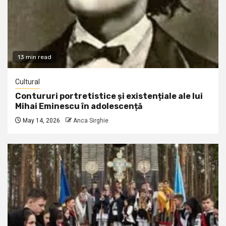
13 min read
Cultural
Contururi portretistice și existențiale ale lui
Mihai Eminescu în adolescență
May 14, 2026
Anca Sirghie