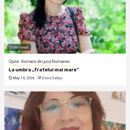
3 min read
Opinii
Romanii din jurul Romaniei
La umbra „fratelui mai mare”
May 14, 2026
Doina Dabija