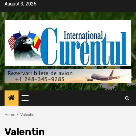
Skip
August 3, 2026
to
content
Primary
Menu
Home
Valentin
Valentin