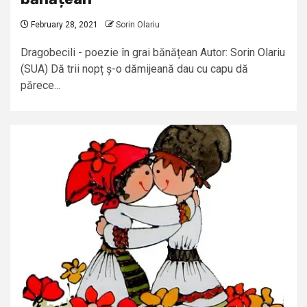
February 28, 2021
Sorin Olariu
Dragobecili - poezie în grai bănățean Autor: Sorin Olariu
(SUA) Dă trii nopț ș-o dămijeană dau cu capu dă
părece...