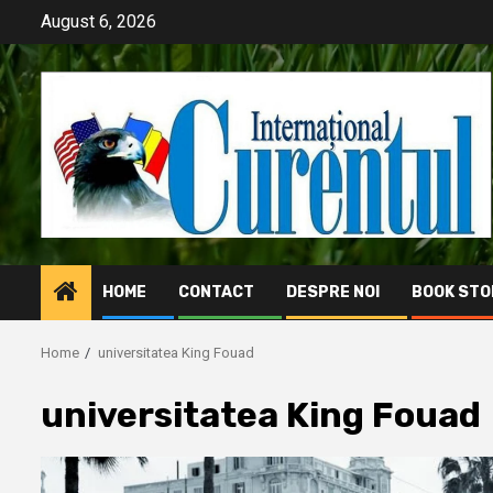
Skip
August 6, 2026
to
content
HOME
CONTACT
DESPRE NOI
BOOK STO
Home
universitatea King Fouad
universitatea King Fouad