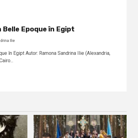
 Belle Epoque în Egipt
rina Ilie
ue în Egipt Autor: Ramona Sandrina Ilie (Alexandria,
airo...