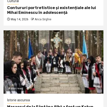
Cultural
Contururi portretistice și existențiale ale lui
Mihai Eminescu în adolescență
May 14, 2026
Anca Sirghie
4 min read
Istorie ascunsa
Masacrul de la Fântâna Albă a fost un Katyn