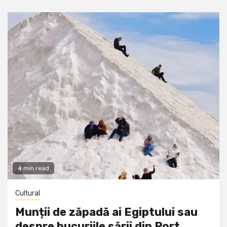
4 min read
Cultural
Munții de zăpadă ai Egiptului sau
despre bucuriile sării din Port