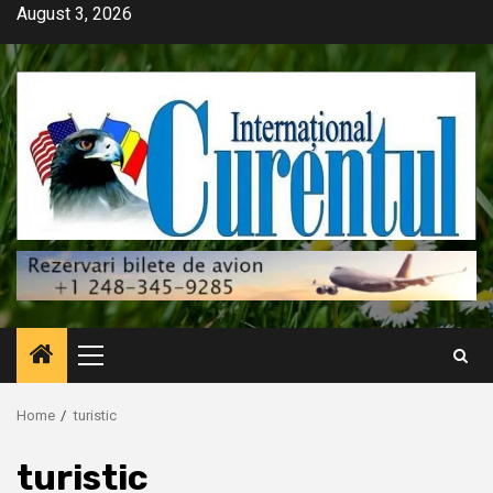
Skip
August 3, 2026
to
content
Primary
Menu
Home
turistic
turistic