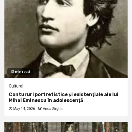
13 min read
Cultural
Contururi portretistice și existențiale ale lui
Mihai Eminescu în adolescență
May 14, 2026
Anca Sirghie