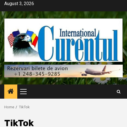
Skip
August 3, 2026
to
content
Primary
Menu
Home
TikTok
TikTok