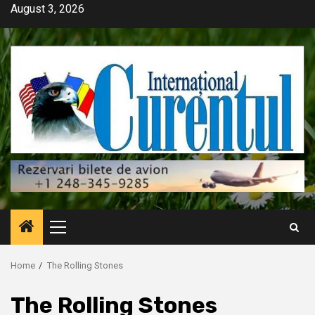
Skip
August 3, 2026
to
content
Primary
Menu
Home
The Rolling Stones
The Rolling Stones