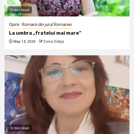
3 min read
Opinii
Romanii din jurul Romaniei
La umbra „fratelui mai mare”
May 14, 2026
Doina Dabija
5 min read