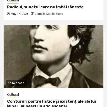
Cultural
Radioul, sunetul care nu îmbătrânește
May 14, 2026
Camelia Morda Baciu
13 min read
Cultural
Contururi portretistice și existențiale ale lui
Mihai Eminescu în adolescență