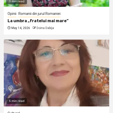
3 min read
Opinii
Romanii din jurul Romaniei
La umbra „fratelui mai mare”
May 14, 2026
Doina Dabija
5 min read