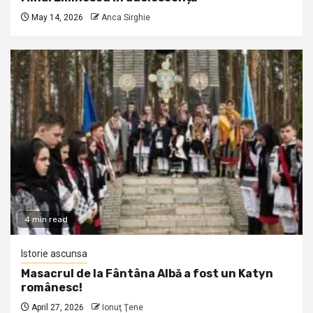
May 14, 2026
Anca Sirghie
4 min read
Istorie ascunsa
Masacrul de la Fântâna Albă a fost un Katyn
românesc!
April 27, 2026
Ionuţ Ţene