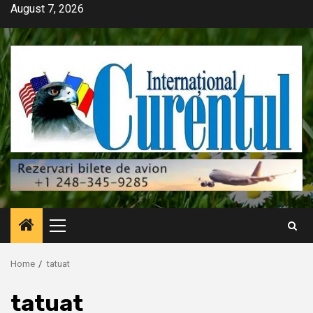
Skip
August 7, 2026
to
content
Primary
Menu
Home
tatuat
tatuat