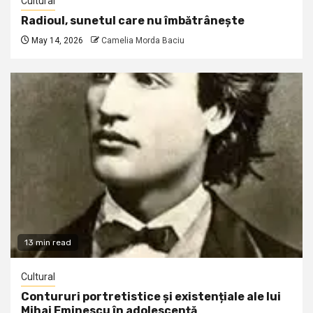
Cultural
Radioul, sunetul care nu îmbătrânește
May 14, 2026
Camelia Morda Baciu
13 min read
Cultural
Contururi portretistice și existențiale ale lui
Mihai Eminescu în adolescență