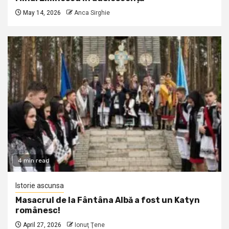
May 14, 2026
Anca Sirghie
4 min read
Istorie ascunsa
Masacrul de la Fântâna Albă a fost un Katyn
românesc!
April 27, 2026
Ionuţ Ţene