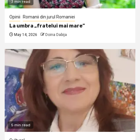
3 min read
Opinii
Romanii din jurul Romaniei
La umbra „fratelui mai mare”
May 14, 2026
Doina Dabija
5 min read