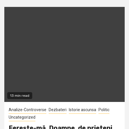
13 min read
Analize-Controverse
Dezbateri
Istorie ascunsa
Politic
Uncategorized
Fereşte-mă, Doamne, de prieteni…