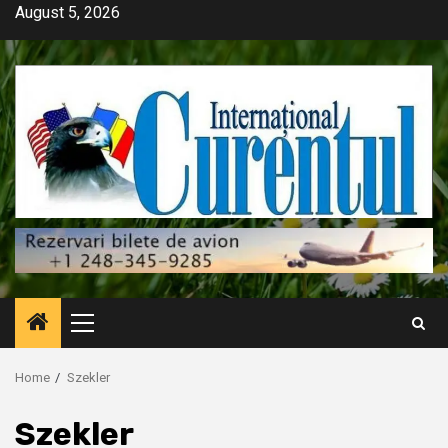
Skip
August 5, 2026
to
content
Primary
Menu
Home
Szekler
Szekler